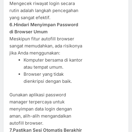
Mengecek riwayat login secara
rutin adalah langkah pencegahan
yang sangat efektif.
6.Hindari Menyimpan Password
di Browser Umum
Meskipun fitur autofill browser
sangat memudahkan, ada risikonya
jika Anda menggunakan:
Komputer bersama di kantor
atau tempat umum.
Browser yang tidak
dienkripsi dengan baik.
Gunakan aplikasi password
manager terpercaya untuk
menyimpan data login dengan
aman, alih-alih mengandalkan
autofill browser.
7.Pastikan Sesi Otomatis Berakhir