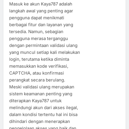
Masuk ke akun Kaya787 adalah
langkah awal yang penting agar
pengguna dapat menikmati
berbagai fitur dan layanan yang
tersedia. Namun, sebagian
pengguna merasa terganggu
dengan permintaan validasi ulang
yang muncul setiap kali melakukan
login, terutama ketika diminta
memasukkan kode verifikasi,
CAPTCHA, atau konfirmasi
perangkat secara berulang.
Meski validasi ulang merupakan
sistem keamanan penting yang
diterapkan Kaya787 untuk
melindungi akun dari akses ilegal,
dalam kondisi tertentu hal ini bisa
dihindari dengan menerapkan
pengelolaan akses yang baik dan