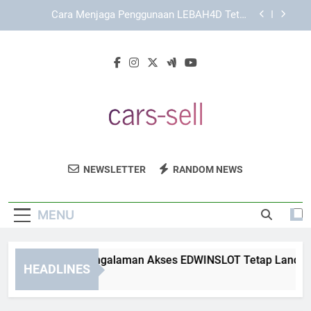
Skip
KAYA787 dan Inovasi Sistem untuk Kebutuhan
to
Pengguna Modern
content
Mengenal Karakteristik KAYA787 sebagai
Platform Digital Modern
Cara Menjaga Pengalaman Akses EDWINSLOT
Tetap Lancar dan Nyaman
Cara Menjaga Penggunaan LEBAH4D Tetap
Nyaman dan Teratur dalam Aktivitas Harian
KAYA787 dan Inovasi Sistem untuk Kebutuhan
Pengguna Modern
Cars Sell
Dapatkan Mobil Bekas Berkualitas Dengan
Mengenal Karakteristik KAYA787 sebagai
NEWSLETTER
RANDOM NEWS
Platform Digital Modern
Harga Terjangkau Di Cars Sell. Jual Beli
Mobil Dengan Mudah Dan Aman.
MENU
ra Menjaga Pengalaman Akses EDWINSLOT Tetap Lancar da
HEADLINES
Weeks Ago