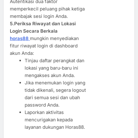
Autentikasi dua faktor
memperkecil peluang pihak ketiga
membajak sesi login Anda.
5.Periksa Riwayat dan Lokasi
Login Secara Berkala
horas88
mungkin menyediakan
fitur riwayat login di dashboard
akun Anda:
Tinjau daftar perangkat dan
lokasi yang baru-baru ini
mengakses akun Anda.
Jika menemukan login yang
tidak dikenali, segera logout
dari semua sesi dan ubah
password Anda.
Laporkan aktivitas
mencurigakan kepada
layanan dukungan Horas88.