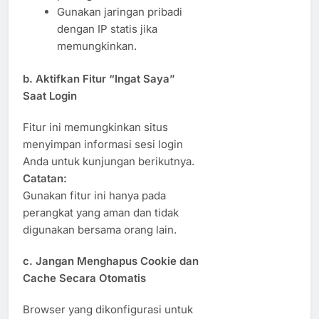
Gunakan jaringan pribadi
dengan IP statis jika
memungkinkan.
b. Aktifkan Fitur “Ingat Saya”
Saat Login
Fitur ini memungkinkan situs
menyimpan informasi sesi login
Anda untuk kunjungan berikutnya.
Catatan:
Gunakan fitur ini hanya pada
perangkat yang aman dan tidak
digunakan bersama orang lain.
c. Jangan Menghapus Cookie dan
Cache Secara Otomatis
Browser yang dikonfigurasi untuk