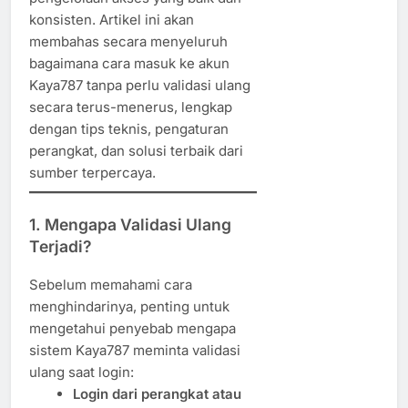
konsisten. Artikel ini akan
membahas secara menyeluruh
bagaimana cara masuk ke akun
Kaya787 tanpa perlu validasi ulang
secara terus-menerus, lengkap
dengan tips teknis, pengaturan
perangkat, dan solusi terbaik dari
sumber terpercaya.
1. Mengapa Validasi Ulang
Terjadi?
Sebelum memahami cara
menghindarinya, penting untuk
mengetahui penyebab mengapa
sistem Kaya787 meminta validasi
ulang saat login:
Login dari perangkat atau