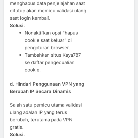
menghapus data penjelajahan saat
ditutup akan memicu validasi ulang
saat login kembali.
Solusi:
Nonaktifkan opsi “hapus
cookie saat keluar” di
pengaturan browser.
Tambahkan situs Kaya787
ke daftar pengecualian
cookie.
d. Hindari Penggunaan VPN yang
Berubah IP Secara Dinamis
Salah satu pemicu utama validasi
ulang adalah IP yang terus
berubah, terutama pada VPN
gratis.
Solusi: