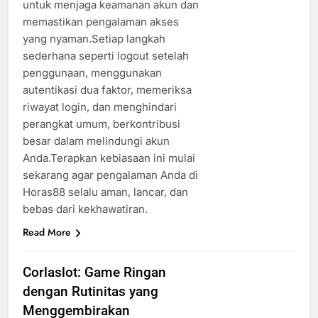
untuk menjaga keamanan akun dan
memastikan pengalaman akses
yang nyaman.Setiap langkah
sederhana seperti logout setelah
penggunaan, menggunakan
autentikasi dua faktor, memeriksa
riwayat login, dan menghindari
perangkat umum, berkontribusi
besar dalam melindungi akun
Anda.Terapkan kebiasaan ini mulai
sekarang agar pengalaman Anda di
Horas88 selalu aman, lancar, dan
bebas dari kekhawatiran.
Read More
Corlaslot: Game Ringan
dengan Rutinitas yang
Menggembirakan