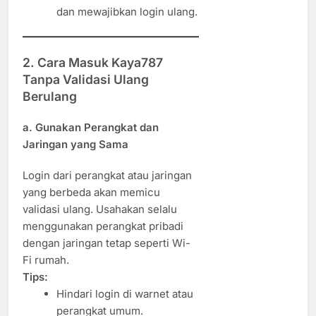
dan mewajibkan login ulang.
2. Cara Masuk Kaya787
Tanpa Validasi Ulang
Berulang
a. Gunakan Perangkat dan
Jaringan yang Sama
Login dari perangkat atau jaringan
yang berbeda akan memicu
validasi ulang. Usahakan selalu
menggunakan perangkat pribadi
dengan jaringan tetap seperti Wi-
Fi rumah.
Tips:
Hindari login di warnet atau
perangkat umum.