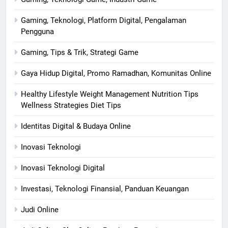
Gaming, Teknologi, Platform Digital, Pengalaman
Pengguna
Gaming, Tips & Trik, Strategi Game
Gaya Hidup Digital, Promo Ramadhan, Komunitas Online
Healthy Lifestyle Weight Management Nutrition Tips
Wellness Strategies Diet Tips
Identitas Digital & Budaya Online
Inovasi Teknologi
Inovasi Teknologi Digital
Investasi, Teknologi Finansial, Panduan Keuangan
Judi Online