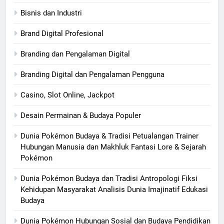
Bisnis dan Industri
Brand Digital Profesional
Branding dan Pengalaman Digital
Branding Digital dan Pengalaman Pengguna
Casino, Slot Online, Jackpot
Desain Permainan & Budaya Populer
Dunia Pokémon Budaya & Tradisi Petualangan Trainer
Hubungan Manusia dan Makhluk Fantasi Lore & Sejarah
Pokémon
Dunia Pokémon Budaya dan Tradisi Antropologi Fiksi
Kehidupan Masyarakat Analisis Dunia Imajinatif Edukasi
Budaya
Dunia Pokémon Hubungan Sosial dan Budaya Pendidikan