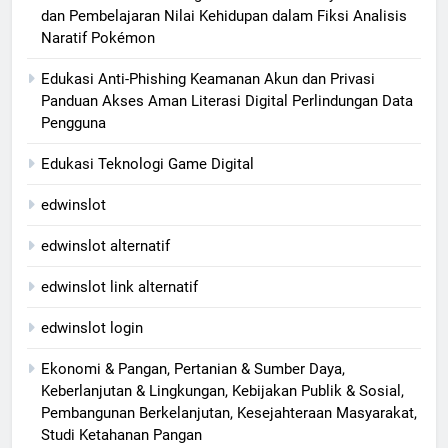
dan Pembelajaran Nilai Kehidupan dalam Fiksi Analisis
Naratif Pokémon
Edukasi Anti-Phishing Keamanan Akun dan Privasi
Panduan Akses Aman Literasi Digital Perlindungan Data
Pengguna
Edukasi Teknologi Game Digital
edwinslot
edwinslot alternatif
edwinslot link alternatif
edwinslot login
Ekonomi & Pangan, Pertanian & Sumber Daya,
Keberlanjutan & Lingkungan, Kebijakan Publik & Sosial,
Pembangunan Berkelanjutan, Kesejahteraan Masyarakat,
Studi Ketahanan Pangan