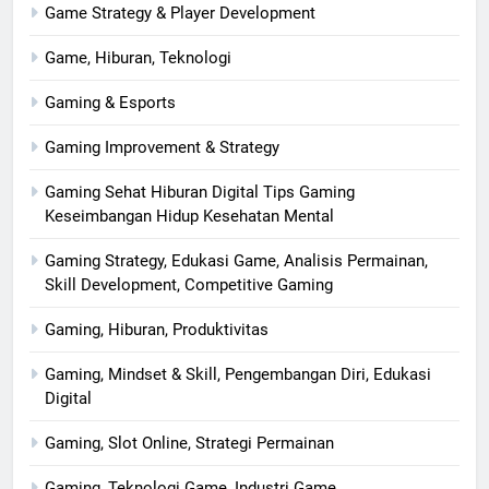
Game Strategy & Player Development
Game, Hiburan, Teknologi
Gaming & Esports
Gaming Improvement & Strategy
Gaming Sehat Hiburan Digital Tips Gaming
Keseimbangan Hidup Kesehatan Mental
Gaming Strategy, Edukasi Game, Analisis Permainan,
Skill Development, Competitive Gaming
Gaming, Hiburan, Produktivitas
Gaming, Mindset & Skill, Pengembangan Diri, Edukasi
Digital
Gaming, Slot Online, Strategi Permainan
Gaming, Teknologi Game, Industri Game