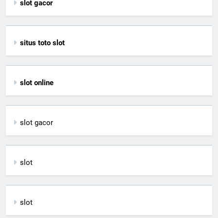
slot gacor
situs toto slot
slot online
slot gacor
slot
slot