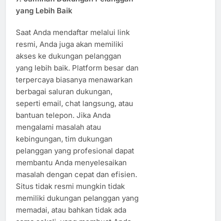
yang Lebih Baik
Saat Anda mendaftar melalui link
resmi, Anda juga akan memiliki
akses ke dukungan pelanggan
yang lebih baik. Platform besar dan
terpercaya biasanya menawarkan
berbagai saluran dukungan,
seperti email, chat langsung, atau
bantuan telepon. Jika Anda
mengalami masalah atau
kebingungan, tim dukungan
pelanggan yang profesional dapat
membantu Anda menyelesaikan
masalah dengan cepat dan efisien.
Situs tidak resmi mungkin tidak
memiliki dukungan pelanggan yang
memadai, atau bahkan tidak ada