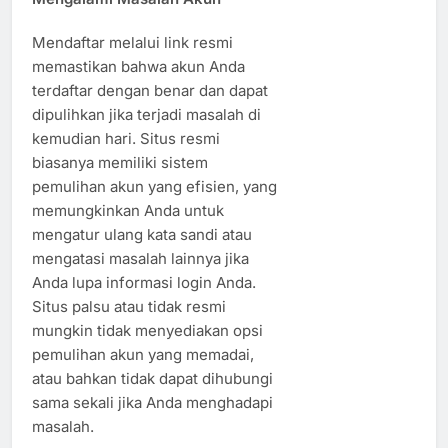
Mendaftar melalui link resmi
memastikan bahwa akun Anda
terdaftar dengan benar dan dapat
dipulihkan jika terjadi masalah di
kemudian hari. Situs resmi
biasanya memiliki sistem
pemulihan akun yang efisien, yang
memungkinkan Anda untuk
mengatur ulang kata sandi atau
mengatasi masalah lainnya jika
Anda lupa informasi login Anda.
Situs palsu atau tidak resmi
mungkin tidak menyediakan opsi
pemulihan akun yang memadai,
atau bahkan tidak dapat dihubungi
sama sekali jika Anda menghadapi
masalah.