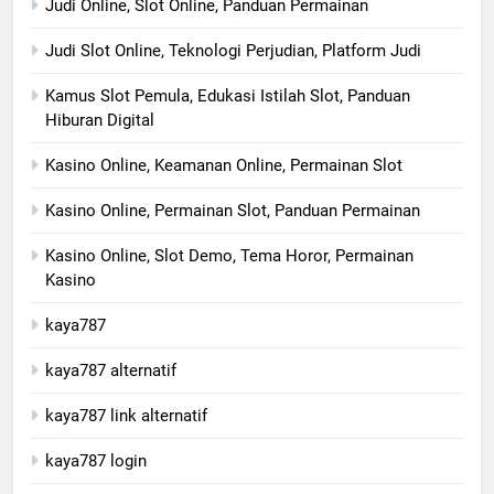
Judi Online, Slot Online, Panduan Permainan
Judi Slot Online, Teknologi Perjudian, Platform Judi
Kamus Slot Pemula, Edukasi Istilah Slot, Panduan
Hiburan Digital
Kasino Online, Keamanan Online, Permainan Slot
Kasino Online, Permainan Slot, Panduan Permainan
Kasino Online, Slot Demo, Tema Horor, Permainan
Kasino
kaya787
kaya787 alternatif
kaya787 link alternatif
kaya787 login