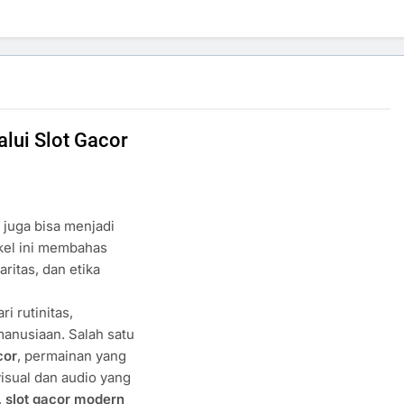
lui Slot Gacor
 juga bisa menjadi
kel ini membahas
ritas, dan etika
ri rutinitas,
manusiaan. Salah satu
cor
, permainan yang
sual dan audio yang
,
slot gacor modern