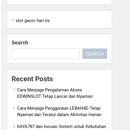
slot gacor hari ini
Search
SEARCH
Recent Posts
Cara Menjaga Pengalaman Akses
EDWINSLOT Tetap Lancar dan Nyaman
Cara Menjaga Penggunaan LEBAH4D Tetap
Nyaman dan Teratur dalam Aktivitas Harian
KAYA787 dan Inovasi Sistem untuk Kebutuhan