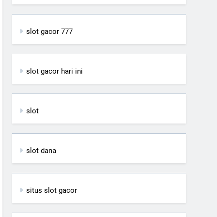
slot gacor 777
slot gacor hari ini
slot
slot dana
situs slot gacor