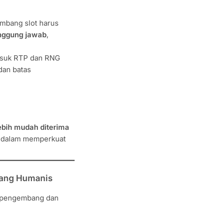
mbang slot harus
anggung jawab
,
asuk RTP dan RNG
 dan batas
ebih mudah diterima
si dalam memperkuat
yang Humanis
, pengembang dan