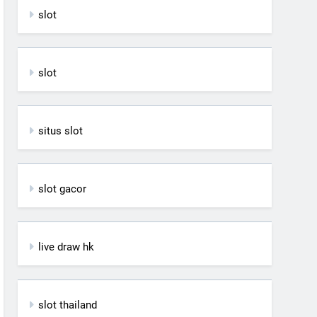
slot
slot
situs slot
slot gacor
live draw hk
slot thailand