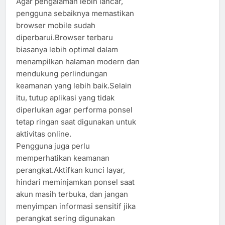
Agar pengalaman lebih lancar,
pengguna sebaiknya memastikan
browser mobile sudah
diperbarui.Browser terbaru
biasanya lebih optimal dalam
menampilkan halaman modern dan
mendukung perlindungan
keamanan yang lebih baik.Selain
itu, tutup aplikasi yang tidak
diperlukan agar performa ponsel
tetap ringan saat digunakan untuk
aktivitas online.
Pengguna juga perlu
memperhatikan keamanan
perangkat.Aktifkan kunci layar,
hindari meminjamkan ponsel saat
akun masih terbuka, dan jangan
menyimpan informasi sensitif jika
perangkat sering digunakan