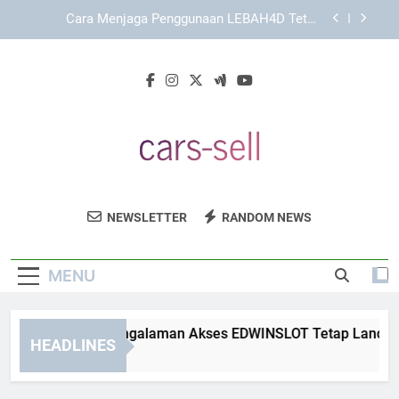
Skip
KAYA787 dan Inovasi Sistem untuk Kebutuhan
to
Pengguna Modern
content
Mengenal Karakteristik KAYA787 sebagai
Platform Digital Modern
Cara Menjaga Pengalaman Akses EDWINSLOT
Tetap Lancar dan Nyaman
Cara Menjaga Penggunaan LEBAH4D Tetap
Nyaman dan Teratur dalam Aktivitas Harian
KAYA787 dan Inovasi Sistem untuk Kebutuhan
Pengguna Modern
Cars Sell
Dapatkan Mobil Bekas Berkualitas Dengan
Mengenal Karakteristik KAYA787 sebagai
NEWSLETTER
RANDOM NEWS
Platform Digital Modern
Harga Terjangkau Di Cars Sell. Jual Beli
Mobil Dengan Mudah Dan Aman.
MENU
ra Menjaga Pengalaman Akses EDWINSLOT Tetap Lancar da
HEADLINES
Weeks Ago