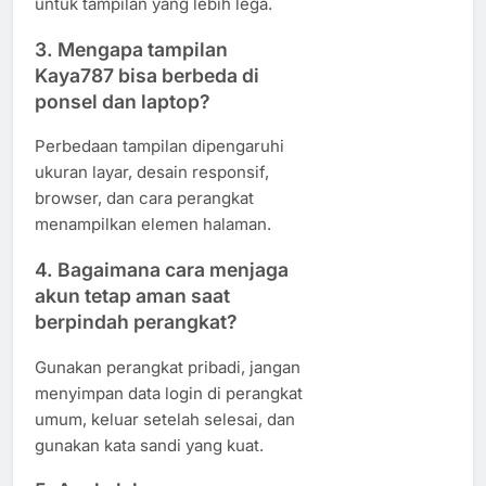
untuk tampilan yang lebih lega.
3. Mengapa tampilan
Kaya787 bisa berbeda di
ponsel dan laptop?
Perbedaan tampilan dipengaruhi
ukuran layar, desain responsif,
browser, dan cara perangkat
menampilkan elemen halaman.
4. Bagaimana cara menjaga
akun tetap aman saat
berpindah perangkat?
Gunakan perangkat pribadi, jangan
menyimpan data login di perangkat
umum, keluar setelah selesai, dan
gunakan kata sandi yang kuat.