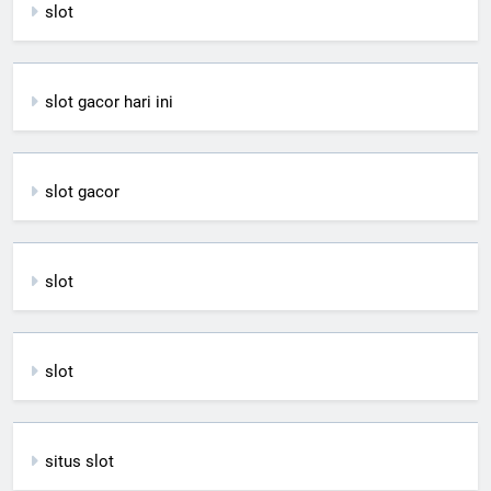
slot
slot gacor hari ini
slot gacor
slot
slot
situs slot