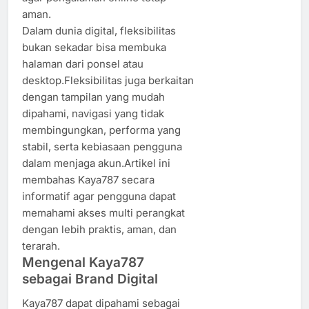
aman.
Dalam dunia digital, fleksibilitas
bukan sekadar bisa membuka
halaman dari ponsel atau
desktop.Fleksibilitas juga berkaitan
dengan tampilan yang mudah
dipahami, navigasi yang tidak
membingungkan, performa yang
stabil, serta kebiasaan pengguna
dalam menjaga akun.Artikel ini
membahas Kaya787 secara
informatif agar pengguna dapat
memahami akses multi perangkat
dengan lebih praktis, aman, dan
terarah.
Mengenal Kaya787
sebagai Brand Digital
Kaya787 dapat dipahami sebagai