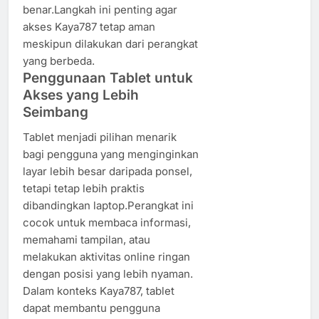
benar.Langkah ini penting agar
akses Kaya787 tetap aman
meskipun dilakukan dari perangkat
yang berbeda.
Penggunaan Tablet untuk
Akses yang Lebih
Seimbang
Tablet menjadi pilihan menarik
bagi pengguna yang menginginkan
layar lebih besar daripada ponsel,
tetapi tetap lebih praktis
dibandingkan laptop.Perangkat ini
cocok untuk membaca informasi,
memahami tampilan, atau
melakukan aktivitas online ringan
dengan posisi yang lebih nyaman.
Dalam konteks Kaya787, tablet
dapat membantu pengguna