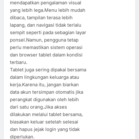
mendapatkan pengalaman visual
yang lebih lega.Menu lebih mudah
dibaca, tampilan terasa lebih
lapang, dan navigasi tidak terlalu
sempit seperti pada sebagian layar
ponsel.Namun, pengguna tetap
perlu memastikan sistem operasi
dan browser tablet dalam kondisi
terbaru.
Tablet juga sering dipakai bersama
dalam lingkungan keluarga atau
kerja.Karena itu, jangan biarkan
data akun tersimpan otomatis jika
perangkat digunakan oleh lebih
dari satu orang.Jika akses
dilakukan melalui tablet bersama,
biasakan keluar setelah selesai
dan hapus jejak login yang tidak
diperlukan.