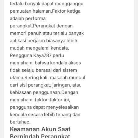
terlalu banyak dapat mengganggu
pemuatan halaman.Faktor ketiga
adalah performa
perangkat.Perangkat dengan
memori penuh atau terlalu banyak
aplikasi berjalan biasanya lebih
mudah mengalami kendala.
Pengguna Kaya787 perlu
memahami bahwa kendala akses
tidak selalu berasal dari sistem
utama.Sering kali, masalah muncul
dari sisi perangkat, jaringan, atau
kebiasaan penggunaan.Dengan
memahami faktor-faktor ini,
pengguna dapat menyelesaikan
kendala secara lebih tenang dan
bertahap.
Keamanan Akun Saat
Berpindah Perangkat