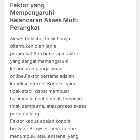
Faktor yang
Mempengaruhi
Kelancaran Akses Multi
Perangkat
Akses fleksibel tidak hanya
ditentukan oleh jenis
perangkat.Ada beberapa faktor
yang sangat memengaruhi
kelancaran pengalaman
online.Faktor pertama adalah
koneksi internet.Koneksi yang
tidak stabil dapat membuat
halaman lambat dimuat, tampilan
tidak sempurna, atau proses akses
perlu diulang.
Faktor kedua adalah kondisi
browser.Browser lama, cache
menumpuk, atau ekstensi yang