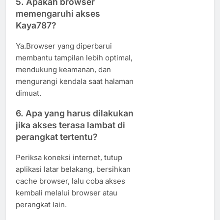
5. Apakah browser
memengaruhi akses
Kaya787?
Ya.Browser yang diperbarui
membantu tampilan lebih optimal,
mendukung keamanan, dan
mengurangi kendala saat halaman
dimuat.
6. Apa yang harus dilakukan
jika akses terasa lambat di
perangkat tertentu?
Periksa koneksi internet, tutup
aplikasi latar belakang, bersihkan
cache browser, lalu coba akses
kembali melalui browser atau
perangkat lain.