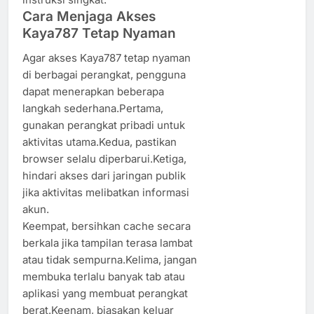
Cara Menjaga Akses
Kaya787 Tetap Nyaman
Agar akses Kaya787 tetap nyaman
di berbagai perangkat, pengguna
dapat menerapkan beberapa
langkah sederhana.Pertama,
gunakan perangkat pribadi untuk
aktivitas utama.Kedua, pastikan
browser selalu diperbarui.Ketiga,
hindari akses dari jaringan publik
jika aktivitas melibatkan informasi
akun.
Keempat, bersihkan cache secara
berkala jika tampilan terasa lambat
atau tidak sempurna.Kelima, jangan
membuka terlalu banyak tab atau
aplikasi yang membuat perangkat
berat.Keenam, biasakan keluar