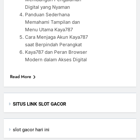
Digital yang Nyaman
Panduan Sederhana
Memahami Tampilan dan
Menu Utama Kaya787
Cara Menjaga Akun Kaya787
saat Berpindah Perangkat
Kaya787 dan Peran Browser
Modern dalam Akses Digital
Read More
SITUS LINK SLOT GACOR
slot gacor hari ini