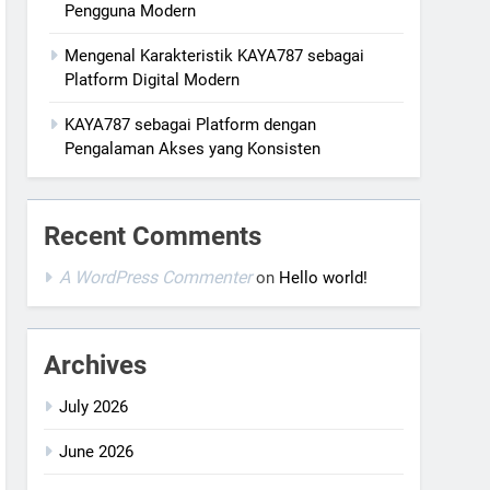
Pengguna Modern
Mengenal Karakteristik KAYA787 sebagai
Platform Digital Modern
KAYA787 sebagai Platform dengan
Pengalaman Akses yang Konsisten
Recent Comments
A WordPress Commenter
on
Hello world!
Archives
July 2026
June 2026