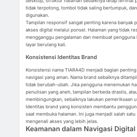
desktop, struktur halaman sebaiknya tetap terlihat 
tidak terpotong, tombol tidak saling bertumpuk, d
digunakan.
Tampilan responsif sangat penting karena banya
akses digital melalui ponsel. Halaman yang tidak re
mengganggu pengalaman dan membuat pengguna 
layar berulang kali.
Konsistensi Identitas Brand
Konsistensi nama TIARA4D menjadi bagian penting
navigasi yang aman. Nama brand sebaiknya ditampi
tidak berubah-ubah. Jika pengguna menemukan h
penulisan yang aneh, tampilan berbeda drastis, ata
membingungkan, sebaiknya lakukan pemeriksaan u
Identitas brand yang konsisten membantu pengguna
saat membuka halaman. Ini juga menjadi salah satu 
mengenali akses yang lebih jelas.
Keamanan dalam Navigasi Digita