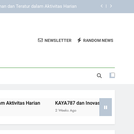
 dan Teratur dalam Aktivitas Harian
tem untuk Kebutuhan Pengguna Modern
YA787 sebagai Platform Digital Modern
NEWSLETTER
RANDOM NEWS
 EDWINSLOT Tetap Lancar dan Nyaman
 dan Teratur dalam Aktivitas Harian
. Jual Beli Mobil Dengan Mudah Dan Aman.
tem untuk Kebutuhan Pengguna Modern
YA787 sebagai Platform Digital Modern
as Harian
KAYA787 dan Inovasi Sistem untuk Kebutuh
2 Weeks Ago