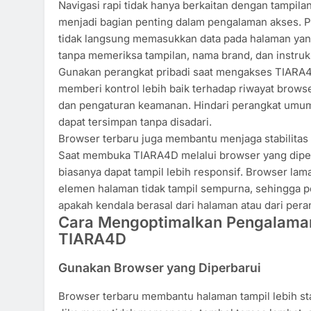
Navigasi rapi tidak hanya berkaitan dengan tampila
menjadi bagian penting dalam pengalaman akses. 
tidak langsung memasukkan data pada halaman yan
tanpa memeriksa tampilan, nama brand, dan instruks
Gunakan perangkat pribadi saat mengakses TIARA4
memberi kontrol lebih baik terhadap riwayat brows
dan pengaturan keamanan. Hindari perangkat umum
dapat tersimpan tanpa disadari.
Browser terbaru juga membantu menjaga stabilitas
Saat membuka TIARA4D melalui browser yang dipe
biasanya dapat tampil lebih responsif. Browser la
elemen halaman tidak tampil sempurna, sehingga p
apakah kendala berasal dari halaman atau dari pera
Cara Mengoptimalkan Pengalama
TIARA4D
Gunakan Browser yang Diperbarui
Browser terbaru membantu halaman tampil lebih sta