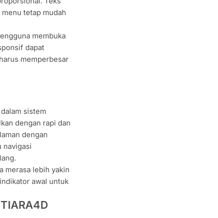
proporsional. Teks
an menu tetap mudah
k pengguna membuka
sponsif dapat
harus memperbesar
 dalam sistem
lkan dengan rapi dan
alaman dengan
u navigasi
lang.
 merasa lebih yakin
indikator awal untuk
l TIARA4D