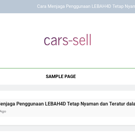
Cara Menjaga Penggunaan LEBAH4D Tetap Nyaman
KAYA787 dan Inovasi Sis
Mengenal Karakteristik KA
Cara Menjaga Pengalaman Akses
s Sell
Cara Menjaga Penggunaan LEBAH4D Tetap Nyaman
Mobil Bekas Berkualitas Dengan Harga Terjangkau Di Cars Sell
KAYA787 dan Inovasi Sis
SAMPLE PAGE
Mengenal Karakteristik KA
enggunaan LEBAH4D Tetap Nyaman dan Teratur dalam Aktivit