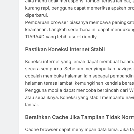
Jika menu tidak merespons, tombol terasa lambat, 
kurang rapi, pengguna dapat memeriksa apakah br
diperbarui.
Pembaruan browser biasanya membawa peningkata
keamanan. Langkah sederhana ini dapat menduku
TIARA4D yang lebih user-friendly.
Pastikan Koneksi Internet Stabil
Koneksi internet yang lemah dapat membuat halam
secara sempurna. Sebelum menyimpulkan navigasi
cobalah membuka halaman lain sebagai pembandin
halaman terasa lambat, kemungkinan kendala berasal
Pengguna mobile dapat mencoba berpindah dari Wi-
atau sebaliknya. Koneksi yang stabil membantu navi
lancar.
Bersihkan Cache Jika Tampilan Tidak Nor
Cache browser dapat menyimpan data lama. Jika t