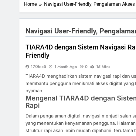
Home
Navigasi User-Friendly, Pengalaman Akses 
Navigasi User-Friendly, Pengalama
TIARA4D dengan Sistem Navigasi Rap
Friendly
170fec5
1 Month Ago
0
15 Mins
TIARA4D menghadirkan sistem navigasi rapi dan us
membantu pengguna menikmati akses digital yang l
nyaman.
Mengenal TIARA4D dengan Siste
Rapi
Dalam pengalaman digital, navigasi menjadi salah 
yang menentukan kenyamanan pengguna. Halaman 
struktur rapi akan lebih mudah dipahami, terutama