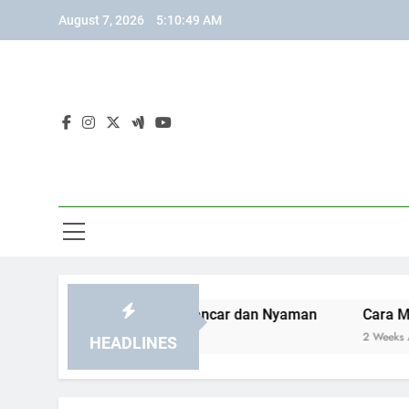
Skip
August 7, 2026
5:10:50 AM
to
content
Car
Dapatkan 
 EDWINSLOT Tetap Lancar dan Nyaman
Cara Menjaga P
2 Weeks Ago
HEADLINES