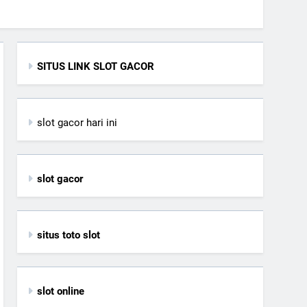
SITUS LINK SLOT GACOR
slot gacor hari ini
slot gacor
situs toto slot
slot online