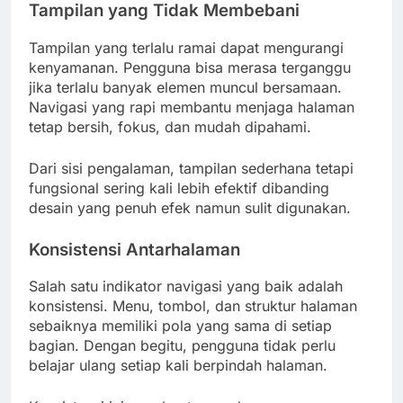
Tampilan yang Tidak Membebani
Tampilan yang terlalu ramai dapat mengurangi
kenyamanan. Pengguna bisa merasa terganggu
jika terlalu banyak elemen muncul bersamaan.
Navigasi yang rapi membantu menjaga halaman
tetap bersih, fokus, dan mudah dipahami.
Dari sisi pengalaman, tampilan sederhana tetapi
fungsional sering kali lebih efektif dibanding
desain yang penuh efek namun sulit digunakan.
Konsistensi Antarhalaman
Salah satu indikator navigasi yang baik adalah
konsistensi. Menu, tombol, dan struktur halaman
sebaiknya memiliki pola yang sama di setiap
bagian. Dengan begitu, pengguna tidak perlu
belajar ulang setiap kali berpindah halaman.