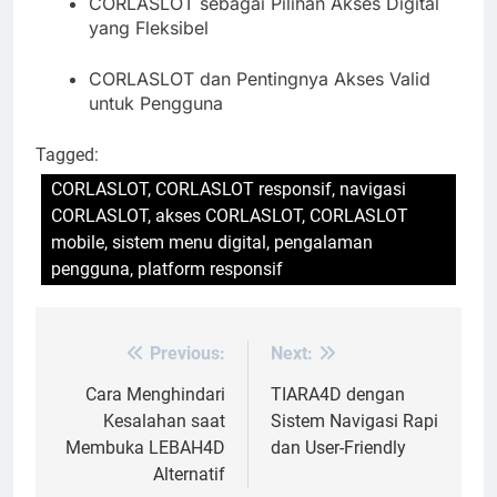
CORLASLOT sebagai Pilihan Akses Digital
yang Fleksibel
CORLASLOT dan Pentingnya Akses Valid
untuk Pengguna
Tagged:
CORLASLOT, CORLASLOT responsif, navigasi
CORLASLOT, akses CORLASLOT, CORLASLOT
mobile, sistem menu digital, pengalaman
pengguna, platform responsif
Previous:
Next:
Post
navigation
Cara Menghindari
TIARA4D dengan
Kesalahan saat
Sistem Navigasi Rapi
Membuka LEBAH4D
dan User-Friendly
Alternatif