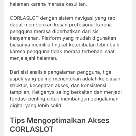
halaman karena merasa kesulitan.
CORLASLOT dengan sistem navigasi yang rapi
dapat memberikan kesan profesional karena
pengguna merasa diperhatikan dari sisi
kenyamanan. Platform yang mudah digunakan
biasanya memiliki tingkat keterlibatan lebih baik
karena pengguna tidak merasa terbebani saat
menjelajahi halaman.
Dari sisi analisis pengalaman pengguna, tiga
aspek yang paling menentukan adalah kejelasan
struktur, kecepatan akses, dan konsistensi
tampilan. Ketiganya saling berkaitan dan menjadi
fondasi penting untuk membangun pengalaman
digital yang lebih solid.
Tips Mengoptimalkan Akses
CORLASLOT