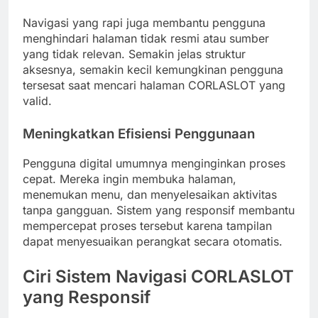
Navigasi yang rapi juga membantu pengguna
menghindari halaman tidak resmi atau sumber
yang tidak relevan. Semakin jelas struktur
aksesnya, semakin kecil kemungkinan pengguna
tersesat saat mencari halaman CORLASLOT yang
valid.
Meningkatkan Efisiensi Penggunaan
Pengguna digital umumnya menginginkan proses
cepat. Mereka ingin membuka halaman,
menemukan menu, dan menyelesaikan aktivitas
tanpa gangguan. Sistem yang responsif membantu
mempercepat proses tersebut karena tampilan
dapat menyesuaikan perangkat secara otomatis.
Ciri Sistem Navigasi CORLASLOT
yang Responsif