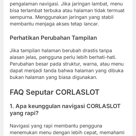
pengalaman navigasi. Jika jaringan lambat, menu
bisa terlambat terbuka atau halaman tidak termuat
sempurna. Menggunakan jaringan yang stabil
membantu menjaga akses tetap lancar.
Perhatikan Perubahan Tampilan
Jika tampilan halaman berubah drastis tanpa
alasan jelas, pengguna perlu lebih berhati-hati.
Perubahan besar pada struktur, warna, atau menu
dapat menjadi tanda bahwa halaman yang dibuka
bukan halaman yang biasa digunakan.
FAQ Seputar CORLASLOT
1. Apa keunggulan navigasi CORLASLOT
yang rapi?
Navigasi yang rapi membantu pengguna
menemukan menu dengan lebih cepat, memahami