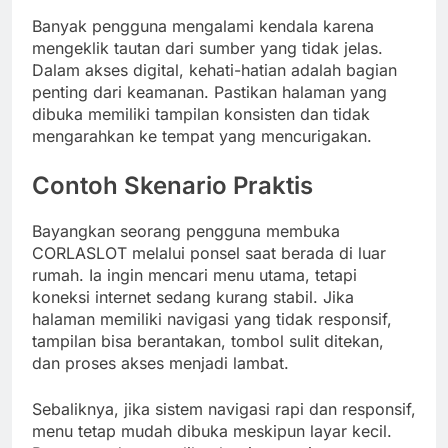
Banyak pengguna mengalami kendala karena
mengeklik tautan dari sumber yang tidak jelas.
Dalam akses digital, kehati-hatian adalah bagian
penting dari keamanan. Pastikan halaman yang
dibuka memiliki tampilan konsisten dan tidak
mengarahkan ke tempat yang mencurigakan.
Contoh Skenario Praktis
Bayangkan seorang pengguna membuka
CORLASLOT melalui ponsel saat berada di luar
rumah. Ia ingin mencari menu utama, tetapi
koneksi internet sedang kurang stabil. Jika
halaman memiliki navigasi yang tidak responsif,
tampilan bisa berantakan, tombol sulit ditekan,
dan proses akses menjadi lambat.
Sebaliknya, jika sistem navigasi rapi dan responsif,
menu tetap mudah dibuka meskipun layar kecil.