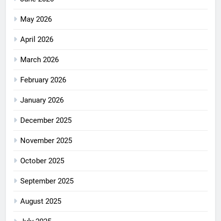
May 2026
April 2026
March 2026
February 2026
January 2026
December 2025
November 2025
October 2025
September 2025
August 2025