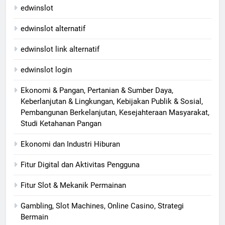
edwinslot
edwinslot alternatif
edwinslot link alternatif
edwinslot login
Ekonomi & Pangan, Pertanian & Sumber Daya,
Keberlanjutan & Lingkungan, Kebijakan Publik & Sosial,
Pembangunan Berkelanjutan, Kesejahteraan Masyarakat,
Studi Ketahanan Pangan
Ekonomi dan Industri Hiburan
Fitur Digital dan Aktivitas Pengguna
Fitur Slot & Mekanik Permainan
Gambling, Slot Machines, Online Casino, Strategi
Bermain