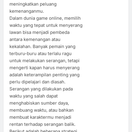
meningkatkan peluang
kemenanganmu.
Dalam dunia game online, memilih
waktu yang tepat untuk menyerang
lawan bisa menjadi pembeda
antara kemenangan atau
kekalahan. Banyak pemain yang
terburu-buru atau terlalu ragu
untuk melakukan serangan, tetapi
mengerti kapan harus menyerang
adalah keterampilan penting yang
perlu dipelajari dan diasah.
Serangan yang dilakukan pada
waktu yang salah dapat
menghabiskan sumber daya,
membuang waktu, atau bahkan
membuat karaktermu menjadi
rentan terhadap serangan balik.
Berikut adalah beberapa strategi