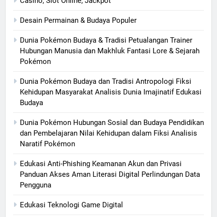
Casino, Slot Online, Jackpot
Desain Permainan & Budaya Populer
Dunia Pokémon Budaya & Tradisi Petualangan Trainer
Hubungan Manusia dan Makhluk Fantasi Lore & Sejarah
Pokémon
Dunia Pokémon Budaya dan Tradisi Antropologi Fiksi
Kehidupan Masyarakat Analisis Dunia Imajinatif Edukasi
Budaya
Dunia Pokémon Hubungan Sosial dan Budaya Pendidikan
dan Pembelajaran Nilai Kehidupan dalam Fiksi Analisis
Naratif Pokémon
Edukasi Anti-Phishing Keamanan Akun dan Privasi
Panduan Akses Aman Literasi Digital Perlindungan Data
Pengguna
Edukasi Teknologi Game Digital