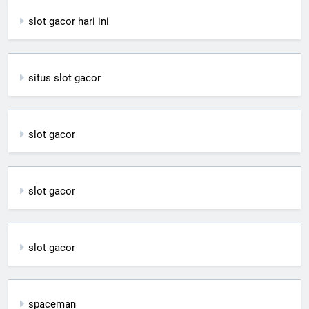
slot gacor hari ini
situs slot gacor
slot gacor
slot gacor
slot gacor
spaceman