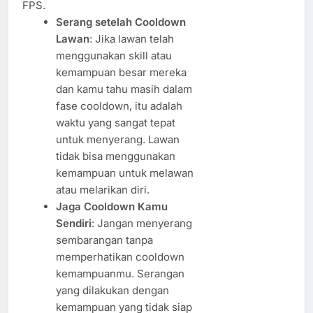
FPS.
Serang setelah Cooldown
Lawan
: Jika lawan telah
menggunakan skill atau
kemampuan besar mereka
dan kamu tahu masih dalam
fase cooldown, itu adalah
waktu yang sangat tepat
untuk menyerang. Lawan
tidak bisa menggunakan
kemampuan untuk melawan
atau melarikan diri.
Jaga Cooldown Kamu
Sendiri
: Jangan menyerang
sembarangan tanpa
memperhatikan cooldown
kemampuanmu. Serangan
yang dilakukan dengan
kemampuan yang tidak siap