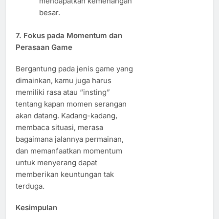
mendapatkan kemenangan
besar.
7. Fokus pada Momentum dan
Perasaan Game
Bergantung pada jenis game yang
dimainkan, kamu juga harus
memiliki rasa atau “insting”
tentang kapan momen serangan
akan datang. Kadang-kadang,
membaca situasi, merasa
bagaimana jalannya permainan,
dan memanfaatkan momentum
untuk menyerang dapat
memberikan keuntungan tak
terduga.
Kesimpulan