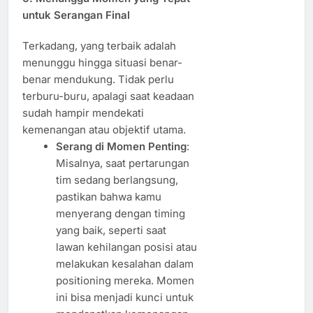
untuk Serangan Final
Terkadang, yang terbaik adalah
menunggu hingga situasi benar-
benar mendukung. Tidak perlu
terburu-buru, apalagi saat keadaan
sudah hampir mendekati
kemenangan atau objektif utama.
Serang di Momen Penting
:
Misalnya, saat pertarungan
tim sedang berlangsung,
pastikan bahwa kamu
menyerang dengan timing
yang baik, seperti saat
lawan kehilangan posisi atau
melakukan kesalahan dalam
positioning mereka. Momen
ini bisa menjadi kunci untuk