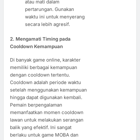
atau mati dalam
pertarungan. Gunakan
waktu ini untuk menyerang
secara lebih agresif.
2. Mengamati Timing pada
Cooldown Kemampuan
Di banyak game online, karakter
memiliki berbagai kemampuan
dengan cooldown tertentu.
Cooldown adalah periode waktu
setelah menggunakan kemampuan
hingga dapat digunakan kembali.
Pemain berpengalaman
memanfaatkan momen cooldown
lawan untuk melakukan serangan
balik yang efektif. Ini sangat
berlaku untuk game MOBA dan