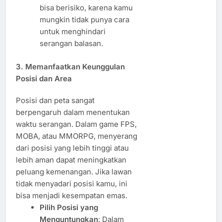
bisa berisiko, karena kamu
mungkin tidak punya cara
untuk menghindari
serangan balasan.
3. Memanfaatkan Keunggulan
Posisi dan Area
Posisi dan peta sangat
berpengaruh dalam menentukan
waktu serangan. Dalam game FPS,
MOBA, atau MMORPG, menyerang
dari posisi yang lebih tinggi atau
lebih aman dapat meningkatkan
peluang kemenangan. Jika lawan
tidak menyadari posisi kamu, ini
bisa menjadi kesempatan emas.
Pilih Posisi yang
Menguntungkan
: Dalam