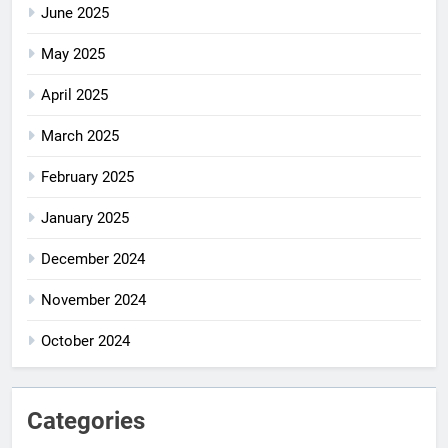
June 2025
May 2025
April 2025
March 2025
February 2025
January 2025
December 2024
November 2024
October 2024
Categories