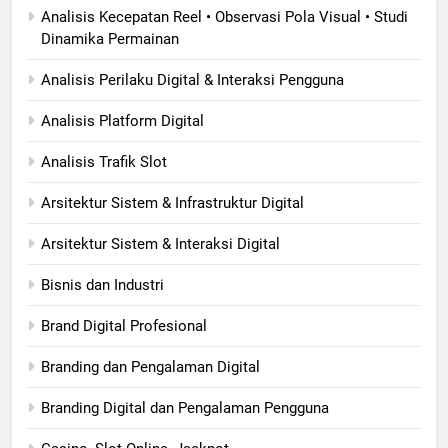
Analisis Kecepatan Reel • Observasi Pola Visual • Studi
Dinamika Permainan
Analisis Perilaku Digital & Interaksi Pengguna
Analisis Platform Digital
Analisis Trafik Slot
Arsitektur Sistem & Infrastruktur Digital
Arsitektur Sistem & Interaksi Digital
Bisnis dan Industri
Brand Digital Profesional
Branding dan Pengalaman Digital
Branding Digital dan Pengalaman Pengguna