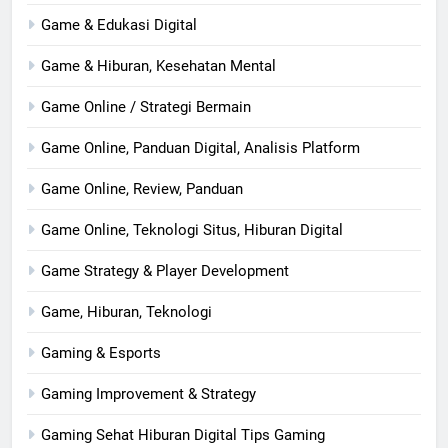
Game & Edukasi Digital
Game & Hiburan, Kesehatan Mental
Game Online / Strategi Bermain
Game Online, Panduan Digital, Analisis Platform
Game Online, Review, Panduan
Game Online, Teknologi Situs, Hiburan Digital
Game Strategy & Player Development
Game, Hiburan, Teknologi
Gaming & Esports
Gaming Improvement & Strategy
Gaming Sehat Hiburan Digital Tips Gaming