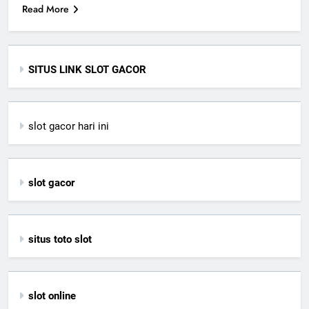
Read More
SITUS LINK SLOT GACOR
slot gacor hari ini
slot gacor
situs toto slot
slot online