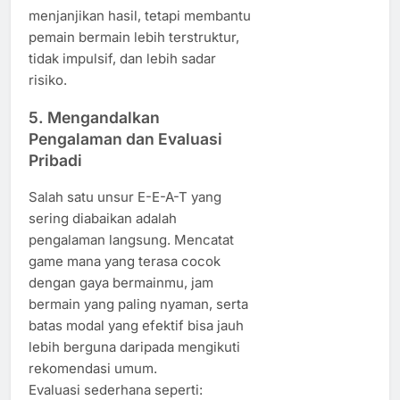
menjanjikan hasil, tetapi membantu
pemain bermain lebih terstruktur,
tidak impulsif, dan lebih sadar
risiko.
5. Mengandalkan
Pengalaman dan Evaluasi
Pribadi
Salah satu unsur E-E-A-T yang
sering diabaikan adalah
pengalaman langsung. Mencatat
game mana yang terasa cocok
dengan gaya bermainmu, jam
bermain yang paling nyaman, serta
batas modal yang efektif bisa jauh
lebih berguna daripada mengikuti
rekomendasi umum.
Evaluasi sederhana seperti: