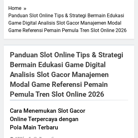
Home
Panduan Slot Online Tips & Strategi Bermain Edukasi
Game Digital Analisis Slot Gacor Manajemen Modal
Game Referensi Pemain Pemula Tren Slot Online 2026
Panduan Slot Online Tips & Strategi
Bermain Edukasi Game Digital
Analisis Slot Gacor Manajemen
Modal Game Referensi Pemain
Pemula Tren Slot Online 2026
Cara Menemukan Slot Gacor
Online Terpercaya dengan
Pola Main Terbaru