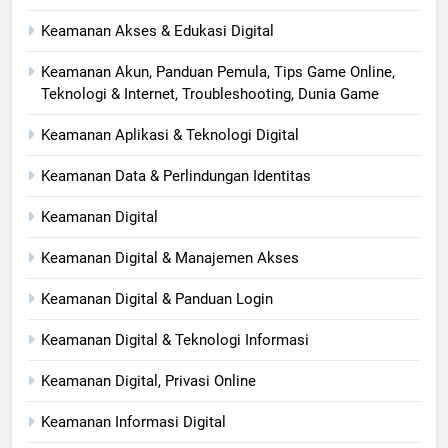
Keamanan Akses & Edukasi Digital
Keamanan Akun, Panduan Pemula, Tips Game Online,
Teknologi & Internet, Troubleshooting, Dunia Game
Keamanan Aplikasi & Teknologi Digital
Keamanan Data & Perlindungan Identitas
Keamanan Digital
Keamanan Digital & Manajemen Akses
Keamanan Digital & Panduan Login
Keamanan Digital & Teknologi Informasi
Keamanan Digital, Privasi Online
Keamanan Informasi Digital