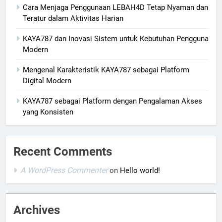
Cara Menjaga Penggunaan LEBAH4D Tetap Nyaman dan
Teratur dalam Aktivitas Harian
KAYA787 dan Inovasi Sistem untuk Kebutuhan Pengguna
Modern
Mengenal Karakteristik KAYA787 sebagai Platform
Digital Modern
KAYA787 sebagai Platform dengan Pengalaman Akses
yang Konsisten
Recent Comments
A WordPress Commenter
on
Hello world!
Archives