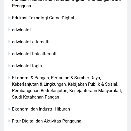
Pengguna
Edukasi Teknologi Game Digital
edwinslot
edwinslot alternatif
edwinslot link alternatif
edwinslot login
Ekonomi & Pangan, Pertanian & Sumber Daya,
Keberlanjutan & Lingkungan, Kebijakan Publik & Sosial,
Pembangunan Berkelanjutan, Kesejahteraan Masyarakat,
Studi Ketahanan Pangan
Ekonomi dan Industri Hiburan
Fitur Digital dan Aktivitas Pengguna