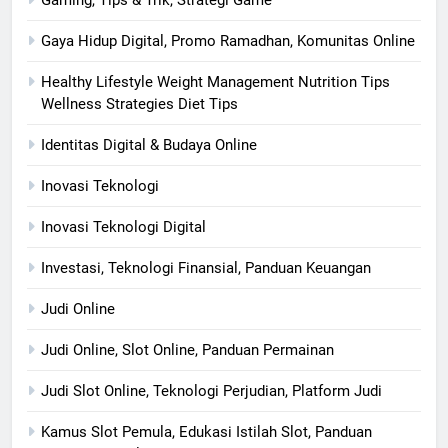
Gaming, Tips & Trik, Strategi Game
Gaya Hidup Digital, Promo Ramadhan, Komunitas Online
Healthy Lifestyle Weight Management Nutrition Tips
Wellness Strategies Diet Tips
Identitas Digital & Budaya Online
Inovasi Teknologi
Inovasi Teknologi Digital
Investasi, Teknologi Finansial, Panduan Keuangan
Judi Online
Judi Online, Slot Online, Panduan Permainan
Judi Slot Online, Teknologi Perjudian, Platform Judi
Kamus Slot Pemula, Edukasi Istilah Slot, Panduan