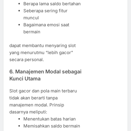
Berapa lama saldo bertahan
Seberapa sering fitur
muncul
Bagaimana emosi saat
bermain
dapat membantu menyaring slot
yang menurutmu “lebih gacor”
secara personal.
6. Manajemen Modal sebagai
Kunci Utama
Slot gacor dan pola main terbaru
tidak akan berarti tanpa
manajemen modal. Prinsip
dasarnya meliputi:
Menentukan batas harian
Memisahkan saldo bermain