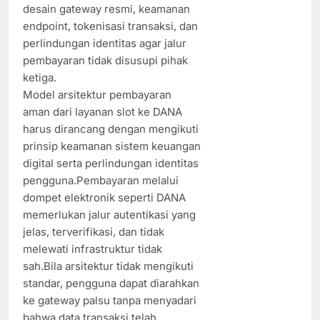
desain gateway resmi, keamanan
endpoint, tokenisasi transaksi, dan
perlindungan identitas agar jalur
pembayaran tidak disusupi pihak
ketiga.
Model arsitektur pembayaran
aman dari layanan slot ke DANA
harus dirancang dengan mengikuti
prinsip keamanan sistem keuangan
digital serta perlindungan identitas
pengguna.Pembayaran melalui
dompet elektronik seperti DANA
memerlukan jalur autentikasi yang
jelas, terverifikasi, dan tidak
melewati infrastruktur tidak
sah.Bila arsitektur tidak mengikuti
standar, pengguna dapat diarahkan
ke gateway palsu tanpa menyadari
bahwa data transaksi telah