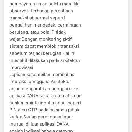
pembayaran aman selalu memiliki
observasi terhadap percobaan
transaksi abnormal seperti
pengalihan mendadak, permintaan
berulang, atau pola IP tidak
wajar.Dengan monitoring aktif,
sistem dapat memblokir transaksi
sebelum terjadi kerugian.Hal ini
mustahil dilakukan pada arsitektur
improvisasi
Lapisan kesembilan membahas
interaksi pengguna.Arsitektur
aman mengarahkan pengguna ke
aplikasi DANA secara otomatis dan
tidak meminta input manual seperti
PIN atau OTP pada halaman pihak
ketiga.Setiap permintaan input
manual di luar aplikasi DANA
adalah indikasi bahwa gateway