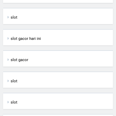
slot
slot gacor hari ini
slot gacor
slot
slot