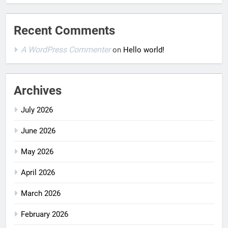
Recent Comments
A WordPress Commenter
on
Hello world!
Archives
July 2026
June 2026
May 2026
April 2026
March 2026
February 2026