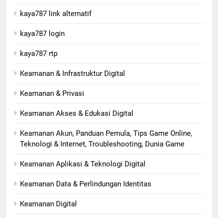
kaya787 link alternatif
kaya787 login
kaya787 rtp
Keamanan & Infrastruktur Digital
Keamanan & Privasi
Keamanan Akses & Edukasi Digital
Keamanan Akun, Panduan Pemula, Tips Game Online,
Teknologi & Internet, Troubleshooting, Dunia Game
Keamanan Aplikasi & Teknologi Digital
Keamanan Data & Perlindungan Identitas
Keamanan Digital