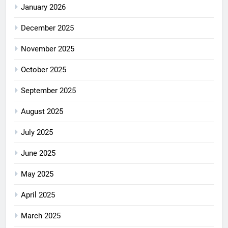
January 2026
December 2025
November 2025
October 2025
September 2025
August 2025
July 2025
June 2025
May 2025
April 2025
March 2025