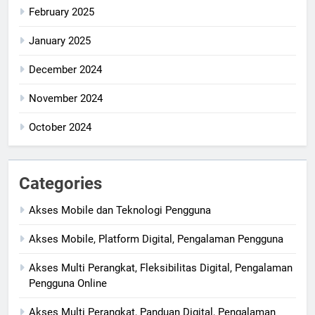
February 2025
January 2025
December 2024
November 2024
October 2024
Categories
Akses Mobile dan Teknologi Pengguna
Akses Mobile, Platform Digital, Pengalaman Pengguna
Akses Multi Perangkat, Fleksibilitas Digital, Pengalaman
Pengguna Online
Akses Multi Perangkat, Panduan Digital, Pengalaman