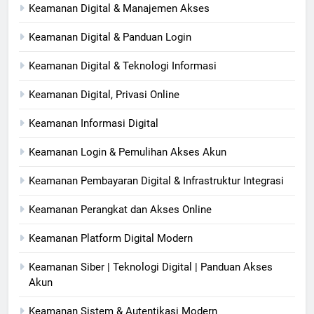
Keamanan Digital & Manajemen Akses
Keamanan Digital & Panduan Login
Keamanan Digital & Teknologi Informasi
Keamanan Digital, Privasi Online
Keamanan Informasi Digital
Keamanan Login & Pemulihan Akses Akun
Keamanan Pembayaran Digital & Infrastruktur Integrasi
Keamanan Perangkat dan Akses Online
Keamanan Platform Digital Modern
Keamanan Siber | Teknologi Digital | Panduan Akses
Akun
Keamanan Sistem & Autentikasi Modern