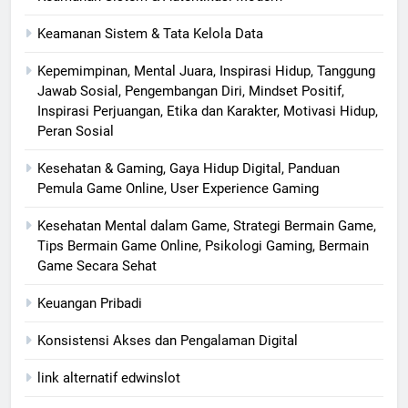
Keamanan Sistem & Tata Kelola Data
Kepemimpinan, Mental Juara, Inspirasi Hidup, Tanggung
Jawab Sosial, Pengembangan Diri, Mindset Positif,
Inspirasi Perjuangan, Etika dan Karakter, Motivasi Hidup,
Peran Sosial
Kesehatan & Gaming, Gaya Hidup Digital, Panduan
Pemula Game Online, User Experience Gaming
Kesehatan Mental dalam Game, Strategi Bermain Game,
Tips Bermain Game Online, Psikologi Gaming, Bermain
Game Secara Sehat
Keuangan Pribadi
Konsistensi Akses dan Pengalaman Digital
link alternatif edwinslot