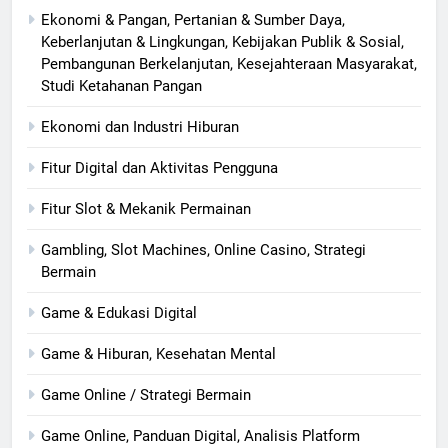
Ekonomi & Pangan, Pertanian & Sumber Daya,
Keberlanjutan & Lingkungan, Kebijakan Publik & Sosial,
Pembangunan Berkelanjutan, Kesejahteraan Masyarakat,
Studi Ketahanan Pangan
Ekonomi dan Industri Hiburan
Fitur Digital dan Aktivitas Pengguna
Fitur Slot & Mekanik Permainan
Gambling, Slot Machines, Online Casino, Strategi
Bermain
Game & Edukasi Digital
Game & Hiburan, Kesehatan Mental
Game Online / Strategi Bermain
Game Online, Panduan Digital, Analisis Platform