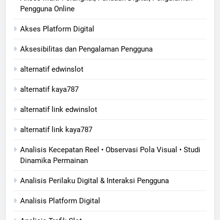
Pengguna Online
Akses Platform Digital
Aksesibilitas dan Pengalaman Pengguna
alternatif edwinslot
alternatif kaya787
alternatif link edwinslot
alternatif link kaya787
Analisis Kecepatan Reel • Observasi Pola Visual • Studi
Dinamika Permainan
Analisis Perilaku Digital & Interaksi Pengguna
Analisis Platform Digital