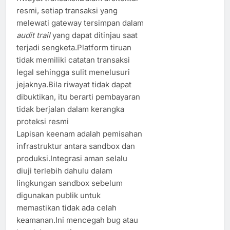
resmi, setiap transaksi yang
melewati gateway tersimpan dalam
audit trail
yang dapat ditinjau saat
terjadi sengketa.Platform tiruan
tidak memiliki catatan transaksi
legal sehingga sulit menelusuri
jejaknya.Bila riwayat tidak dapat
dibuktikan, itu berarti pembayaran
tidak berjalan dalam kerangka
proteksi resmi
Lapisan keenam adalah pemisahan
infrastruktur antara sandbox dan
produksi.Integrasi aman selalu
diuji terlebih dahulu dalam
lingkungan sandbox sebelum
digunakan publik untuk
memastikan tidak ada celah
keamanan.Ini mencegah bug atau