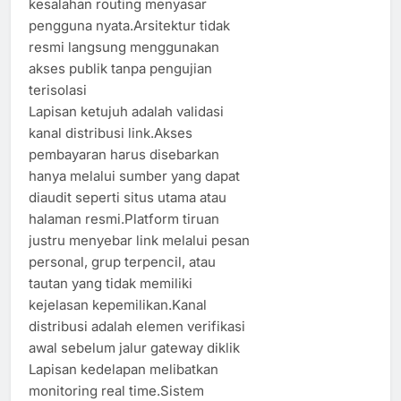
kesalahan routing menyasar
pengguna nyata.Arsitektur tidak
resmi langsung menggunakan
akses publik tanpa pengujian
terisolasi
Lapisan ketujuh adalah validasi
kanal distribusi link.Akses
pembayaran harus disebarkan
hanya melalui sumber yang dapat
diaudit seperti situs utama atau
halaman resmi.Platform tiruan
justru menyebar link melalui pesan
personal, grup terpencil, atau
tautan yang tidak memiliki
kejelasan kepemilikan.Kanal
distribusi adalah elemen verifikasi
awal sebelum jalur gateway diklik
Lapisan kedelapan melibatkan
monitoring real time.Sistem