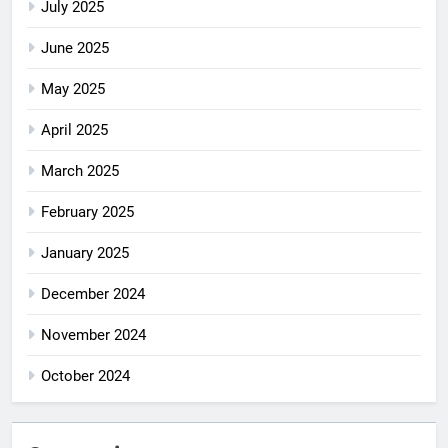
July 2025
June 2025
May 2025
April 2025
March 2025
February 2025
January 2025
December 2024
November 2024
October 2024