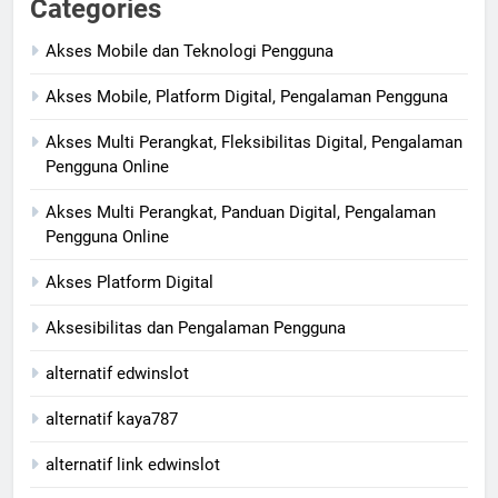
Categories
Akses Mobile dan Teknologi Pengguna
Akses Mobile, Platform Digital, Pengalaman Pengguna
Akses Multi Perangkat, Fleksibilitas Digital, Pengalaman
Pengguna Online
Akses Multi Perangkat, Panduan Digital, Pengalaman
Pengguna Online
Akses Platform Digital
Aksesibilitas dan Pengalaman Pengguna
alternatif edwinslot
alternatif kaya787
alternatif link edwinslot