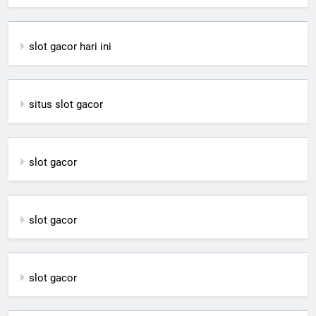
slot gacor hari ini
situs slot gacor
slot gacor
slot gacor
slot gacor