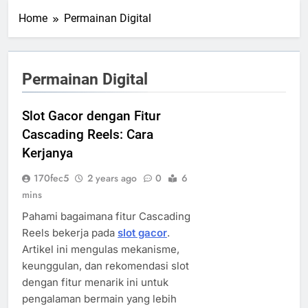
Home
Permainan Digital
Permainan Digital
Slot Gacor dengan Fitur
Cascading Reels: Cara
Kerjanya
170fec5
2 years ago
0
6
mins
Pahami bagaimana fitur Cascading
Reels bekerja pada
slot gacor
.
Artikel ini mengulas mekanisme,
keunggulan, dan rekomendasi slot
dengan fitur menarik ini untuk
pengalaman bermain yang lebih