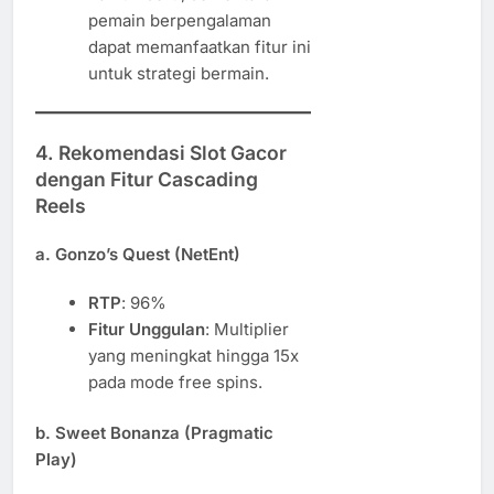
pemain berpengalaman
dapat memanfaatkan fitur ini
untuk strategi bermain.
4. Rekomendasi Slot Gacor
dengan Fitur Cascading
Reels
a. Gonzo’s Quest (NetEnt)
RTP
: 96%
Fitur Unggulan
: Multiplier
yang meningkat hingga 15x
pada mode free spins.
b. Sweet Bonanza (Pragmatic
Play)