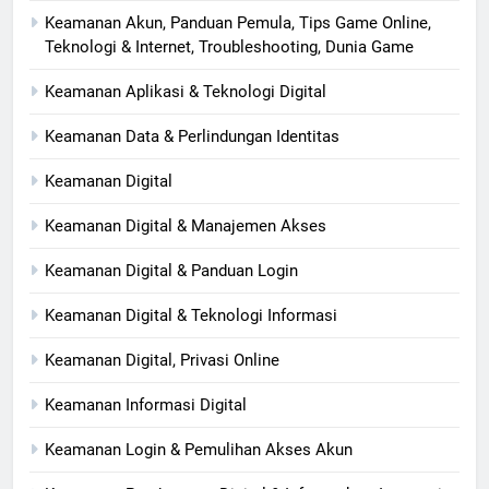
Keamanan Akun, Panduan Pemula, Tips Game Online,
Teknologi & Internet, Troubleshooting, Dunia Game
Keamanan Aplikasi & Teknologi Digital
Keamanan Data & Perlindungan Identitas
Keamanan Digital
Keamanan Digital & Manajemen Akses
Keamanan Digital & Panduan Login
Keamanan Digital & Teknologi Informasi
Keamanan Digital, Privasi Online
Keamanan Informasi Digital
Keamanan Login & Pemulihan Akses Akun