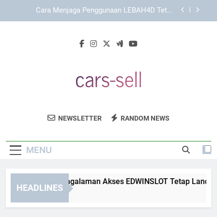
Skip
KAYA787 dan Inovasi Sistem untuk Kebutuhan
to
Pengguna Modern
content
Mengenal Karakteristik KAYA787 sebagai
Platform Digital Modern
Cara Menjaga Pengalaman Akses EDWINSLOT
Tetap Lancar dan Nyaman
Cara Menjaga Penggunaan LEBAH4D Tetap
Nyaman dan Teratur dalam Aktivitas Harian
KAYA787 dan Inovasi Sistem untuk Kebutuhan
Pengguna Modern
Cars Sell
Dapatkan Mobil Bekas Berkualitas Dengan
Mengenal Karakteristik KAYA787 sebagai
NEWSLETTER
RANDOM NEWS
Platform Digital Modern
Harga Terjangkau Di Cars Sell. Jual Beli
Mobil Dengan Mudah Dan Aman.
MENU
ra Menjaga Pengalaman Akses EDWINSLOT Tetap Lancar da
HEADLINES
Weeks Ago