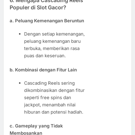
6. Mengapa Cascading Reels
Populer di Slot Gacor?
a. Peluang Kemenangan Beruntun
Dengan setiap kemenangan,
peluang kemenangan baru
terbuka, memberikan rasa
puas dan keseruan.
b. Kombinasi dengan Fitur Lain
Cascading Reels sering
dikombinasikan dengan fitur
seperti free spins dan
jackpot, menambah nilai
hiburan dan potensi hadiah.
c. Gameplay yang Tidak
Membosankan