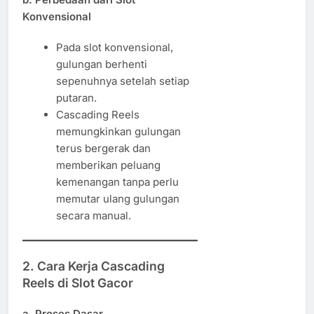
Konvensional
Pada slot konvensional,
gulungan berhenti
sepenuhnya setelah setiap
putaran.
Cascading Reels
memungkinkan gulungan
terus bergerak dan
memberikan peluang
kemenangan tanpa perlu
memutar ulang gulungan
secara manual.
2. Cara Kerja Cascading
Reels di Slot Gacor
a. Proses Dasar