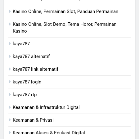
Kasino Online, Permainan Slot, Panduan Permainan
Kasino Online, Slot Demo, Tema Horor, Permainan
Kasino
kaya787
kaya787 alternatif
kaya787 link alternatif
kaya787 login
kaya787 rtp
Keamanan & Infrastruktur Digital
Keamanan & Privasi
Keamanan Akses & Edukasi Digital