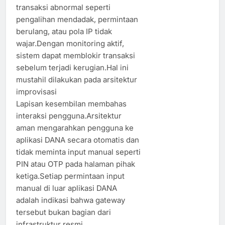
transaksi abnormal seperti
pengalihan mendadak, permintaan
berulang, atau pola IP tidak
wajar.Dengan monitoring aktif,
sistem dapat memblokir transaksi
sebelum terjadi kerugian.Hal ini
mustahil dilakukan pada arsitektur
improvisasi
Lapisan kesembilan membahas
interaksi pengguna.Arsitektur
aman mengarahkan pengguna ke
aplikasi DANA secara otomatis dan
tidak meminta input manual seperti
PIN atau OTP pada halaman pihak
ketiga.Setiap permintaan input
manual di luar aplikasi DANA
adalah indikasi bahwa gateway
tersebut bukan bagian dari
infrastruktur resmi