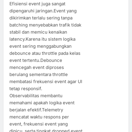
Efisiensi event juga sangat
dipengaruhi jaringan.Event yang
dikirimkan terlalu sering tanpa
batching menyebabkan trafik tidak
stabil dan memicu kenaikan
latency.Karena itu sistem logika
event sering menggabungkan
debounce atau throttle pada kelas
event tertentu.Debounce
mencegah event diproses
berulang sementara throttle
membatasi frekuensi event agar UI
tetap responsif.
Observabilitas membantu
memahami apakah logika event
berjalan efektif.Telemetry
mencatat waktu respons per
event, frekuensi event yang
dipicu, serta tingkat dropped event