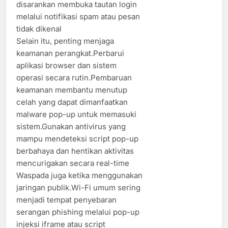
disarankan membuka tautan login
melalui notifikasi spam atau pesan
tidak dikenal
Selain itu, penting menjaga
keamanan perangkat.Perbarui
aplikasi browser dan sistem
operasi secara rutin.Pembaruan
keamanan membantu menutup
celah yang dapat dimanfaatkan
malware pop-up untuk memasuki
sistem.Gunakan antivirus yang
mampu mendeteksi script pop-up
berbahaya dan hentikan aktivitas
mencurigakan secara real-time
Waspada juga ketika menggunakan
jaringan publik.Wi-Fi umum sering
menjadi tempat penyebaran
serangan phishing melalui pop-up
injeksi iframe atau script