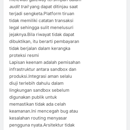
audit trail
yang dapat ditinjau saat
terjadi sengketa.Platform tiruan
tidak memiliki catatan transaksi
legal sehingga sulit menelusuri
jejaknya.Bila riwayat tidak dapat
dibuktikan, itu berarti pembayaran
tidak berjalan dalam kerangka
proteksi resmi
Lapisan keenam adalah pemisahan
infrastruktur antara sandbox dan
produksi.Integrasi aman selalu
diuji terlebih dahulu dalam
lingkungan sandbox sebelum
digunakan publik untuk
memastikan tidak ada celah
keamanan.Ini mencegah bug atau
kesalahan routing menyasar
pengguna nyata.Arsitektur tidak