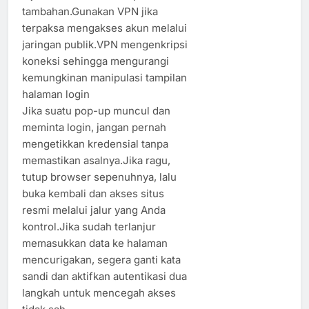
tambahan.Gunakan VPN jika
terpaksa mengakses akun melalui
jaringan publik.VPN mengenkripsi
koneksi sehingga mengurangi
kemungkinan manipulasi tampilan
halaman login
Jika suatu pop-up muncul dan
meminta login, jangan pernah
mengetikkan kredensial tanpa
memastikan asalnya.Jika ragu,
tutup browser sepenuhnya, lalu
buka kembali dan akses situs
resmi melalui jalur yang Anda
kontrol.Jika sudah terlanjur
memasukkan data ke halaman
mencurigakan, segera ganti kata
sandi dan aktifkan autentikasi dua
langkah untuk mencegah akses