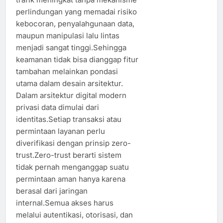
perlindungan yang memadai risiko
kebocoran, penyalahgunaan data,
maupun manipulasi lalu lintas
menjadi sangat tinggi.Sehingga
keamanan tidak bisa dianggap fitur
tambahan melainkan pondasi
utama dalam desain arsitektur.
Dalam arsitektur digital modern
privasi data dimulai dari
identitas.Setiap transaksi atau
permintaan layanan perlu
diverifikasi dengan prinsip zero-
trust.Zero-trust berarti sistem
tidak pernah menganggap suatu
permintaan aman hanya karena
berasal dari jaringan
internal.Semua akses harus
melalui autentikasi, otorisasi, dan