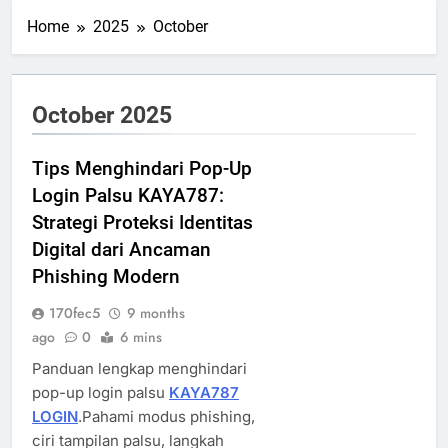
Home
2025
October
October 2025
Tips Menghindari Pop-Up
Login Palsu KAYA787:
Strategi Proteksi Identitas
Digital dari Ancaman
Phishing Modern
170fec5
9 months
ago
0
6 mins
Panduan lengkap menghindari
pop-up login palsu
KAYA787
LOGIN
.Pahami modus phishing,
ciri tampilan palsu, langkah