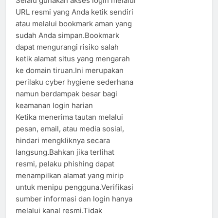
Selalu gunakan akses login melalui
URL resmi yang Anda ketik sendiri
atau melalui bookmark aman yang
sudah Anda simpan.Bookmark
dapat mengurangi risiko salah
ketik alamat situs yang mengarah
ke domain tiruan.Ini merupakan
perilaku cyber hygiene sederhana
namun berdampak besar bagi
keamanan login harian
Ketika menerima tautan melalui
pesan, email, atau media sosial,
hindari mengkliknya secara
langsung.Bahkan jika terlihat
resmi, pelaku phishing dapat
menampilkan alamat yang mirip
untuk menipu pengguna.Verifikasi
sumber informasi dan login hanya
melalui kanal resmi.Tidak