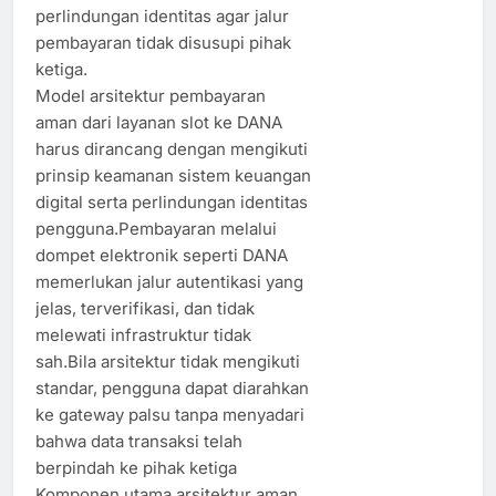
perlindungan identitas agar jalur
pembayaran tidak disusupi pihak
ketiga.
Model arsitektur pembayaran
aman dari layanan slot ke DANA
harus dirancang dengan mengikuti
prinsip keamanan sistem keuangan
digital serta perlindungan identitas
pengguna.Pembayaran melalui
dompet elektronik seperti DANA
memerlukan jalur autentikasi yang
jelas, terverifikasi, dan tidak
melewati infrastruktur tidak
sah.Bila arsitektur tidak mengikuti
standar, pengguna dapat diarahkan
ke gateway palsu tanpa menyadari
bahwa data transaksi telah
berpindah ke pihak ketiga
Komponen utama arsitektur aman