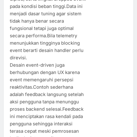
pada kondisi beban tinggi.Data ini
menjadi dasar tuning agar sistem
tidak hanya benar secara
fungsional tetapi juga optimal
secara performa.Bila telemetry
menunjukkan tingginya blocking
event berarti desain handler perlu
direvisi.
Desain event-driven juga
berhubungan dengan UX karena
event memengaruhi persepsi
reaktivitas.Contoh sederhana
adalah feedback langsung setelah
aksi pengguna tanpa menunggu
proses backend selesai.Feedback
ini menciptakan rasa kendali pada
pengguna sehingga interaksi
terasa cepat meski pemrosesan