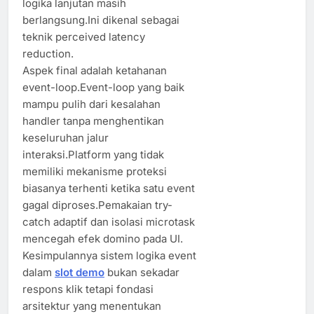
logika lanjutan masih
berlangsung.Ini dikenal sebagai
teknik perceived latency
reduction.
Aspek final adalah ketahanan
event-loop.Event-loop yang baik
mampu pulih dari kesalahan
handler tanpa menghentikan
keseluruhan jalur
interaksi.Platform yang tidak
memiliki mekanisme proteksi
biasanya terhenti ketika satu event
gagal diproses.Pemakaian try-
catch adaptif dan isolasi microtask
mencegah efek domino pada UI.
Kesimpulannya sistem logika event
dalam
slot demo
bukan sekadar
respons klik tetapi fondasi
arsitektur yang menentukan