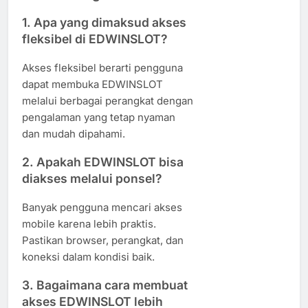
1. Apa yang dimaksud akses
fleksibel di EDWINSLOT?
Akses fleksibel berarti pengguna
dapat membuka EDWINSLOT
melalui berbagai perangkat dengan
pengalaman yang tetap nyaman
dan mudah dipahami.
2. Apakah EDWINSLOT bisa
diakses melalui ponsel?
Banyak pengguna mencari akses
mobile karena lebih praktis.
Pastikan browser, perangkat, dan
koneksi dalam kondisi baik.
3. Bagaimana cara membuat
akses EDWINSLOT lebih