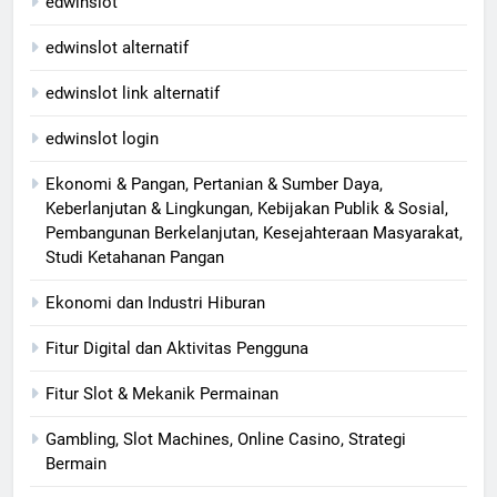
edwinslot
edwinslot alternatif
edwinslot link alternatif
edwinslot login
Ekonomi & Pangan, Pertanian & Sumber Daya,
Keberlanjutan & Lingkungan, Kebijakan Publik & Sosial,
Pembangunan Berkelanjutan, Kesejahteraan Masyarakat,
Studi Ketahanan Pangan
Ekonomi dan Industri Hiburan
Fitur Digital dan Aktivitas Pengguna
Fitur Slot & Mekanik Permainan
Gambling, Slot Machines, Online Casino, Strategi
Bermain