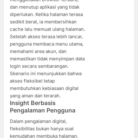
dan menutup aplikasi yang tidak
diperlukan. Ketika halaman terasa
sedikit berat, ia membersihkan
cache lalu memuat ulang halaman.
Setelah akses terasa lebih lancar,
pengguna membaca menu utama,
memahami area akun, dan
memastikan tidak menyimpan data
login secara sembarangan.
Skenario ini menunjukkan bahwa
akses fleksibel tetap
membutuhkan kebiasaan digital
yang aman dan terarah.
Insight Berbasis
Pengalaman Pengguna
Dalam pengalaman digital,
fleksibilitas bukan hanya soal
kemudahan membuka halaman.