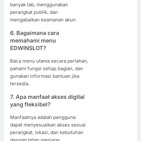
banyak tab, menggunakan
perangkat publik, dan
mengabaikan keamanan akun.
6. Bagaimana cara
memahami menu
EDWINSLOT?
Baca menu utama secara perlahan,
pahami fungsi setiap bagian, dan
gunakan informasi bantuan jika
tersedia.
7. Apa manfaat akses digital
yang fleksibel?
Manfaatnya adalah pengguna
dapat menyesuaikan akses sesuai
perangkat, lokasi, dan kebutuhan
dengan tetap menjaga