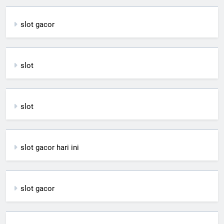
slot gacor
slot
slot
slot gacor hari ini
slot gacor