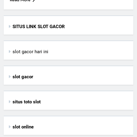
SITUS LINK SLOT GACOR
slot gacor hari ini
slot gacor
situs toto slot
slot online