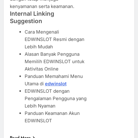
kenyamanan serta keamanan.
Internal Linking
Suggestion
Cara Mengenali
EDWINSLOT Resmi dengan
Lebih Mudah
Alasan Banyak Pengguna
Memilih EDWINSLOT untuk
Aktivitas Online
Panduan Memahami Menu
Utama di
edwinslot
EDWINSLOT dengan
Pengalaman Pengguna yang
Lebih Nyaman
Panduan Keamanan Akun
EDWINSLOT
Read More