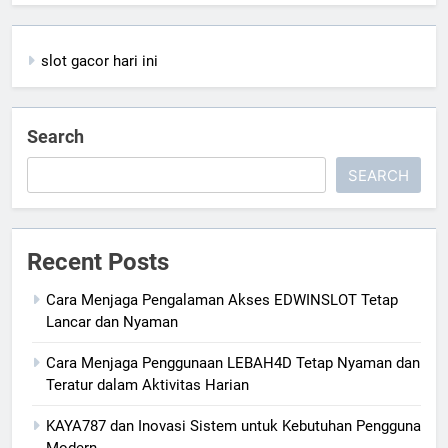
slot gacor hari ini
Search
SEARCH
Recent Posts
Cara Menjaga Pengalaman Akses EDWINSLOT Tetap
Lancar dan Nyaman
Cara Menjaga Penggunaan LEBAH4D Tetap Nyaman dan
Teratur dalam Aktivitas Harian
KAYA787 dan Inovasi Sistem untuk Kebutuhan Pengguna
Modern