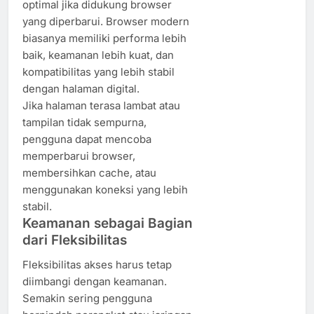
optimal jika didukung browser
yang diperbarui. Browser modern
biasanya memiliki performa lebih
baik, keamanan lebih kuat, dan
kompatibilitas yang lebih stabil
dengan halaman digital.
Jika halaman terasa lambat atau
tampilan tidak sempurna,
pengguna dapat mencoba
memperbarui browser,
membersihkan cache, atau
menggunakan koneksi yang lebih
stabil.
Keamanan sebagai Bagian
dari Fleksibilitas
Fleksibilitas akses harus tetap
diimbangi dengan keamanan.
Semakin sering pengguna