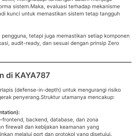
orma sistem.Maka, evaluasi terhadap mekanisme
adi kunci untuk memastikan sistem tetap tangguh
ta pengguna, tetapi juga memastikan setiap komponen
kasi, audit-ready, dan sesuai dengan prinsip Zero
an di KAYA787
lapis (defense-in-depth) untuk mengurangi risiko
 gerak penyerang.Struktur utamanya mencakup:
tation):
s—frontend, backend, database, dan zona
an firewall dan kebijakan keamanan yang
nkan melalui port dan protokol yang disetujui.