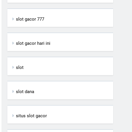
slot gacor 777
slot gacor hari ini
slot
slot dana
situs slot gacor