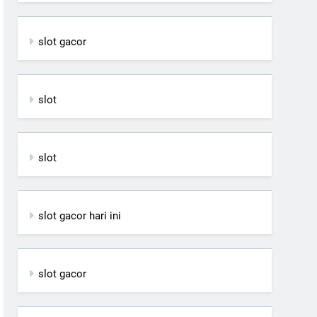
slot gacor
slot
slot
slot gacor hari ini
slot gacor