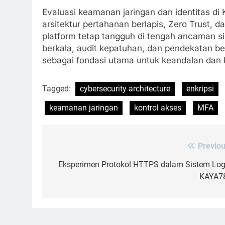
Evaluasi keamanan jaringan dan identitas d
arsitektur pertahanan berlapis, Zero Trust, 
platform tetap tangguh di tengah ancaman 
berkala, audit kepatuhan, dan pendekatan 
sebagai fondasi utama untuk keandalan dan
Tagged:
cybersecurity architecture
enkripsi
keamanan jaringan
kontrol akses
MFA
Previou
Post
navigation
Eksperimen Protokol HTTPS dalam Sistem Log
KAYA7