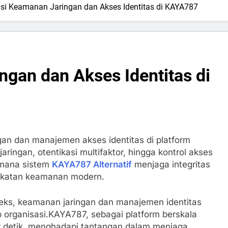
si Keamanan Jaringan dan Akses Identitas di KAYA787
ngan dan Akses Identitas di
gan dan manajemen akses identitas di platform
ingan, otentikasi multifaktor, hingga kontrol akses
imana sistem
KAYA787 Alternatif
menjaga integritas
ekatan keamanan modern.
eks, keamanan jaringan dan manajemen identitas
p organisasi.KAYA787, sebagai platform berskala
r detik, menghadapi tantangan dalam menjaga