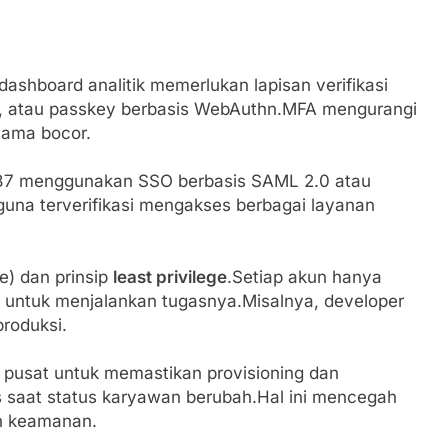
dashboard analitik memerlukan lapisan verifikasi
k, atau passkey berbasis WebAuthn.MFA mengurangi
tama bocor.
787 menggunakan SSO berbasis SAML 2.0 atau
na terverifikasi mengakses berbagai layanan
e) dan prinsip
least privilege
.Setiap akun hanya
 untuk menjalankan tugasnya.Misalnya, developer
produksi.
 pusat untuk memastikan provisioning dan
s saat status karyawan berubah.Hal ini mencegah
ah keamanan.