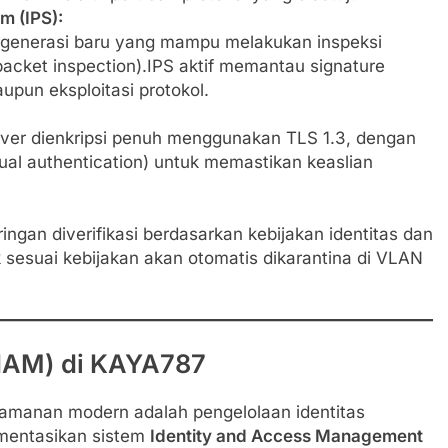
m (IPS):
 generasi baru yang mampu melakukan inspeksi
acket inspection).IPS aktif memantau signature
upun eksploitasi protokol.
rver dienkripsi penuh menggunakan TLS 1.3, dengan
utual authentication) untuk memastikan keaslian
ingan diverifikasi berdasarkan kebijakan identitas dan
sesuai kebijakan akan otomatis dikarantina di VLAN
(IAM) di KAYA787
eamanan modern adalah pengelolaan identitas
mentasikan sistem
Identity and Access Management