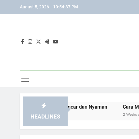
Skip
August 5, 2026
10:54:38 PM
to
content
Car
Dapatkan 
INSLOT Tetap Lancar dan Nyaman
Cara Menjaga Pengg
2 Weeks Ago
HEADLINES