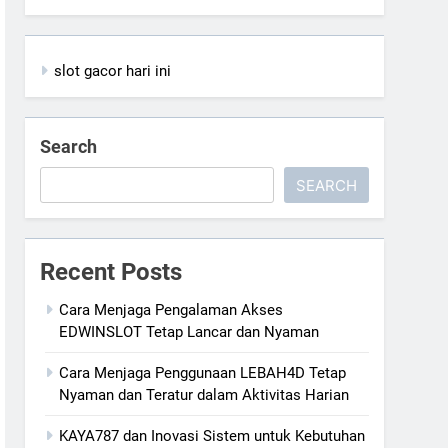
slot gacor hari ini
Search
SEARCH
Recent Posts
Cara Menjaga Pengalaman Akses
EDWINSLOT Tetap Lancar dan Nyaman
Cara Menjaga Penggunaan LEBAH4D Tetap
Nyaman dan Teratur dalam Aktivitas Harian
KAYA787 dan Inovasi Sistem untuk Kebutuhan