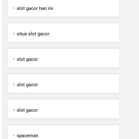
slot gacor hari ini
situs slot gacor
slot gacor
slot gacor
slot gacor
spaceman