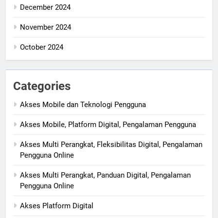
December 2024
November 2024
October 2024
Categories
Akses Mobile dan Teknologi Pengguna
Akses Mobile, Platform Digital, Pengalaman Pengguna
Akses Multi Perangkat, Fleksibilitas Digital, Pengalaman
Pengguna Online
Akses Multi Perangkat, Panduan Digital, Pengalaman
Pengguna Online
Akses Platform Digital