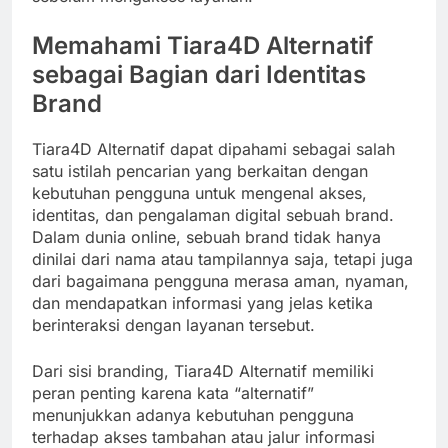
Memahami Tiara4D Alternatif
sebagai Bagian dari Identitas
Brand
Tiara4D Alternatif dapat dipahami sebagai salah
satu istilah pencarian yang berkaitan dengan
kebutuhan pengguna untuk mengenal akses,
identitas, dan pengalaman digital sebuah brand.
Dalam dunia online, sebuah brand tidak hanya
dinilai dari nama atau tampilannya saja, tetapi juga
dari bagaimana pengguna merasa aman, nyaman,
dan mendapatkan informasi yang jelas ketika
berinteraksi dengan layanan tersebut.
Dari sisi branding, Tiara4D Alternatif memiliki
peran penting karena kata “alternatif”
menunjukkan adanya kebutuhan pengguna
terhadap akses tambahan atau jalur informasi