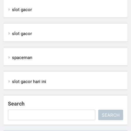
slot gacor
slot gacor
spaceman
slot gacor hari ini
Search
SEARCH