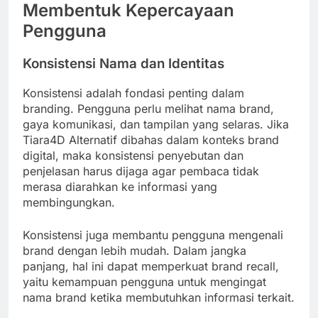
Membentuk Kepercayaan
Pengguna
Konsistensi Nama dan Identitas
Konsistensi adalah fondasi penting dalam
branding. Pengguna perlu melihat nama brand,
gaya komunikasi, dan tampilan yang selaras. Jika
Tiara4D Alternatif dibahas dalam konteks brand
digital, maka konsistensi penyebutan dan
penjelasan harus dijaga agar pembaca tidak
merasa diarahkan ke informasi yang
membingungkan.
Konsistensi juga membantu pengguna mengenali
brand dengan lebih mudah. Dalam jangka
panjang, hal ini dapat memperkuat brand recall,
yaitu kemampuan pengguna untuk mengingat
nama brand ketika membutuhkan informasi terkait.