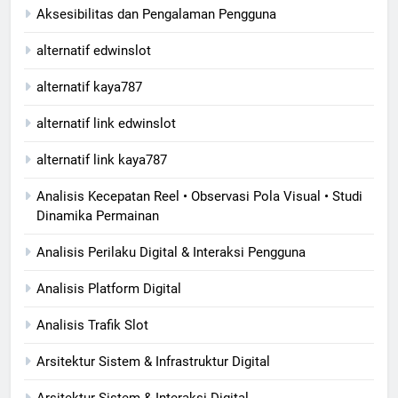
Aksesibilitas dan Pengalaman Pengguna
alternatif edwinslot
alternatif kaya787
alternatif link edwinslot
alternatif link kaya787
Analisis Kecepatan Reel • Observasi Pola Visual • Studi
Dinamika Permainan
Analisis Perilaku Digital & Interaksi Pengguna
Analisis Platform Digital
Analisis Trafik Slot
Arsitektur Sistem & Infrastruktur Digital