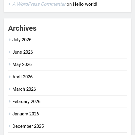
A WordPress Commenter
on
Hello world!
Archives
July 2026
June 2026
May 2026
April 2026
March 2026
February 2026
January 2026
December 2025