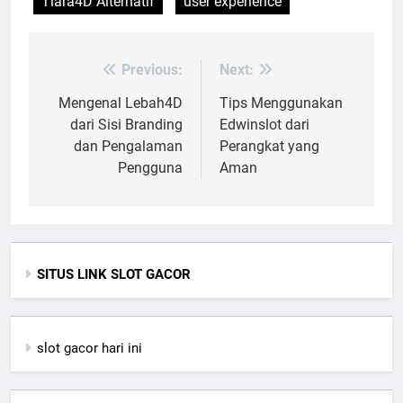
Tiara4D Alternatif
user experience
Previous:
Next:
Post
navigation
Mengenal Lebah4D
Tips Menggunakan
dari Sisi Branding
Edwinslot dari
dan Pengalaman
Perangkat yang
Pengguna
Aman
SITUS LINK SLOT GACOR
slot gacor hari ini