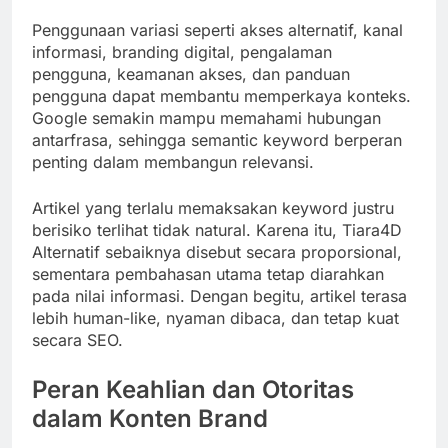
Penggunaan variasi seperti akses alternatif, kanal
informasi, branding digital, pengalaman
pengguna, keamanan akses, dan panduan
pengguna dapat membantu memperkaya konteks.
Google semakin mampu memahami hubungan
antarfrasa, sehingga semantic keyword berperan
penting dalam membangun relevansi.
Artikel yang terlalu memaksakan keyword justru
berisiko terlihat tidak natural. Karena itu, Tiara4D
Alternatif sebaiknya disebut secara proporsional,
sementara pembahasan utama tetap diarahkan
pada nilai informasi. Dengan begitu, artikel terasa
lebih human-like, nyaman dibaca, dan tetap kuat
secara SEO.
Peran Keahlian dan Otoritas
dalam Konten Brand