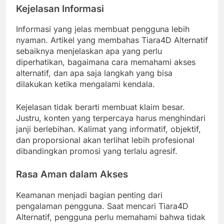
Kejelasan Informasi
Informasi yang jelas membuat pengguna lebih
nyaman. Artikel yang membahas Tiara4D Alternatif
sebaiknya menjelaskan apa yang perlu
diperhatikan, bagaimana cara memahami akses
alternatif, dan apa saja langkah yang bisa
dilakukan ketika mengalami kendala.
Kejelasan tidak berarti membuat klaim besar.
Justru, konten yang terpercaya harus menghindari
janji berlebihan. Kalimat yang informatif, objektif,
dan proporsional akan terlihat lebih profesional
dibandingkan promosi yang terlalu agresif.
Rasa Aman dalam Akses
Keamanan menjadi bagian penting dari
pengalaman pengguna. Saat mencari Tiara4D
Alternatif, pengguna perlu memahami bahwa tidak