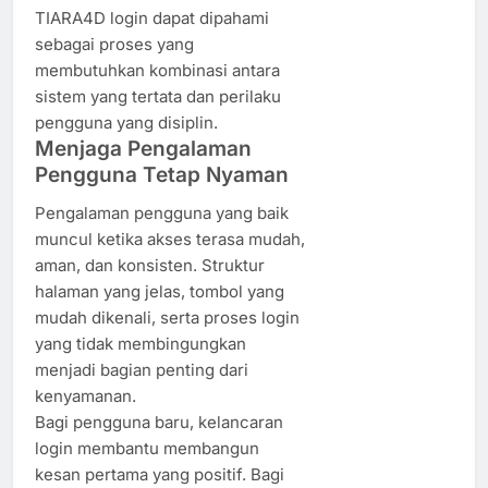
TIARA4D login dapat dipahami
sebagai proses yang
membutuhkan kombinasi antara
sistem yang tertata dan perilaku
pengguna yang disiplin.
Menjaga Pengalaman
Pengguna Tetap Nyaman
Pengalaman pengguna yang baik
muncul ketika akses terasa mudah,
aman, dan konsisten. Struktur
halaman yang jelas, tombol yang
mudah dikenali, serta proses login
yang tidak membingungkan
menjadi bagian penting dari
kenyamanan.
Bagi pengguna baru, kelancaran
login membantu membangun
kesan pertama yang positif. Bagi