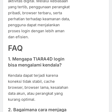
aktivitas digital. Melalui kebiasaan
yang tertib, penggunaan perangkat
pribadi, browser terbaru, serta
perhatian terhadap keamanan data,
pengguna dapat menjalankan
proses login dengan lebih aman
dan efisien.
FAQ
1. Mengapa TIARA4D login
bisa mengalami kendala?
Kendala dapat terjadi karena
koneksi tidak stabil, cache
browser, browser lama, kesalahan
data akun, atau perangkat yang
kurang optimal.
2. Bagaimana cara menjaga