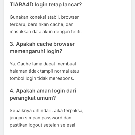
TIARA4D login tetap lancar?
Gunakan koneksi stabil, browser
terbaru, bersihkan cache, dan
masukkan data akun dengan teliti.
3. Apakah cache browser
memengaruhi login?
Ya. Cache lama dapat membuat
halaman tidak tampil normal atau
tombol login tidak merespons.
4. Apakah aman login dari
perangkat umum?
Sebaiknya dihindari. Jika terpaksa,
jangan simpan password dan
pastikan logout setelah selesai.