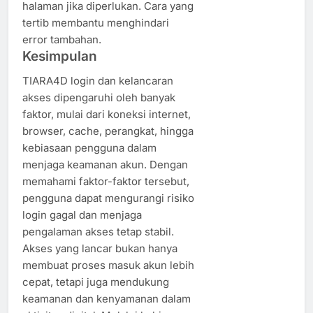
halaman jika diperlukan. Cara yang
tertib membantu menghindari
error tambahan.
Kesimpulan
TIARA4D login dan kelancaran
akses dipengaruhi oleh banyak
faktor, mulai dari koneksi internet,
browser, cache, perangkat, hingga
kebiasaan pengguna dalam
menjaga keamanan akun. Dengan
memahami faktor-faktor tersebut,
pengguna dapat mengurangi risiko
login gagal dan menjaga
pengalaman akses tetap stabil.
Akses yang lancar bukan hanya
membuat proses masuk akun lebih
cepat, tetapi juga mendukung
keamanan dan kenyamanan dalam