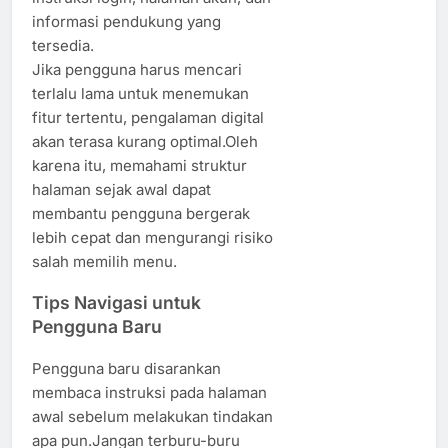
informasi pendukung yang
tersedia.
Jika pengguna harus mencari
terlalu lama untuk menemukan
fitur tertentu, pengalaman digital
akan terasa kurang optimal.Oleh
karena itu, memahami struktur
halaman sejak awal dapat
membantu pengguna bergerak
lebih cepat dan mengurangi risiko
salah memilih menu.
Tips Navigasi untuk
Pengguna Baru
Pengguna baru disarankan
membaca instruksi pada halaman
awal sebelum melakukan tindakan
apa pun.Jangan terburu-buru