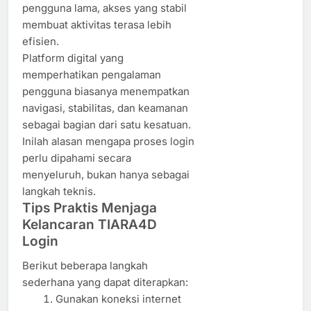
pengguna lama, akses yang stabil
membuat aktivitas terasa lebih
efisien.
Platform digital yang
memperhatikan pengalaman
pengguna biasanya menempatkan
navigasi, stabilitas, dan keamanan
sebagai bagian dari satu kesatuan.
Inilah alasan mengapa proses login
perlu dipahami secara
menyeluruh, bukan hanya sebagai
langkah teknis.
Tips Praktis Menjaga
Kelancaran TIARA4D
Login
Berikut beberapa langkah
sederhana yang dapat diterapkan:
Gunakan koneksi internet