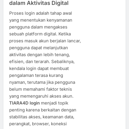
dalam Aktivitas Digital
Proses login adalah tahap awal
yang menentukan kenyamanan
pengguna dalam mengakses
sebuah platform digital. Ketika
proses masuk akun berjalan lancar,
pengguna dapat melanjutkan
aktivitas dengan lebih tenang,
efisien, dan terarah. Sebaliknya,
kendala login dapat membuat
pengalaman terasa kurang
nyaman, terutama jika pengguna
belum memahami faktor teknis
yang memengaruhi akses akun.
TIARA4D login
menjadi topik
penting karena berkaitan dengan
stabilitas akses, keamanan data,
perangkat, browser, koneksi