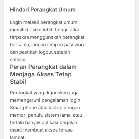
Hindari Perangkat Umum
Login melalui perangkat umum
memiliki risiko lebih tinggi. Jika
terpaksa menggunakan perangkat
bersama, jangan simpan password
dan pastikan logout setelah
selesai.
Peran Perangkat dalam
Menjaga Akses Tetap
Stabil
Perangkat yang digunakan juga
memengaruhi pengalaman login.
Smartphone atau laptop dengan
memori penuh, sistem lama, atau
terlalu banyak aplikasi berjalan
dapat membuat akses terasa
lambat.