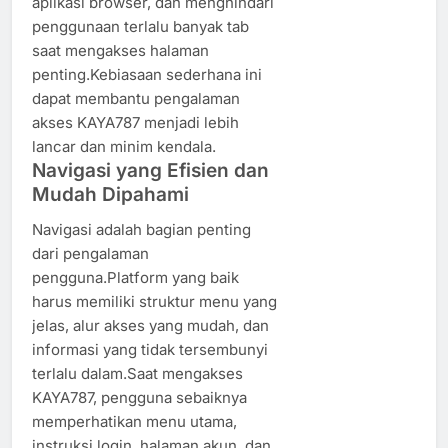
aplikasi browser, dan menghindari
penggunaan terlalu banyak tab
saat mengakses halaman
penting.Kebiasaan sederhana ini
dapat membantu pengalaman
akses KAYA787 menjadi lebih
lancar dan minim kendala.
Navigasi yang Efisien dan
Mudah Dipahami
Navigasi adalah bagian penting
dari pengalaman
pengguna.Platform yang baik
harus memiliki struktur menu yang
jelas, alur akses yang mudah, dan
informasi yang tidak tersembunyi
terlalu dalam.Saat mengakses
KAYA787, pengguna sebaiknya
memperhatikan menu utama,
instruksi login, halaman akun, dan