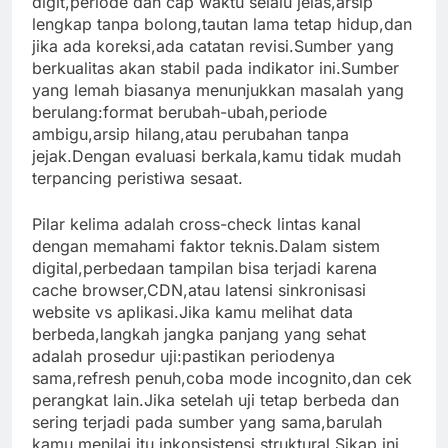
digit,periode dan cap waktu selalu jelas,arsip
lengkap tanpa bolong,tautan lama tetap hidup,dan
jika ada koreksi,ada catatan revisi.Sumber yang
berkualitas akan stabil pada indikator ini.Sumber
yang lemah biasanya menunjukkan masalah yang
berulang:format berubah-ubah,periode
ambigu,arsip hilang,atau perubahan tanpa
jejak.Dengan evaluasi berkala,kamu tidak mudah
terpancing peristiwa sesaat.
Pilar kelima adalah cross-check lintas kanal
dengan memahami faktor teknis.Dalam sistem
digital,perbedaan tampilan bisa terjadi karena
cache browser,CDN,atau latensi sinkronisasi
website vs aplikasi.Jika kamu melihat data
berbeda,langkah jangka panjang yang sehat
adalah prosedur uji:pastikan periodenya
sama,refresh penuh,coba mode incognito,dan cek
perangkat lain.Jika setelah uji tetap berbeda dan
sering terjadi pada sumber yang sama,barulah
kamu menilai itu inkonsistensi struktural.Sikap ini