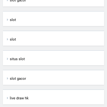
slot gacor
slot
slot
situs slot
slot gacor
live draw hk