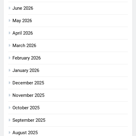
June 2026
May 2026
April 2026
March 2026
February 2026
January 2026
December 2025
November 2025
October 2025
September 2025
August 2025