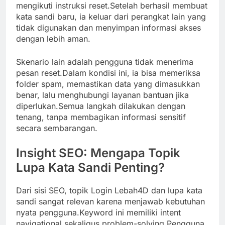
mengikuti instruksi reset.Setelah berhasil membuat
kata sandi baru, ia keluar dari perangkat lain yang
tidak digunakan dan menyimpan informasi akses
dengan lebih aman.
Skenario lain adalah pengguna tidak menerima
pesan reset.Dalam kondisi ini, ia bisa memeriksa
folder spam, memastikan data yang dimasukkan
benar, lalu menghubungi layanan bantuan jika
diperlukan.Semua langkah dilakukan dengan
tenang, tanpa membagikan informasi sensitif
secara sembarangan.
Insight SEO: Mengapa Topik
Lupa Kata Sandi Penting?
Dari sisi SEO, topik Login Lebah4D dan lupa kata
sandi sangat relevan karena menjawab kebutuhan
nyata pengguna.Keyword ini memiliki intent
navigational sekaligus problem-solving.Pengguna