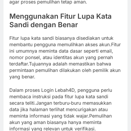
agar proses pemulihan tetap aman.
Menggunakan Fitur Lupa Kata
Sandi dengan Benar
Fitur lupa kata sandi biasanya disediakan untuk
membantu pengguna memulihkan akses akun.Fitur
ini umumnya meminta data dasar seperti email,
nomor ponsel, atau identitas akun yang pernah
terdaftar.Tujuannya adalah memastikan bahwa
permintaan pemulihan dilakukan oleh pemilik akun
yang benar.
Dalam proses Login Lebah4D, pengguna perlu
membaca instruksi pada fitur lupa kata sandi
secara teliti.Jangan terburu-buru memasukkan
data jika halaman terlihat mencurigakan atau
meminta informasi yang tidak wajar.Pemulihan
akun yang aman biasanya hanya meminta
informasi yang relevan untuk verifikasi.