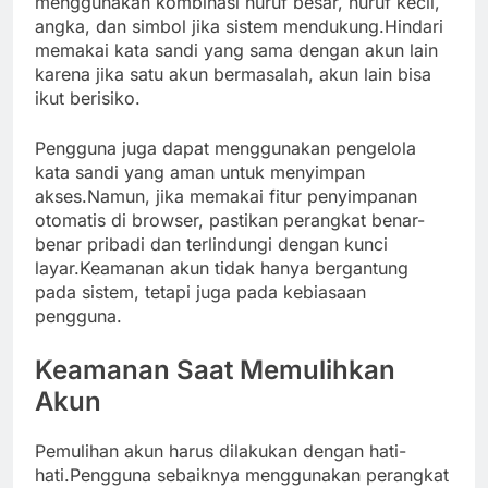
menggunakan kombinasi huruf besar, huruf kecil,
angka, dan simbol jika sistem mendukung.Hindari
memakai kata sandi yang sama dengan akun lain
karena jika satu akun bermasalah, akun lain bisa
ikut berisiko.
Pengguna juga dapat menggunakan pengelola
kata sandi yang aman untuk menyimpan
akses.Namun, jika memakai fitur penyimpanan
otomatis di browser, pastikan perangkat benar-
benar pribadi dan terlindungi dengan kunci
layar.Keamanan akun tidak hanya bergantung
pada sistem, tetapi juga pada kebiasaan
pengguna.
Keamanan Saat Memulihkan
Akun
Pemulihan akun harus dilakukan dengan hati-
hati.Pengguna sebaiknya menggunakan perangkat