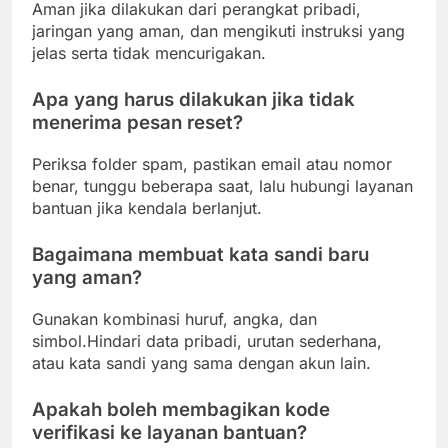
Aman jika dilakukan dari perangkat pribadi,
jaringan yang aman, dan mengikuti instruksi yang
jelas serta tidak mencurigakan.
Apa yang harus dilakukan jika tidak
menerima pesan reset?
Periksa folder spam, pastikan email atau nomor
benar, tunggu beberapa saat, lalu hubungi layanan
bantuan jika kendala berlanjut.
Bagaimana membuat kata sandi baru
yang aman?
Gunakan kombinasi huruf, angka, dan
simbol.Hindari data pribadi, urutan sederhana,
atau kata sandi yang sama dengan akun lain.
Apakah boleh membagikan kode
verifikasi ke layanan bantuan?