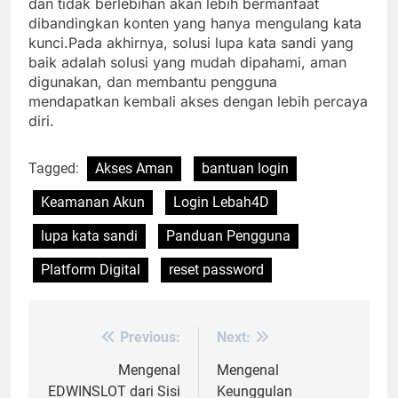
dan tidak berlebihan akan lebih bermanfaat
dibandingkan konten yang hanya mengulang kata
kunci.Pada akhirnya, solusi lupa kata sandi yang
baik adalah solusi yang mudah dipahami, aman
digunakan, dan membantu pengguna
mendapatkan kembali akses dengan lebih percaya
diri.
Tagged:
Akses Aman
bantuan login
Keamanan Akun
Login Lebah4D
lupa kata sandi
Panduan Pengguna
Platform Digital
reset password
Previous:
Next:
Post
navigation
Mengenal
Mengenal
EDWINSLOT dari Sisi
Keunggulan