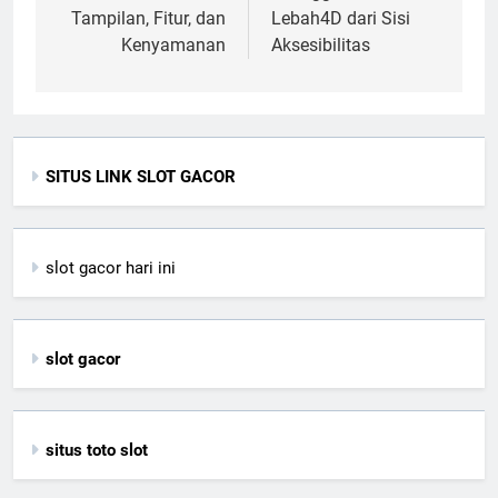
Tampilan, Fitur, dan
Lebah4D dari Sisi
Kenyamanan
Aksesibilitas
SITUS LINK SLOT GACOR
slot gacor hari ini
slot gacor
situs toto slot