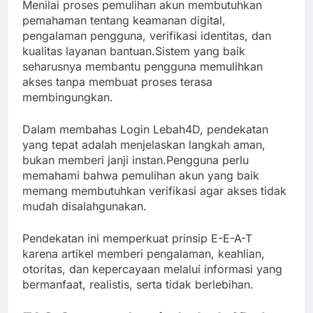
Menilai proses pemulihan akun membutuhkan
pemahaman tentang keamanan digital,
pengalaman pengguna, verifikasi identitas, dan
kualitas layanan bantuan.Sistem yang baik
seharusnya membantu pengguna memulihkan
akses tanpa membuat proses terasa
membingungkan.
Dalam membahas Login Lebah4D, pendekatan
yang tepat adalah menjelaskan langkah aman,
bukan memberi janji instan.Pengguna perlu
memahami bahwa pemulihan akun yang baik
memang membutuhkan verifikasi agar akses tidak
mudah disalahgunakan.
Pendekatan ini memperkuat prinsip E-E-A-T
karena artikel memberi pengalaman, keahlian,
otoritas, dan kepercayaan melalui informasi yang
bermanfaat, realistis, serta tidak berlebihan.