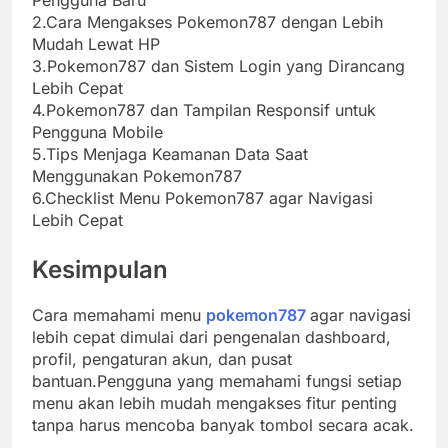
Pengguna Baru
2.Cara Mengakses Pokemon787 dengan Lebih
Mudah Lewat HP
3.Pokemon787 dan Sistem Login yang Dirancang
Lebih Cepat
4.Pokemon787 dan Tampilan Responsif untuk
Pengguna Mobile
5.Tips Menjaga Keamanan Data Saat
Menggunakan Pokemon787
6.Checklist Menu Pokemon787 agar Navigasi
Lebih Cepat
Kesimpulan
Cara memahami menu
pokemon787
agar navigasi
lebih cepat dimulai dari pengenalan dashboard,
profil, pengaturan akun, dan pusat
bantuan.Pengguna yang memahami fungsi setiap
menu akan lebih mudah mengakses fitur penting
tanpa harus mencoba banyak tombol secara acak.