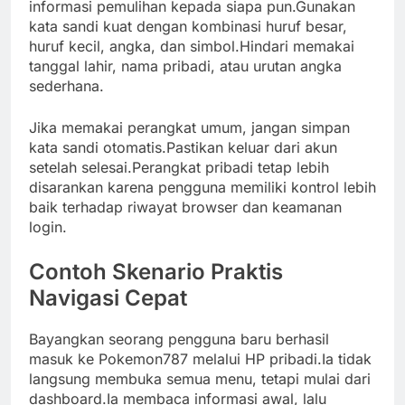
informasi pemulihan kepada siapa pun.Gunakan
kata sandi kuat dengan kombinasi huruf besar,
huruf kecil, angka, dan simbol.Hindari memakai
tanggal lahir, nama pribadi, atau urutan angka
sederhana.
Jika memakai perangkat umum, jangan simpan
kata sandi otomatis.Pastikan keluar dari akun
setelah selesai.Perangkat pribadi tetap lebih
disarankan karena pengguna memiliki kontrol lebih
baik terhadap riwayat browser dan keamanan
login.
Contoh Skenario Praktis
Navigasi Cepat
Bayangkan seorang pengguna baru berhasil
masuk ke Pokemon787 melalui HP pribadi.Ia tidak
langsung membuka semua menu, tetapi mulai dari
dashboard.Ia membaca informasi awal, lalu