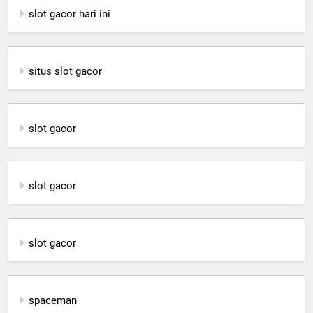
slot gacor hari ini
situs slot gacor
slot gacor
slot gacor
slot gacor
spaceman