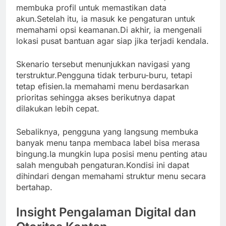
membuka profil untuk memastikan data
akun.Setelah itu, ia masuk ke pengaturan untuk
memahami opsi keamanan.Di akhir, ia mengenali
lokasi pusat bantuan agar siap jika terjadi kendala.
Skenario tersebut menunjukkan navigasi yang
terstruktur.Pengguna tidak terburu-buru, tetapi
tetap efisien.Ia memahami menu berdasarkan
prioritas sehingga akses berikutnya dapat
dilakukan lebih cepat.
Sebaliknya, pengguna yang langsung membuka
banyak menu tanpa membaca label bisa merasa
bingung.Ia mungkin lupa posisi menu penting atau
salah mengubah pengaturan.Kondisi ini dapat
dihindari dengan memahami struktur menu secara
bertahap.
Insight Pengalaman Digital dan