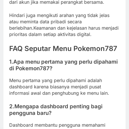
dari akun jika memakai perangkat bersama.
Hindari juga mengikuti arahan yang tidak jelas
atau meminta data pribadi secara
berlebihan.Keamanan dan kejelasan harus menjadi
prioritas dalam setiap aktivitas digital.
FAQ Seputar Menu Pokemon787
1.Apa menu pertama yang perlu dipahami
di Pokemon787?
Menu pertama yang perlu dipahami adalah
dashboard karena biasanya menjadi pusat
informasi awal dan penghubung ke menu lain.
2.Mengapa dashboard penting bagi
pengguna baru?
Dashboard membantu pengguna memahami