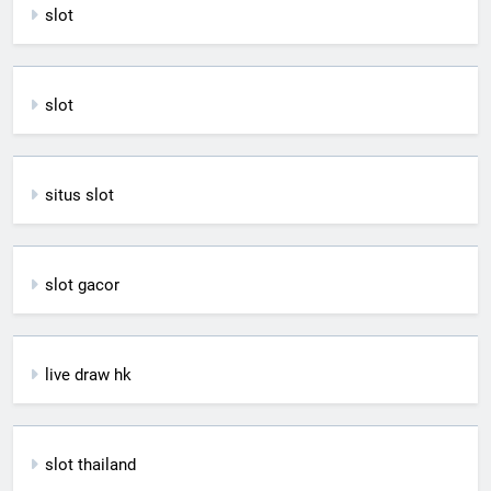
slot
slot
situs slot
slot gacor
live draw hk
slot thailand