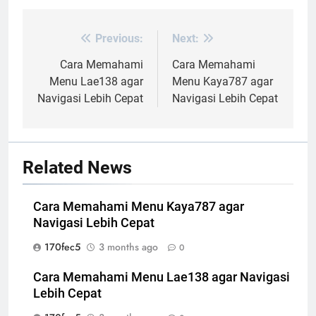
Previous:
Next:
Post
navigation
Cara Memahami
Cara Memahami
Menu Lae138 agar
Menu Kaya787 agar
Navigasi Lebih Cepat
Navigasi Lebih Cepat
Related News
Cara Memahami Menu Kaya787 agar
Navigasi Lebih Cepat
170fec5
3 months ago
0
Cara Memahami Menu Lae138 agar Navigasi
Lebih Cepat