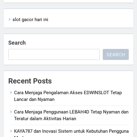
slot gacor hari ini
Search
SEARCH
Recent Posts
Cara Menjaga Pengalaman Akses EDWINSLOT Tetap
Lancar dan Nyaman
Cara Menjaga Penggunaan LEBAH4D Tetap Nyaman dan
Teratur dalam Aktivitas Harian
KAYA787 dan Inovasi Sistem untuk Kebutuhan Pengguna