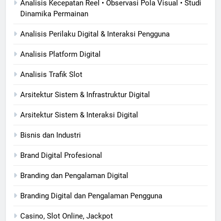
Analisis Kecepatan Reel • Observasi Pola Visual • Studi
Dinamika Permainan
Analisis Perilaku Digital & Interaksi Pengguna
Analisis Platform Digital
Analisis Trafik Slot
Arsitektur Sistem & Infrastruktur Digital
Arsitektur Sistem & Interaksi Digital
Bisnis dan Industri
Brand Digital Profesional
Branding dan Pengalaman Digital
Branding Digital dan Pengalaman Pengguna
Casino, Slot Online, Jackpot