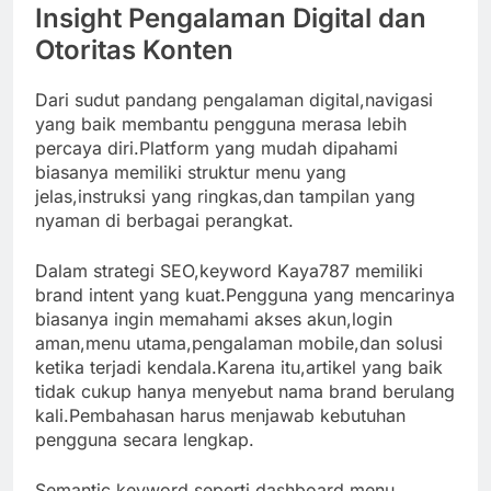
Insight Pengalaman Digital dan
Otoritas Konten
Dari sudut pandang pengalaman digital,navigasi
yang baik membantu pengguna merasa lebih
percaya diri.Platform yang mudah dipahami
biasanya memiliki struktur menu yang
jelas,instruksi yang ringkas,dan tampilan yang
nyaman di berbagai perangkat.
Dalam strategi SEO,keyword Kaya787 memiliki
brand intent yang kuat.Pengguna yang mencarinya
biasanya ingin memahami akses akun,login
aman,menu utama,pengalaman mobile,dan solusi
ketika terjadi kendala.Karena itu,artikel yang baik
tidak cukup hanya menyebut nama brand berulang
kali.Pembahasan harus menjawab kebutuhan
pengguna secara lengkap.
Semantic keyword seperti dashboard,menu