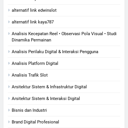
alternatif link edwinslot
alternatif link kaya787
Analisis Kecepatan Reel • Observasi Pola Visual • Studi
Dinamika Permainan
Analisis Perilaku Digital & Interaksi Pengguna
Analisis Platform Digital
Analisis Trafik Slot
Arsitektur Sistem & Infrastruktur Digital
Arsitektur Sistem & Interaksi Digital
Bisnis dan Industri
Brand Digital Profesional