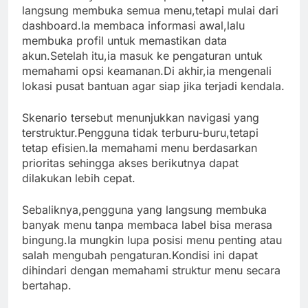
langsung membuka semua menu,tetapi mulai dari
dashboard.Ia membaca informasi awal,lalu
membuka profil untuk memastikan data
akun.Setelah itu,ia masuk ke pengaturan untuk
memahami opsi keamanan.Di akhir,ia mengenali
lokasi pusat bantuan agar siap jika terjadi kendala.
Skenario tersebut menunjukkan navigasi yang
terstruktur.Pengguna tidak terburu-buru,tetapi
tetap efisien.Ia memahami menu berdasarkan
prioritas sehingga akses berikutnya dapat
dilakukan lebih cepat.
Sebaliknya,pengguna yang langsung membuka
banyak menu tanpa membaca label bisa merasa
bingung.Ia mungkin lupa posisi menu penting atau
salah mengubah pengaturan.Kondisi ini dapat
dihindari dengan memahami struktur menu secara
bertahap.