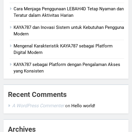
Cara Menjaga Penggunaan LEBAH4D Tetap Nyaman dan
Teratur dalam Aktivitas Harian
KAYA787 dan Inovasi Sistem untuk Kebutuhan Pengguna
Modern
Mengenal Karakteristik KAYA787 sebagai Platform
Digital Modern
KAYA787 sebagai Platform dengan Pengalaman Akses
yang Konsisten
Recent Comments
A WordPress Commenter
on
Hello world!
Archives