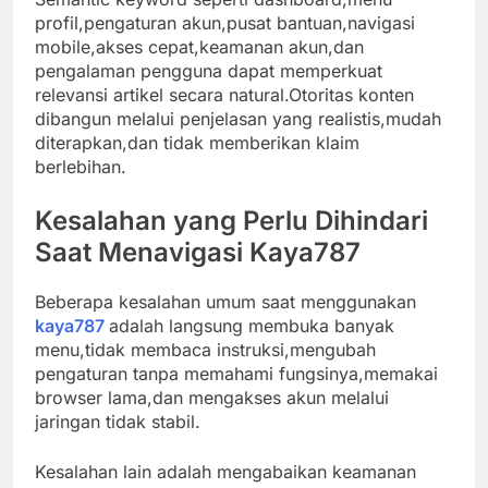
profil,pengaturan akun,pusat bantuan,navigasi
mobile,akses cepat,keamanan akun,dan
pengalaman pengguna dapat memperkuat
relevansi artikel secara natural.Otoritas konten
dibangun melalui penjelasan yang realistis,mudah
diterapkan,dan tidak memberikan klaim
berlebihan.
Kesalahan yang Perlu Dihindari
Saat Menavigasi Kaya787
Beberapa kesalahan umum saat menggunakan
kaya787
adalah langsung membuka banyak
menu,tidak membaca instruksi,mengubah
pengaturan tanpa memahami fungsinya,memakai
browser lama,dan mengakses akun melalui
jaringan tidak stabil.
Kesalahan lain adalah mengabaikan keamanan