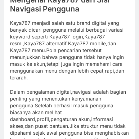
Navigasi Pengguna
Kaya787 menjadi salah satu brand digital yang
banyak dicari pengguna melalui berbagai variasi
keyword seperti Kaya787 login,Kaya787
resmi,Kaya787 alternatif,Kaya787 mobile,dan
Kaya787 menu.Pola pencarian tersebut
menunjukkan bahwa pengguna tidak hanya ingin
masuk ke akun,tetapi juga ingin memahami cara
menggunakan menu dengan lebih cepat,rapi,dan
terarah.
Dalam pengalaman digital,navigasi adalah bagian
penting yang menentukan kenyamanan
pengguna.Setelah berhasil masuk,pengguna
biasanya akan melihat
dashboard,profil,pengaturan akun,informasi
akses,dan pusat bantuan.Jika struktur menu tidak
dipahami sejak awal,pengguna bisa menghabiskan