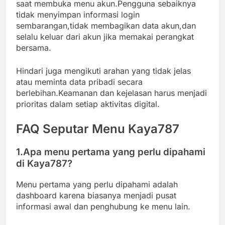
saat membuka menu akun.Pengguna sebaiknya
tidak menyimpan informasi login
sembarangan,tidak membagikan data akun,dan
selalu keluar dari akun jika memakai perangkat
bersama.
Hindari juga mengikuti arahan yang tidak jelas
atau meminta data pribadi secara
berlebihan.Keamanan dan kejelasan harus menjadi
prioritas dalam setiap aktivitas digital.
FAQ Seputar Menu Kaya787
1.Apa menu pertama yang perlu dipahami
di Kaya787?
Menu pertama yang perlu dipahami adalah
dashboard karena biasanya menjadi pusat
informasi awal dan penghubung ke menu lain.