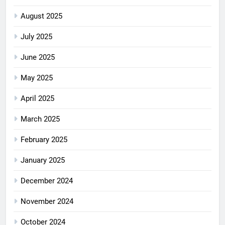
August 2025
July 2025
June 2025
May 2025
April 2025
March 2025
February 2025
January 2025
December 2024
November 2024
October 2024