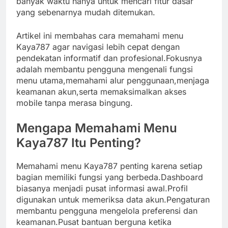
banyak waktu hanya untuk mencari fitur dasar
yang sebenarnya mudah ditemukan.
Artikel ini membahas cara memahami menu
Kaya787 agar navigasi lebih cepat dengan
pendekatan informatif dan profesional.Fokusnya
adalah membantu pengguna mengenali fungsi
menu utama,memahami alur penggunaan,menjaga
keamanan akun,serta memaksimalkan akses
mobile tanpa merasa bingung.
Mengapa Memahami Menu
Kaya787 Itu Penting?
Memahami menu Kaya787 penting karena setiap
bagian memiliki fungsi yang berbeda.Dashboard
biasanya menjadi pusat informasi awal.Profil
digunakan untuk memeriksa data akun.Pengaturan
membantu pengguna mengelola preferensi dan
keamanan.Pusat bantuan berguna ketika