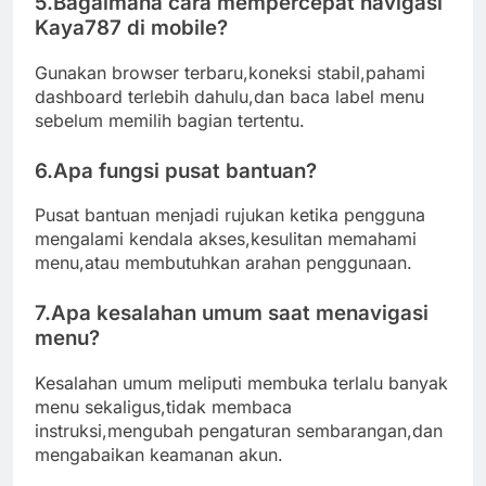
5.Bagaimana cara mempercepat navigasi
Kaya787 di mobile?
Gunakan browser terbaru,koneksi stabil,pahami
dashboard terlebih dahulu,dan baca label menu
sebelum memilih bagian tertentu.
6.Apa fungsi pusat bantuan?
Pusat bantuan menjadi rujukan ketika pengguna
mengalami kendala akses,kesulitan memahami
menu,atau membutuhkan arahan penggunaan.
7.Apa kesalahan umum saat menavigasi
menu?
Kesalahan umum meliputi membuka terlalu banyak
menu sekaligus,tidak membaca
instruksi,mengubah pengaturan sembarangan,dan
mengabaikan keamanan akun.