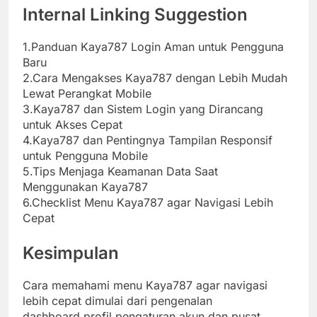
Internal Linking Suggestion
1.Panduan Kaya787 Login Aman untuk Pengguna
Baru
2.Cara Mengakses Kaya787 dengan Lebih Mudah
Lewat Perangkat Mobile
3.Kaya787 dan Sistem Login yang Dirancang
untuk Akses Cepat
4.Kaya787 dan Pentingnya Tampilan Responsif
untuk Pengguna Mobile
5.Tips Menjaga Keamanan Data Saat
Menggunakan Kaya787
6.Checklist Menu Kaya787 agar Navigasi Lebih
Cepat
Kesimpulan
Cara memahami menu Kaya787 agar navigasi
lebih cepat dimulai dari pengenalan
dashboard,profil,pengaturan akun,dan pusat