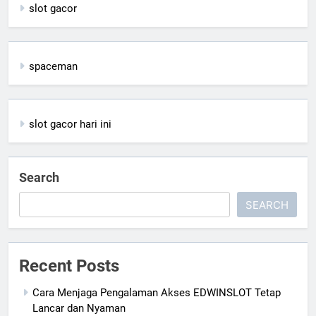
slot gacor
spaceman
slot gacor hari ini
Search
SEARCH
Recent Posts
Cara Menjaga Pengalaman Akses EDWINSLOT Tetap
Lancar dan Nyaman