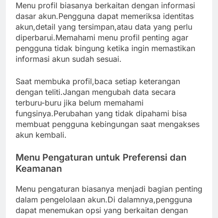
Menu profil biasanya berkaitan dengan informasi
dasar akun.Pengguna dapat memeriksa identitas
akun,detail yang tersimpan,atau data yang perlu
diperbarui.Memahami menu profil penting agar
pengguna tidak bingung ketika ingin memastikan
informasi akun sudah sesuai.
Saat membuka profil,baca setiap keterangan
dengan teliti.Jangan mengubah data secara
terburu-buru jika belum memahami
fungsinya.Perubahan yang tidak dipahami bisa
membuat pengguna kebingungan saat mengakses
akun kembali.
Menu Pengaturan untuk Preferensi dan
Keamanan
Menu pengaturan biasanya menjadi bagian penting
dalam pengelolaan akun.Di dalamnya,pengguna
dapat menemukan opsi yang berkaitan dengan