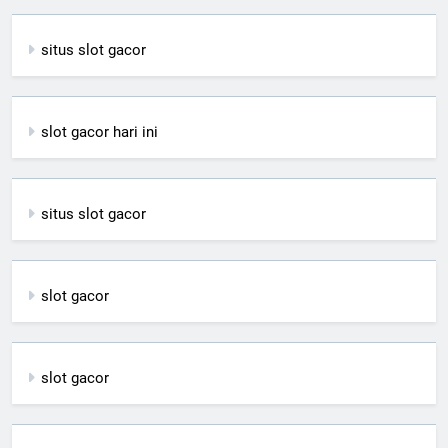
situs slot gacor
slot gacor hari ini
situs slot gacor
slot gacor
slot gacor