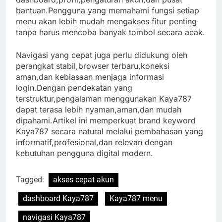
bantuan.Pengguna yang memahami fungsi setiap
menu akan lebih mudah mengakses fitur penting
tanpa harus mencoba banyak tombol secara acak.
Navigasi yang cepat juga perlu didukung oleh
perangkat stabil,browser terbaru,koneksi
aman,dan kebiasaan menjaga informasi
login.Dengan pendekatan yang
terstruktur,pengalaman menggunakan Kaya787
dapat terasa lebih nyaman,aman,dan mudah
dipahami.Artikel ini memperkuat brand keyword
Kaya787 secara natural melalui pembahasan yang
informatif,profesional,dan relevan dengan
kebutuhan pengguna digital modern.
Tagged:
akses cepat akun
dashboard Kaya787
Kaya787 menu
navigasi Kaya787