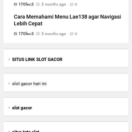
170fec5
3 months ago
0
Cara Memahami Menu Lae138 agar Navigasi
Lebih Cepat
170fec5
3 months ago
0
SITUS LINK SLOT GACOR
slot gacor hari ini
slot gacor
situs toto slot