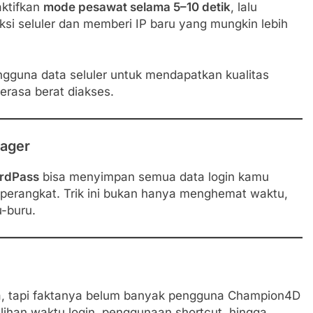
aktifkan
mode pesawat selama 5–10 detik
, lalu
si seluler dan memberi IP baru yang mungkin lebih
gguna data seluler untuk mendapatkan kualitas
terasa berat diakses.
nager
rdPass
bisa menyimpan semua data login kamu
 perangkat. Trik ini bukan hanya menghemat waktu,
u-buru.
ana, tapi faktanya belum banyak pengguna Champion4D
ihan waktu login, penggunaan shortcut, hingga