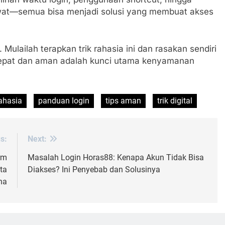
wat—semua bisa menjadi solusi yang membuat akses
ulailah terapkan trik rahasia ini dan rasakan sendiri
 cepat dan aman adalah kunci utama kenyamanan
rahasia
panduan login
tips aman
trik digital
s:
Next:
rm
Masalah Login Horas88: Kenapa Akun Tidak Bisa
ta
Diakses? Ini Penyebab dan Solusinya
na