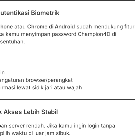
tentikasi Biometrik
iPhone
atau
Chrome di Android
sudah mendukung fitur
ika kamu menyimpan password Champion4D di
 sentuhan.
in
i pengaturan browser/perangkat
rmasi lewat sidik jari atau wajah
 Akses Lebih Stabil
n server rendah. Jika kamu ingin login tanpa
ilih waktu di luar jam sibuk.