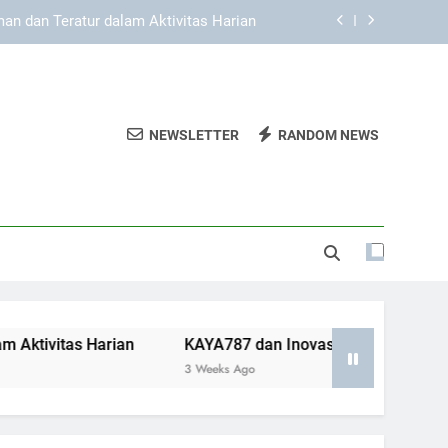
 dan Teratur dalam Aktivitas Harian
tem untuk Kebutuhan Pengguna Modern
YA787 sebagai Platform Digital Modern
NEWSLETTER
RANDOM NEWS
 EDWINSLOT Tetap Lancar dan Nyaman
 dan Teratur dalam Aktivitas Harian
. Jual Beli Mobil Dengan Mudah Dan Aman.
tem untuk Kebutuhan Pengguna Modern
YA787 sebagai Platform Digital Modern
Harian
KAYA787 dan Inovasi Sistem untuk Kebutuhan 
3 Weeks Ago