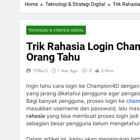
Home
Teknologi & Strategi Digital
Trik Rahas
TEKNOLOGI & STRATEGI DIGITAL
Trik Rahasia Login Ch
Orang Tahu
0
170fec5
1 Year Ago
6 Mins
Ingin tahu cara login ke Champion4D dengan 
yang jarang diketahui pengguna agar pengala
Bagi banyak pengguna, proses login ke
cham
masukkan username dan password, lalu masu
rahasia
yang bisa membuat proses login jadi
sebagian besar pengguna belum mengetahui c
Dalam artikel ini, kamu akan menemukan beb