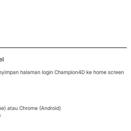
el
enyimpan halaman login Champion4D ke home screen
ne) atau Chrome (Android)
a