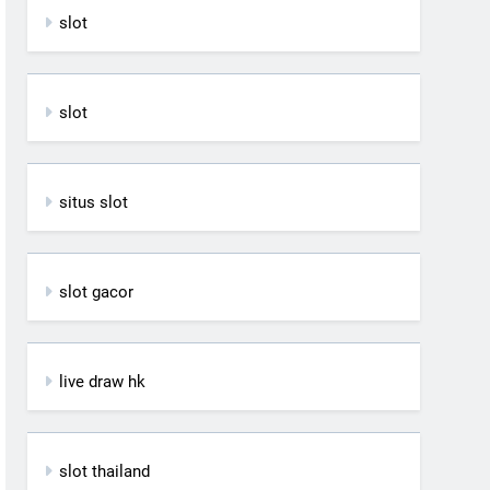
slot
slot
situs slot
slot gacor
live draw hk
slot thailand