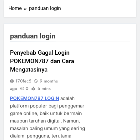
Home
panduan login
panduan login
Penyebab Gagal Login
POKEMON787 dan Cara
Mengatasinya
170fec5
9 months
ago
0
6 mins
POKEMON787 LOGIN
adalah
platform populer bagi penggemar
game online, baik untuk bermain
maupun taruhan digital. Namun,
masalah paling umum yang sering
dialami pengguna, terutama