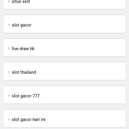
situs slot
slot gacor
live draw hk
slot thailand
slot gacor 777
slot gacor hari ini