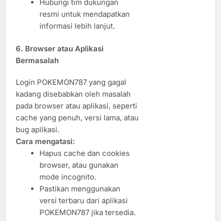
Hubungi tim dukungan
resmi untuk mendapatkan
informasi lebih lanjut.
6. Browser atau Aplikasi
Bermasalah
Login POKEMON787 yang gagal
kadang disebabkan oleh masalah
pada browser atau aplikasi, seperti
cache yang penuh, versi lama, atau
bug aplikasi.
Cara mengatasi:
Hapus cache dan cookies
browser, atau gunakan
mode incognito.
Pastikan menggunakan
versi terbaru dari aplikasi
POKEMON787 jika tersedia.