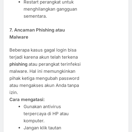
Restart perangkat untuk
menghilangkan gangguan
sementara.
7. Ancaman Phishing atau
Malware
Beberapa kasus gagal login bisa
terjadi karena akun telah terkena
phishing
atau perangkat terinfeksi
malware. Hal ini memungkinkan
pihak ketiga mengubah password
atau mengakses akun Anda tanpa
izin.
Cara mengatasi:
Gunakan antivirus
terpercaya di HP atau
komputer.
Jangan klik tautan