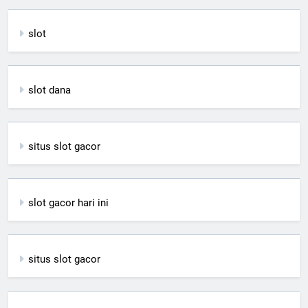
slot
slot dana
situs slot gacor
slot gacor hari ini
situs slot gacor