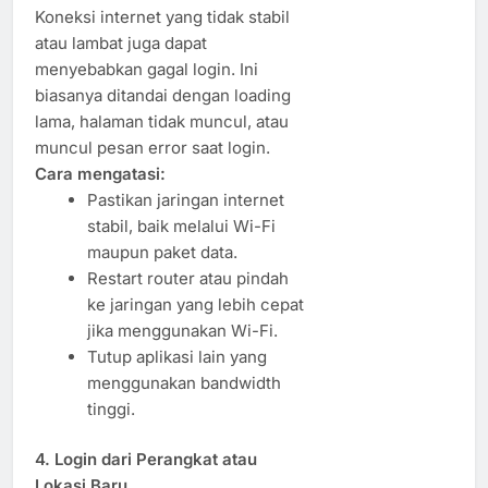
Koneksi internet yang tidak stabil
atau lambat juga dapat
menyebabkan gagal login. Ini
biasanya ditandai dengan loading
lama, halaman tidak muncul, atau
muncul pesan error saat login.
Cara mengatasi:
Pastikan jaringan internet
stabil, baik melalui Wi-Fi
maupun paket data.
Restart router atau pindah
ke jaringan yang lebih cepat
jika menggunakan Wi-Fi.
Tutup aplikasi lain yang
menggunakan bandwidth
tinggi.
4. Login dari Perangkat atau
Lokasi Baru