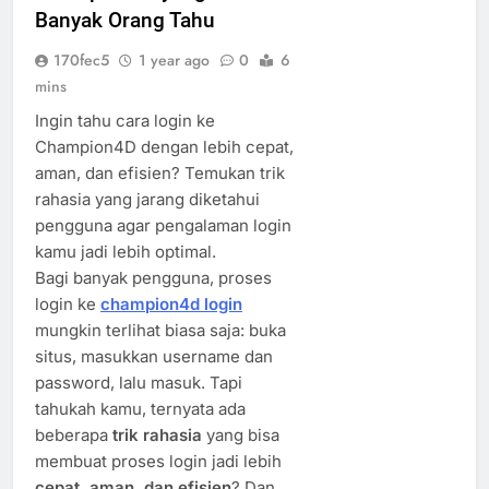
Banyak Orang Tahu
170fec5
1 year ago
0
6
mins
Ingin tahu cara login ke
Champion4D dengan lebih cepat,
aman, dan efisien? Temukan trik
rahasia yang jarang diketahui
pengguna agar pengalaman login
kamu jadi lebih optimal.
Bagi banyak pengguna, proses
login ke
champion4d login
mungkin terlihat biasa saja: buka
situs, masukkan username dan
password, lalu masuk. Tapi
tahukah kamu, ternyata ada
beberapa
trik rahasia
yang bisa
membuat proses login jadi lebih
cepat, aman, dan efisien
? Dan