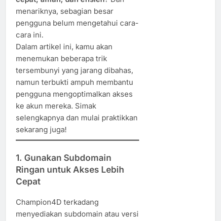
menariknya, sebagian besar
pengguna belum mengetahui cara-
cara ini.
Dalam artikel ini, kamu akan
menemukan beberapa trik
tersembunyi yang jarang dibahas,
namun terbukti ampuh membantu
pengguna mengoptimalkan akses
ke akun mereka. Simak
selengkapnya dan mulai praktikkan
sekarang juga!
1.
Gunakan Subdomain
Ringan untuk Akses Lebih
Cepat
Champion4D terkadang
menyediakan subdomain atau versi