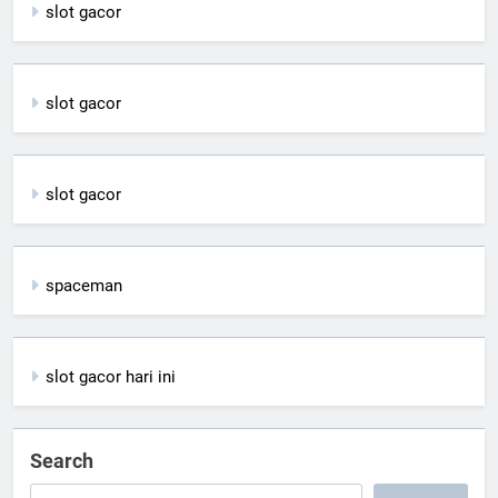
slot gacor
slot gacor
slot gacor
spaceman
slot gacor hari ini
Search