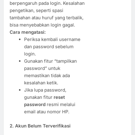
berpengaruh pada login. Kesalahan
pengetikan, seperti spasi
tambahan atau huruf yang terbalik,
bisa menyebabkan login gagal.
Cara mengatasi:
Periksa kembali username
dan password sebelum
login.
Gunakan fitur “tampilkan
password” untuk
memastikan tidak ada
kesalahan ketik.
Jika lupa password,
gunakan fitur
reset
password
resmi melalui
email atau nomor HP.
2. Akun Belum Terverifikasi