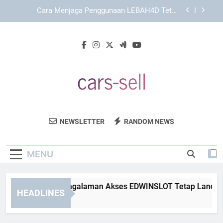
Skip
KAYA787 dan Inovasi Sistem untuk Kebutuhan
to
Pengguna Modern
content
Mengenal Karakteristik KAYA787 sebagai
Platform Digital Modern
Cara Menjaga Pengalaman Akses EDWINSLOT
Tetap Lancar dan Nyaman
Cara Menjaga Penggunaan LEBAH4D Tetap
Nyaman dan Teratur dalam Aktivitas Harian
KAYA787 dan Inovasi Sistem untuk Kebutuhan
Pengguna Modern
Cars Sell
Dapatkan Mobil Bekas Berkualitas Dengan
Mengenal Karakteristik KAYA787 sebagai
NEWSLETTER
RANDOM NEWS
Platform Digital Modern
Harga Terjangkau Di Cars Sell. Jual Beli
Mobil Dengan Mudah Dan Aman.
MENU
ra Menjaga Pengalaman Akses EDWINSLOT Tetap Lancar da
HEADLINES
Weeks Ago