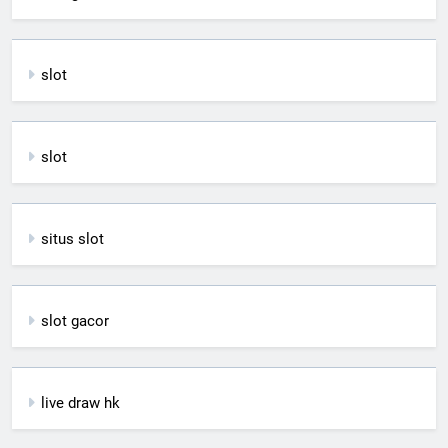
slot
slot
situs slot
slot gacor
live draw hk