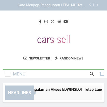
Skip
KAYA787 dan Inovasi Sistem untuk Kebutuhan
to
Pengguna Modern
content
Mengenal Karakteristik KAYA787 sebagai
Platform Digital Modern
Cara Menjaga Pengalaman Akses EDWINSLOT
Tetap Lancar dan Nyaman
Cara Menjaga Penggunaan LEBAH4D Tetap
Nyaman dan Teratur dalam Aktivitas Harian
KAYA787 dan Inovasi Sistem untuk Kebutuhan
Pengguna Modern
Cars Sell
Dapatkan Mobil Bekas Berkualitas Dengan
Mengenal Karakteristik KAYA787 sebagai
NEWSLETTER
RANDOM NEWS
Platform Digital Modern
Harga Terjangkau Di Cars Sell. Jual Beli
Mobil Dengan Mudah Dan Aman.
MENU
ra Menjaga Pengalaman Akses EDWINSLOT Tetap Lancar da
HEADLINES
Weeks Ago