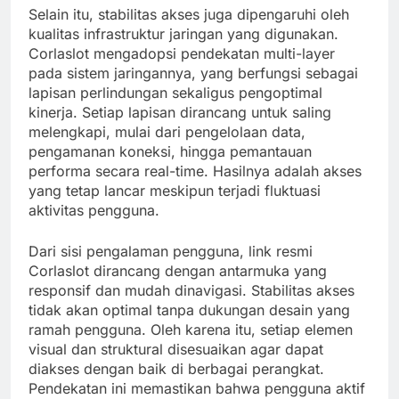
Selain itu, stabilitas akses juga dipengaruhi oleh
kualitas infrastruktur jaringan yang digunakan.
Corlaslot mengadopsi pendekatan multi-layer
pada sistem jaringannya, yang berfungsi sebagai
lapisan perlindungan sekaligus pengoptimal
kinerja. Setiap lapisan dirancang untuk saling
melengkapi, mulai dari pengelolaan data,
pengamanan koneksi, hingga pemantauan
performa secara real-time. Hasilnya adalah akses
yang tetap lancar meskipun terjadi fluktuasi
aktivitas pengguna.
Dari sisi pengalaman pengguna, link resmi
Corlaslot dirancang dengan antarmuka yang
responsif dan mudah dinavigasi. Stabilitas akses
tidak akan optimal tanpa dukungan desain yang
ramah pengguna. Oleh karena itu, setiap elemen
visual dan struktural disesuaikan agar dapat
diakses dengan baik di berbagai perangkat.
Pendekatan ini memastikan bahwa pengguna aktif