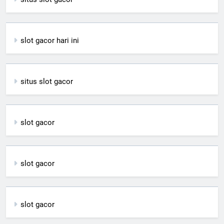
slot gacor hari ini
situs slot gacor
slot gacor
slot gacor
slot gacor