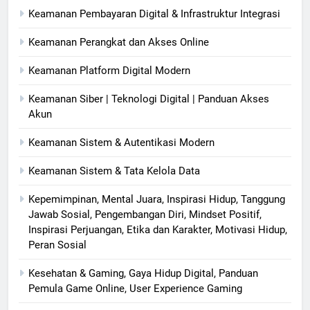
Keamanan Pembayaran Digital & Infrastruktur Integrasi
Keamanan Perangkat dan Akses Online
Keamanan Platform Digital Modern
Keamanan Siber | Teknologi Digital | Panduan Akses
Akun
Keamanan Sistem & Autentikasi Modern
Keamanan Sistem & Tata Kelola Data
Kepemimpinan, Mental Juara, Inspirasi Hidup, Tanggung
Jawab Sosial, Pengembangan Diri, Mindset Positif,
Inspirasi Perjuangan, Etika dan Karakter, Motivasi Hidup,
Peran Sosial
Kesehatan & Gaming, Gaya Hidup Digital, Panduan
Pemula Game Online, User Experience Gaming