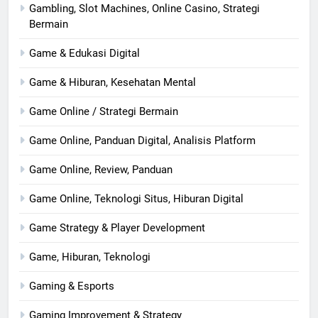
Gambling, Slot Machines, Online Casino, Strategi
Bermain
Game & Edukasi Digital
Game & Hiburan, Kesehatan Mental
Game Online / Strategi Bermain
Game Online, Panduan Digital, Analisis Platform
Game Online, Review, Panduan
Game Online, Teknologi Situs, Hiburan Digital
Game Strategy & Player Development
Game, Hiburan, Teknologi
Gaming & Esports
Gaming Improvement & Strategy