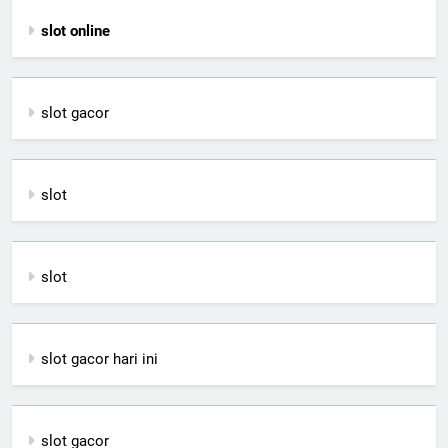
slot online
slot gacor
slot
slot
slot gacor hari ini
slot gacor