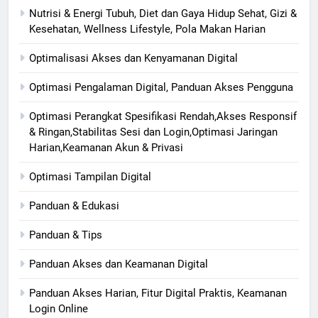
Nutrisi & Energi Tubuh, Diet dan Gaya Hidup Sehat, Gizi &
Kesehatan, Wellness Lifestyle, Pola Makan Harian
Optimalisasi Akses dan Kenyamanan Digital
Optimasi Pengalaman Digital, Panduan Akses Pengguna
Optimasi Perangkat Spesifikasi Rendah,Akses Responsif
& Ringan,Stabilitas Sesi dan Login,Optimasi Jaringan
Harian,Keamanan Akun & Privasi
Optimasi Tampilan Digital
Panduan & Edukasi
Panduan & Tips
Panduan Akses dan Keamanan Digital
Panduan Akses Harian, Fitur Digital Praktis, Keamanan
Login Online