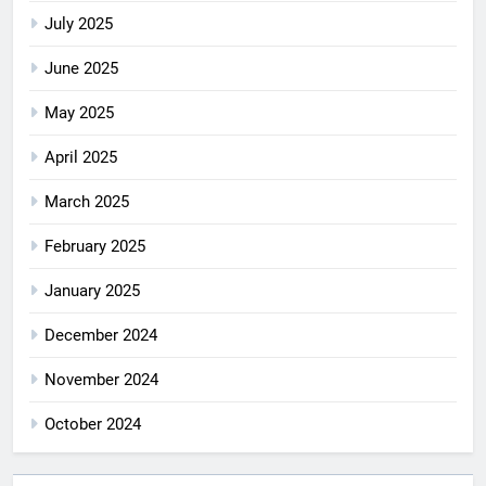
July 2025
June 2025
May 2025
April 2025
March 2025
February 2025
January 2025
December 2024
November 2024
October 2024