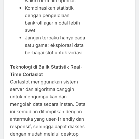
waktu bermain optimal.
Kombinasikan statistik
dengan pengelolaan
bankroll agar modal lebih
awet.
Jangan terpaku hanya pada
satu game; eksplorasi data
berbagai slot untuk variasi.
Teknologi di Balik Statistik Real-
Time Corlaslot
Corlaslot menggunakan sistem
server dan algoritma canggih
untuk mengumpulkan dan
mengolah data secara instan. Data
ini kemudian ditampilkan dengan
antarmuka yang user-friendly dan
responsif, sehingga dapat diakses
dengan mudah melalui desktop