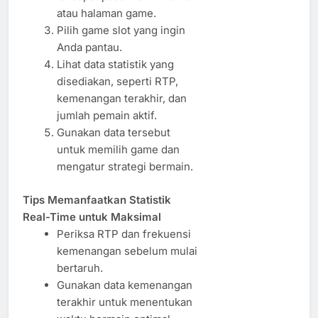
atau halaman game.
Pilih game slot yang ingin
Anda pantau.
Lihat data statistik yang
disediakan, seperti RTP,
kemenangan terakhir, dan
jumlah pemain aktif.
Gunakan data tersebut
untuk memilih game dan
mengatur strategi bermain.
Tips Memanfaatkan Statistik
Real-Time untuk Maksimal
Periksa RTP dan frekuensi
kemenangan sebelum mulai
bertaruh.
Gunakan data kemenangan
terakhir untuk menentukan