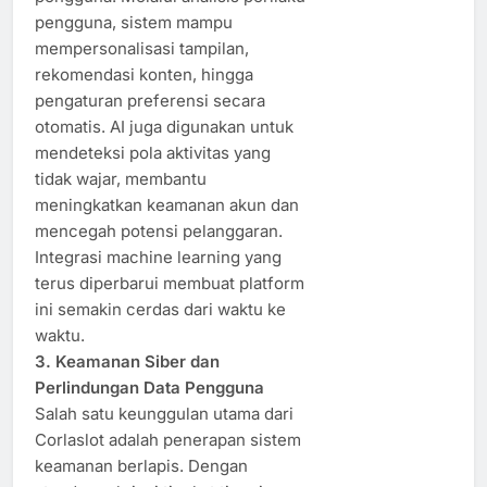
pengguna, sistem mampu
mempersonalisasi tampilan,
rekomendasi konten, hingga
pengaturan preferensi secara
otomatis. AI juga digunakan untuk
mendeteksi pola aktivitas yang
tidak wajar, membantu
meningkatkan keamanan akun dan
mencegah potensi pelanggaran.
Integrasi machine learning yang
terus diperbarui membuat platform
ini semakin cerdas dari waktu ke
waktu.
3. Keamanan Siber dan
Perlindungan Data Pengguna
Salah satu keunggulan utama dari
Corlaslot adalah penerapan sistem
keamanan berlapis. Dengan