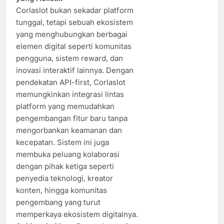
Corlaslot bukan sekadar platform
tunggal, tetapi sebuah ekosistem
yang menghubungkan berbagai
elemen digital seperti komunitas
pengguna, sistem reward, dan
inovasi interaktif lainnya. Dengan
pendekatan API-first, Corlaslot
memungkinkan integrasi lintas
platform yang memudahkan
pengembangan fitur baru tanpa
mengorbankan keamanan dan
kecepatan. Sistem ini juga
membuka peluang kolaborasi
dengan pihak ketiga seperti
penyedia teknologi, kreator
konten, hingga komunitas
pengembang yang turut
memperkaya ekosistem digitalnya.