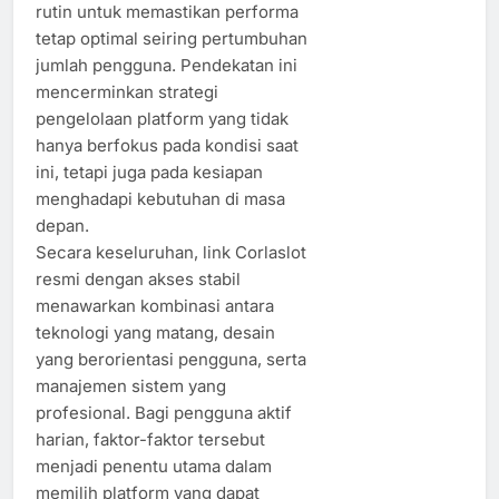
rutin untuk memastikan performa
tetap optimal seiring pertumbuhan
jumlah pengguna. Pendekatan ini
mencerminkan strategi
pengelolaan platform yang tidak
hanya berfokus pada kondisi saat
ini, tetapi juga pada kesiapan
menghadapi kebutuhan di masa
depan.
Secara keseluruhan, link Corlaslot
resmi dengan akses stabil
menawarkan kombinasi antara
teknologi yang matang, desain
yang berorientasi pengguna, serta
manajemen sistem yang
profesional. Bagi pengguna aktif
harian, faktor-faktor tersebut
menjadi penentu utama dalam
memilih platform yang dapat