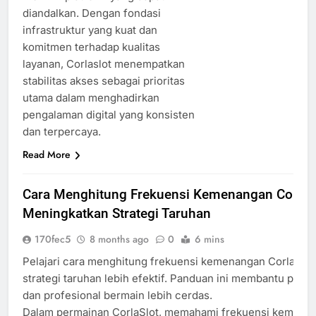
diandalkan. Dengan fondasi
infrastruktur yang kuat dan
komitmen terhadap kualitas
layanan, Corlaslot menempatkan
stabilitas akses sebagai prioritas
utama dalam menghadirkan
pengalaman digital yang konsisten
dan terpercaya.
Read More
Cara Menghitung Frekuensi Kemenangan CorlaS
Meningkatkan Strategi Taruhan
170fec5
8 months ago
0
6 mins
Pelajari cara menghitung frekuensi kemenangan CorlaSlot
strategi taruhan lebih efektif. Panduan ini membantu pem
dan profesional bermain lebih cerdas.
Dalam permainan CorlaSlot, memahami frekuensi kemena