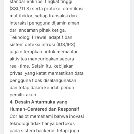
standar enkripsi tingkat tinggi
(SSL/TLS) serta protokol otentikasi
multifaktor, setiap transaksi dan
interaksi pengguna dijamin aman
dari ancaman pihak ketiga.
Teknologi firewall adaptif dan
sistem deteksi intrusi (IDS/IPS)
juga diterapkan untuk memantau
aktivitas mencurigakan secara
real-time. Selain itu, kebijakan
privasi yang ketat memastikan data
pengguna tidak disalahgunakan
dan tetap dalam kendali penuh
pemilik akun.
4. Desain Antarmuka yang
Human-Centered dan Responsif
Corlaslot memahami bahwa inovasi
teknologi tidak hanya berfokus
pada sistem backend, tetapi juga