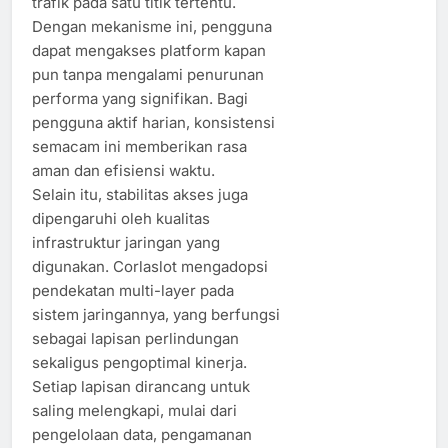
trafik pada satu titik tertentu.
Dengan mekanisme ini, pengguna
dapat mengakses platform kapan
pun tanpa mengalami penurunan
performa yang signifikan. Bagi
pengguna aktif harian, konsistensi
semacam ini memberikan rasa
aman dan efisiensi waktu.
Selain itu, stabilitas akses juga
dipengaruhi oleh kualitas
infrastruktur jaringan yang
digunakan. Corlaslot mengadopsi
pendekatan multi-layer pada
sistem jaringannya, yang berfungsi
sebagai lapisan perlindungan
sekaligus pengoptimal kinerja.
Setiap lapisan dirancang untuk
saling melengkapi, mulai dari
pengelolaan data, pengamanan