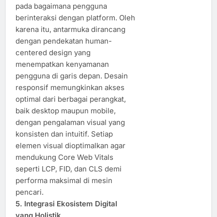
pada bagaimana pengguna
berinteraksi dengan platform. Oleh
karena itu, antarmuka dirancang
dengan pendekatan human-
centered design yang
menempatkan kenyamanan
pengguna di garis depan. Desain
responsif memungkinkan akses
optimal dari berbagai perangkat,
baik desktop maupun mobile,
dengan pengalaman visual yang
konsisten dan intuitif. Setiap
elemen visual dioptimalkan agar
mendukung Core Web Vitals
seperti LCP, FID, dan CLS demi
performa maksimal di mesin
pencari.
5. Integrasi Ekosistem Digital
yang Holistik