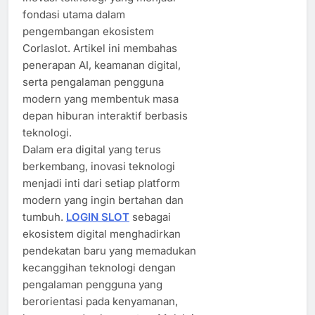
fondasi utama dalam
pengembangan ekosistem
Corlaslot. Artikel ini membahas
penerapan AI, keamanan digital,
serta pengalaman pengguna
modern yang membentuk masa
depan hiburan interaktif berbasis
teknologi.
Dalam era digital yang terus
berkembang, inovasi teknologi
menjadi inti dari setiap platform
modern yang ingin bertahan dan
tumbuh.
LOGIN SLOT
sebagai
ekosistem digital menghadirkan
pendekatan baru yang memadukan
kecanggihan teknologi dengan
pengalaman pengguna yang
berorientasi pada kenyamanan,