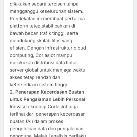
dilakukan secara terpisah tanpa
mengganggu keseluruhan sistem.
Pendekatan ini membuat performa
platform tetap stabil bahkan di
bawah beban trafik tinggi, serta
mendukung skalabilitas yang
efisien. Dengan infrastruktur cloud
computing, Corlaslot mampu
melakukan distribusi data lintas
server global untuk menjaga waktu
akses tetap rendah dan
ketersediaan sistem tinggi.
2. Penerapan Kecerdasan Buatan
untuk Pengalaman Lebih Personal
Inovasi teknologi Corlaslot juga
terlihat dari penerapan kecerdasan
buatan (AI) dalam proses
pengelolaan data dan pengalaman
pengguna. Melalui analisis perilaku