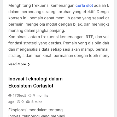
Menghitung frekuensi kemenangan
corla slot
adalah langk
dalam merancang strategi taruhan yang efektif. Dengan 
konsep ini, pemain dapat memilih game yang sesuai denga
bermain, mengelola modal dengan bijak, dan meningkatka
menang dalam jangka panjang.
Kombinasi antara frekuensi kemenangan, RTP, dan volatili
fondasi strategi yang cerdas. Pemain yang disiplin dalam 
dan menganalisis data setiap sesi akan mampu bermain le
strategis dan menikmati permainan dengan lebih menyena
Read More
Inovasi Teknologi dalam
Ekosistem Corlaslot
170fec5
9 months
ago
0
6 mins
Eksplorasi mendalam tentang
inovasi teknologi yang menjadi