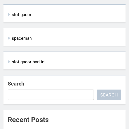
slot gacor
spaceman
slot gacor hari ini
Search
SEARCH
Recent Posts