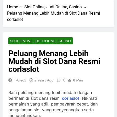
Home
Slot Online, Judi Online, Casino
Peluang Menang Lebih Mudah di Slot Dana Resmi
corlaslot
SLOT ONLINE, JUDI ONLINE, CASINO
Peluang Menang Lebih
Mudah di Slot Dana Resmi
corlaslot
0
170fec5
2 Years Ago
8 Mins
Raih peluang menang lebih mudah dengan
bermain di slot dana resmi
corlaslot
. Nikmati
permainan yang adil, pembayaran cepat, dan
pengalaman slot yang menyenangkan serta
menguntungkan.