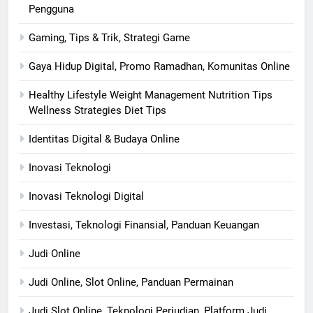
Pengguna
Gaming, Tips & Trik, Strategi Game
Gaya Hidup Digital, Promo Ramadhan, Komunitas Online
Healthy Lifestyle Weight Management Nutrition Tips
Wellness Strategies Diet Tips
Identitas Digital & Budaya Online
Inovasi Teknologi
Inovasi Teknologi Digital
Investasi, Teknologi Finansial, Panduan Keuangan
Judi Online
Judi Online, Slot Online, Panduan Permainan
Judi Slot Online, Teknologi Perjudian, Platform Judi