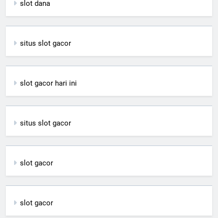
slot dana
situs slot gacor
slot gacor hari ini
situs slot gacor
slot gacor
slot gacor