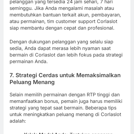
pelanggan yang tersedia 24 jam sehari, 7 hari
seminggu. Jika Anda mengalami masalah atau
membutuhkan bantuan terkait akun, pembayaran,
atau permainan, tim customer support Corlaslot
siap membantu dengan cepat dan profesional.
Dengan dukungan pelanggan yang selalu siap
sedia, Anda dapat merasa lebih nyaman saat
bermain di Corlaslot dan lebih fokus pada strategi
permainan Anda.
7.
Strategi Cerdas untuk Memaksimalkan
Peluang Menang
Selain memilih permainan dengan RTP tinggi dan
memanfaatkan bonus, pemain juga harus memiliki
strategi yang tepat saat bermain. Beberapa tips
untuk meningkatkan peluang menang di Corlaslot
adalah: