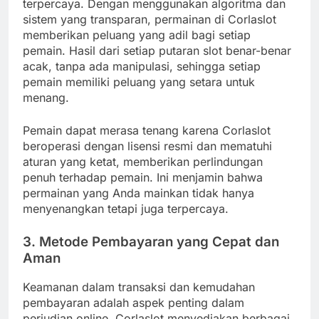
terpercaya. Dengan menggunakan algoritma dan
sistem yang transparan, permainan di Corlaslot
memberikan peluang yang adil bagi setiap
pemain. Hasil dari setiap putaran slot benar-benar
acak, tanpa ada manipulasi, sehingga setiap
pemain memiliki peluang yang setara untuk
menang.
Pemain dapat merasa tenang karena Corlaslot
beroperasi dengan lisensi resmi dan mematuhi
aturan yang ketat, memberikan perlindungan
penuh terhadap pemain. Ini menjamin bahwa
permainan yang Anda mainkan tidak hanya
menyenangkan tetapi juga terpercaya.
3.
Metode Pembayaran yang Cepat dan
Aman
Keamanan dalam transaksi dan kemudahan
pembayaran adalah aspek penting dalam
perjudian online. Corlaslot menyediakan berbagai