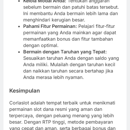
Kelola Modal Anda:
Tentukan anggaran
sebelum bermain dan patuhi batas tersebut.
Ini membantu Anda bermain lebih lama dan
menghindari kerugian besar.
Pahami Fitur Permainan:
Pelajari fitur-fitur
permainan yang Anda mainkan agar dapat
memanfaatkan bonus dan fitur tambahan
dengan optimal.
Bermain dengan Taruhan yang Tepat:
Sesuaikan taruhan Anda dengan saldo yang
Anda miliki. Mulailah dengan taruhan kecil
dan naikkan taruhan secara bertahap jika
Anda merasa lebih nyaman.
Kesimpulan
Corlaslot adalah tempat terbaik untuk menikmati
permainan slot dana resmi yang aman dan
terpercaya, dengan peluang menang yang lebih
besar. Dengan RTP tinggi, metode pembayaran
yang cepat dan aman, serta berbagai bonus dan