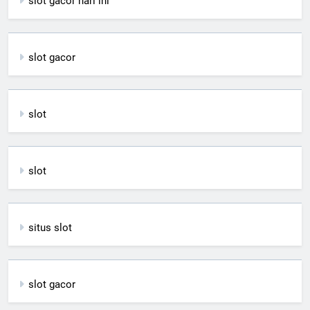
slot gacor hari ini
slot gacor
slot
slot
situs slot
slot gacor