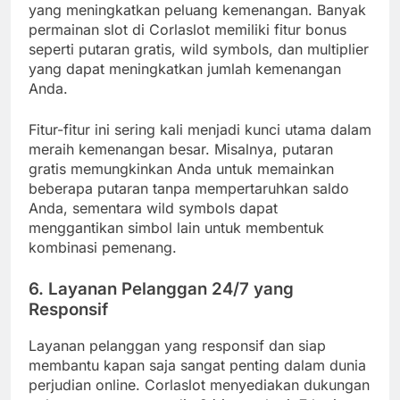
yang meningkatkan peluang kemenangan. Banyak
permainan slot di Corlaslot memiliki fitur bonus
seperti putaran gratis, wild symbols, dan multiplier
yang dapat meningkatkan jumlah kemenangan
Anda.
Fitur-fitur ini sering kali menjadi kunci utama dalam
meraih kemenangan besar. Misalnya, putaran
gratis memungkinkan Anda untuk memainkan
beberapa putaran tanpa mempertaruhkan saldo
Anda, sementara wild symbols dapat
menggantikan simbol lain untuk membentuk
kombinasi pemenang.
6.
Layanan Pelanggan 24/7 yang
Responsif
Layanan pelanggan yang responsif dan siap
membantu kapan saja sangat penting dalam dunia
perjudian online. Corlaslot menyediakan dukungan