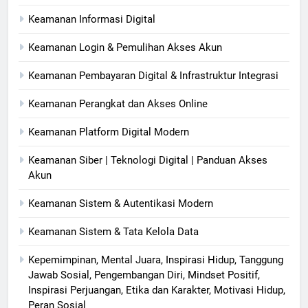
Keamanan Informasi Digital
Keamanan Login & Pemulihan Akses Akun
Keamanan Pembayaran Digital & Infrastruktur Integrasi
Keamanan Perangkat dan Akses Online
Keamanan Platform Digital Modern
Keamanan Siber | Teknologi Digital | Panduan Akses
Akun
Keamanan Sistem & Autentikasi Modern
Keamanan Sistem & Tata Kelola Data
Kepemimpinan, Mental Juara, Inspirasi Hidup, Tanggung
Jawab Sosial, Pengembangan Diri, Mindset Positif,
Inspirasi Perjuangan, Etika dan Karakter, Motivasi Hidup,
Peran Sosial