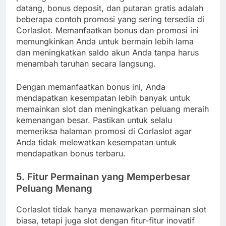
datang, bonus deposit, dan putaran gratis adalah
beberapa contoh promosi yang sering tersedia di
Corlaslot. Memanfaatkan bonus dan promosi ini
memungkinkan Anda untuk bermain lebih lama
dan meningkatkan saldo akun Anda tanpa harus
menambah taruhan secara langsung.
Dengan memanfaatkan bonus ini, Anda
mendapatkan kesempatan lebih banyak untuk
memainkan slot dan meningkatkan peluang meraih
kemenangan besar. Pastikan untuk selalu
memeriksa halaman promosi di Corlaslot agar
Anda tidak melewatkan kesempatan untuk
mendapatkan bonus terbaru.
5.
Fitur Permainan yang Memperbesar
Peluang Menang
Corlaslot tidak hanya menawarkan permainan slot
biasa, tetapi juga slot dengan fitur-fitur inovatif