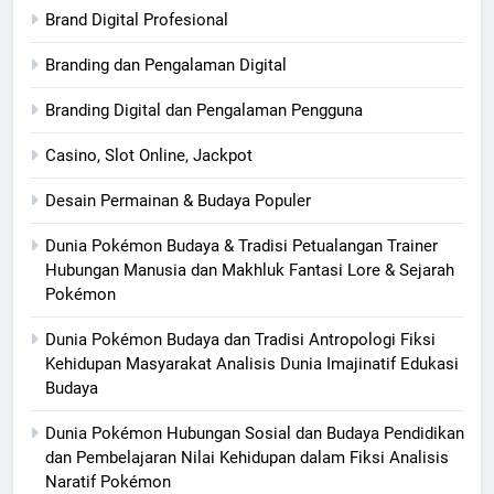
Brand Digital Profesional
Branding dan Pengalaman Digital
Branding Digital dan Pengalaman Pengguna
Casino, Slot Online, Jackpot
Desain Permainan & Budaya Populer
Dunia Pokémon Budaya & Tradisi Petualangan Trainer
Hubungan Manusia dan Makhluk Fantasi Lore & Sejarah
Pokémon
Dunia Pokémon Budaya dan Tradisi Antropologi Fiksi
Kehidupan Masyarakat Analisis Dunia Imajinatif Edukasi
Budaya
Dunia Pokémon Hubungan Sosial dan Budaya Pendidikan
dan Pembelajaran Nilai Kehidupan dalam Fiksi Analisis
Naratif Pokémon