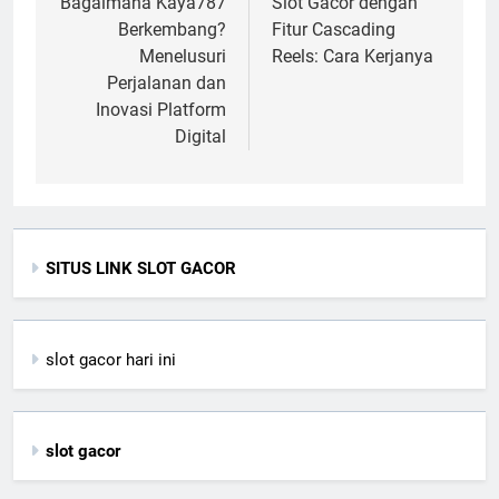
navigation
Bagaimana Kaya787
Slot Gacor dengan
Berkembang?
Fitur Cascading
Menelusuri
Reels: Cara Kerjanya
Perjalanan dan
Inovasi Platform
Digital
SITUS LINK SLOT GACOR
slot gacor hari ini
slot gacor