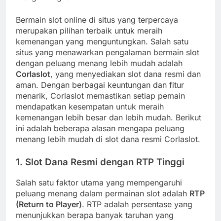
Bermain slot online di situs yang terpercaya
merupakan pilihan terbaik untuk meraih
kemenangan yang menguntungkan. Salah satu
situs yang menawarkan pengalaman bermain slot
dengan peluang menang lebih mudah adalah
Corlaslot
, yang menyediakan slot dana resmi dan
aman. Dengan berbagai keuntungan dan fitur
menarik, Corlaslot memastikan setiap pemain
mendapatkan kesempatan untuk meraih
kemenangan lebih besar dan lebih mudah. Berikut
ini adalah beberapa alasan mengapa peluang
menang lebih mudah di slot dana resmi Corlaslot.
1.
Slot Dana Resmi dengan RTP Tinggi
Salah satu faktor utama yang mempengaruhi
peluang menang dalam permainan slot adalah
RTP
(Return to Player)
. RTP adalah persentase yang
menunjukkan berapa banyak taruhan yang