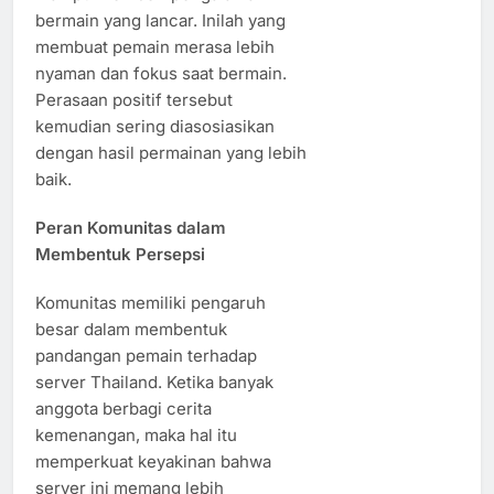
bermain yang lancar. Inilah yang
membuat pemain merasa lebih
nyaman dan fokus saat bermain.
Perasaan positif tersebut
kemudian sering diasosiasikan
dengan hasil permainan yang lebih
baik.
Peran Komunitas dalam
Membentuk Persepsi
Komunitas memiliki pengaruh
besar dalam membentuk
pandangan pemain terhadap
server Thailand. Ketika banyak
anggota berbagi cerita
kemenangan, maka hal itu
memperkuat keyakinan bahwa
server ini memang lebih