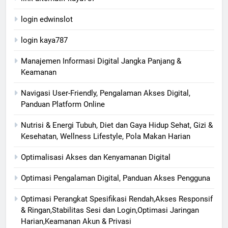
login edwinslot
login kaya787
Manajemen Informasi Digital Jangka Panjang &
Keamanan
Navigasi User-Friendly, Pengalaman Akses Digital,
Panduan Platform Online
Nutrisi & Energi Tubuh, Diet dan Gaya Hidup Sehat, Gizi &
Kesehatan, Wellness Lifestyle, Pola Makan Harian
Optimalisasi Akses dan Kenyamanan Digital
Optimasi Pengalaman Digital, Panduan Akses Pengguna
Optimasi Perangkat Spesifikasi Rendah,Akses Responsif
& Ringan,Stabilitas Sesi dan Login,Optimasi Jaringan
Harian,Keamanan Akun & Privasi