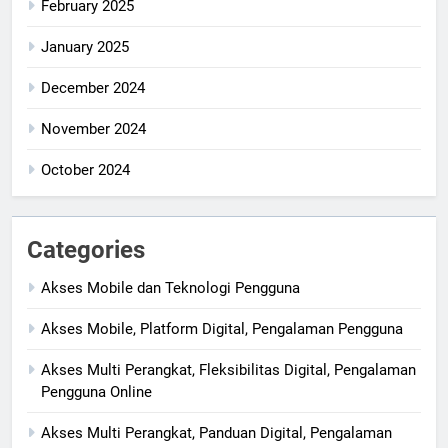
February 2025
January 2025
December 2024
November 2024
October 2024
Categories
Akses Mobile dan Teknologi Pengguna
Akses Mobile, Platform Digital, Pengalaman Pengguna
Akses Multi Perangkat, Fleksibilitas Digital, Pengalaman
Pengguna Online
Akses Multi Perangkat, Panduan Digital, Pengalaman