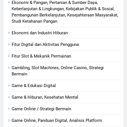
Ekonomi & Pangan, Pertanian & Sumber Daya,
Keberlanjutan & Lingkungan, Kebijakan Publik & Sosial,
Pembangunan Berkelanjutan, Kesejahteraan Masyarakat,
Studi Ketahanan Pangan
Ekonomi dan Industri Hiburan
Fitur Digital dan Aktivitas Pengguna
Fitur Slot & Mekanik Permainan
Gambling, Slot Machines, Online Casino, Strategi
Bermain
Game & Edukasi Digital
Game & Hiburan, Kesehatan Mental
Game Online / Strategi Bermain
Game Online, Panduan Digital, Analisis Platform