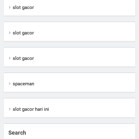
slot gacor
slot gacor
slot gacor
spaceman
slot gacor hari ini
Search