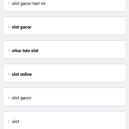
slot gacor hari ini
slot gacor
situs toto slot
slot online
slot gacor
slot