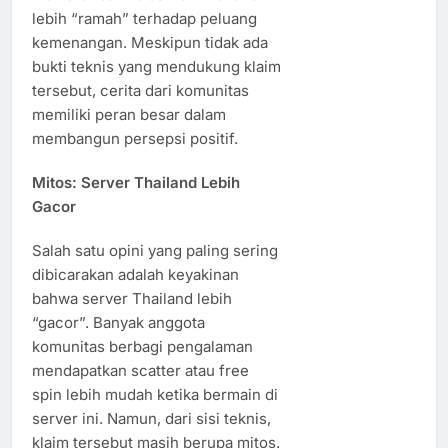
lebih “ramah” terhadap peluang
kemenangan. Meskipun tidak ada
bukti teknis yang mendukung klaim
tersebut, cerita dari komunitas
memiliki peran besar dalam
membangun persepsi positif.
Mitos: Server Thailand Lebih
Gacor
Salah satu opini yang paling sering
dibicarakan adalah keyakinan
bahwa server Thailand lebih
“gacor”. Banyak anggota
komunitas berbagi pengalaman
mendapatkan scatter atau free
spin lebih mudah ketika bermain di
server ini. Namun, dari sisi teknis,
klaim tersebut masih berupa mitos.