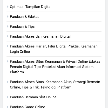
Optimasi Tampilan Digital
Panduan & Edukasi
Panduan & Tips
Panduan Akses dan Keamanan Digital
Panduan Akses Harian, Fitur Digital Praktis, Keamanan
Login Online
Panduan Akses Situs Keamanan & Privasi Online Edukasi
Pemain Digital Tips Proteksi Akun Informasi Sistem
Platform
Panduan Akses Situs, Keamanan Akun, Strategi Bermain
Online, Tips & Trik, Teknologi Platform
Panduan Bermain Slot Online
Panduan Game Online