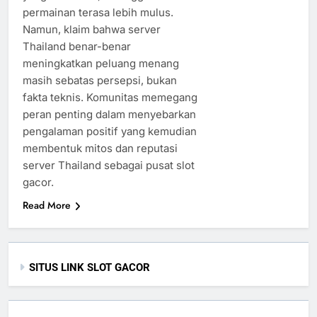
permainan terasa lebih mulus.
Namun, klaim bahwa server
Thailand benar-benar
meningkatkan peluang menang
masih sebatas persepsi, bukan
fakta teknis. Komunitas memegang
peran penting dalam menyebarkan
pengalaman positif yang kemudian
membentuk mitos dan reputasi
server Thailand sebagai pusat slot
gacor.
Read More
SITUS LINK SLOT GACOR