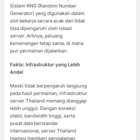
Sistem RNG (Random Number
Generator) yang digunakan dalam
slot bekerja secara acak dan tidak
bisa dipengaruhi oleh lokasi
server. Artinya, peluang
kemenangan tetap sama, di mana
pun permainan dijalankan.
Fakta: Infrastruktur yang Lebih
Andal
Meski tidak berpengaruh langsung
pada hasil permainan, infrastruktur
server Thailand memang dianggap
lebih unggul. Dengan koneksi
stabil, bandwidth tinggi, serta
pusat data berstandar
internasional, server Thailand
mampu memberi pengalaman