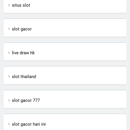
situs slot
slot gacor
live draw hk
slot thailand
slot gacor 777
slot gacor hari ini