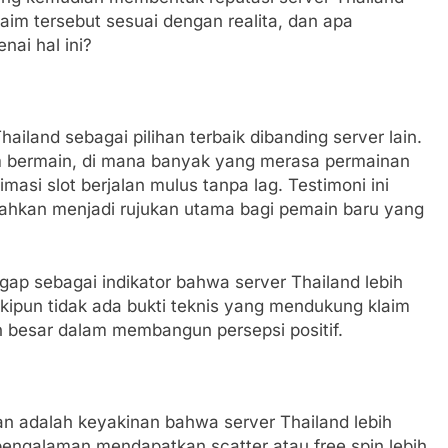
aim tersebut sesuai dengan realita, dan apa
ai hal ini?
ailand sebagai pilihan terbaik dibanding server lain.
am bermain, di mana banyak yang merasa permainan
imasi slot berjalan mulus tanpa lag. Testimoni ini
ahkan menjadi rujukan utama bagi pemain baru yang
ap sebagai indikator bahwa server Thailand lebih
ipun tidak ada bukti teknis yang mendukung klaim
an besar dalam membangun persepsi positif.
kan adalah keyakinan bahwa server Thailand lebih
pengalaman mendapatkan scatter atau free spin lebih