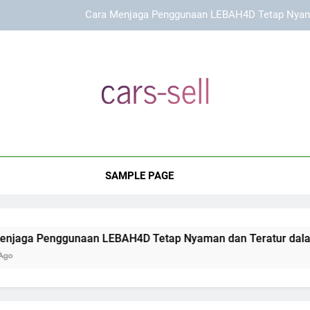
Cara Menjaga Penggunaan LEBAH4D Tetap Nyaman
KAYA787 dan Inovasi Sis
Mengenal Karakteristik KA
Cara Menjaga Pengalaman Akses
s Sell
Cara Menjaga Penggunaan LEBAH4D Tetap Nyaman
Mobil Bekas Berkualitas Dengan Harga Terjangkau Di Cars Sell
KAYA787 dan Inovasi Sis
SAMPLE PAGE
Mengenal Karakteristik KA
gunaan LEBAH4D Tetap Nyaman dan Teratur dalam Aktivitas 