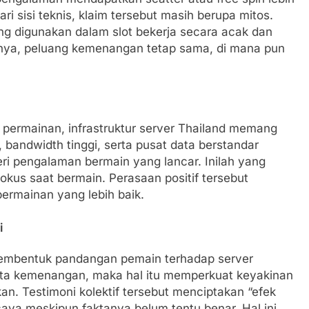
ri sisi teknis, klaim tersebut masih berupa mitos.
 digunakan dalam slot bekerja secara acak dan
rtinya, peluang kemenangan tetap sama, di mana pun
 permainan, infrastruktur server Thailand memang
, bandwidth tinggi, serta pusat data berstandar
ri pengalaman bermain yang lancar. Inilah yang
us saat bermain. Perasaan positif tersebut
permainan yang lebih baik.
i
membentuk pandangan pemain terhadap server
rita kemenangan, maka hal itu memperkuat keyakinan
n. Testimoni kolektif tersebut menciptakan “efek
aya meskipun faktanya belum tentu benar. Hal ini