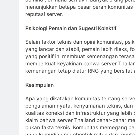
menunjukkan betapa besar peran komunitas
reputasi server.
Psikologi Pemain dan Sugesti Kolektif
Selain faktor teknis dan opini komunitas, psi
yang lancar dan stabil, pemain lebih rileks, f
yang positif ini membuat kemenangan terasa 
memperkuat keyakinan bahwa server Thailan
kemenangan tetap diatur RNG yang bersifat 
Kesimpulan
Apa yang dikatakan komunitas tentang serv
pengalaman nyata, kenyamanan teknis, dan 
kualitas koneksi dan infrastruktur yang lebi
klaim bahwa server Thailand benar-benar m
bukan fakta teknis. Komunitas memegang pe
yang kemudian membentuk mitos dan reputasi