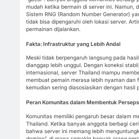
mudah ketika bermain di server ini. Namun, da
Sistem RNG (Random Number Generator) yang
tidak bisa dipengaruhi oleh lokasi server. A
permainan dijalankan.
Fakta: Infrastruktur yang Lebih Andal
Meski tidak berpengaruh langsung pada hasil
dianggap lebih unggul. Dengan koneksi stabil
internasional, server Thailand mampu membe
membuat pemain merasa lebih nyaman dan fok
kemudian sering diasosiasikan dengan hasil 
Peran Komunitas dalam Membentuk Perseps
Komunitas memiliki pengaruh besar dalam 
Thailand. Ketika banyak anggota berbagi ce
bahwa server ini memang lebih menguntungka
domino”, di mana semakin banyak orang perc