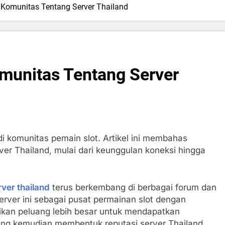
 Komunitas Tentang Server Thailand
omunitas Tentang Server
di komunitas pemain slot. Artikel ini membahas
er Thailand, mulai dari keunggulan koneksi hingga
rver thailand
terus berkembang di berbagai forum dan
ver ini sebagai pusat permainan slot dengan
rikan peluang lebih besar untuk mendapatkan
ng kemudian membentuk reputasi server Thailand