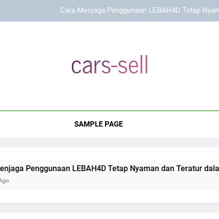
Cara Menjaga Penggunaan LEBAH4D Tetap Nyaman
KAYA787 dan Inovasi Sis
Mengenal Karakteristik KA
Cara Menjaga Pengalaman Akses
s Sell
Cara Menjaga Penggunaan LEBAH4D Tetap Nyaman
Mobil Bekas Berkualitas Dengan Harga Terjangkau Di Cars Sell
KAYA787 dan Inovasi Sis
SAMPLE PAGE
Mengenal Karakteristik KA
gunaan LEBAH4D Tetap Nyaman dan Teratur dalam Aktivitas 