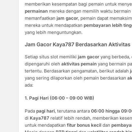
memberikan kesempatan bagi pemain untuk meny
permainan
mereka dengan memilih waktu bermain 
memanfaatkan
jam gacor
, pemain dapat memaksim
mereka untuk mendapatkan
pembayaran lebih ting
yang lebih menguntungkan.
Jam Gacor Kaya787 Berdasarkan Aktivitas
Setiap situs slot memiliki
jam gacor
yang berbeda, d
dipengaruhi oleh
aktivitas pemain
yang bermain pa
tertentu. Berdasarkan pengamatan, berikut adalah
yang sering dilaporkan oleh pemain berdasarkan
ak
ada:
1.
Pagi Hari (06:00 – 09:00 WIB)
Pada
pagi hari
, terutama antara
06:00 hingga 09:
di
Kaya787
relatif lebih rendah, memberikan kese
untuk mendapatkan
fitur bonus kecil
dan
pembayar