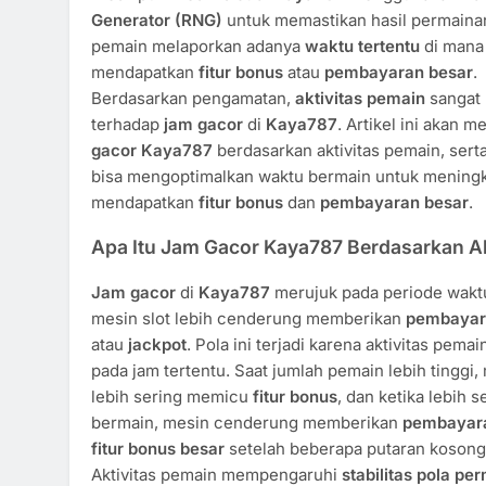
Generator (RNG)
untuk memastikan hasil permaina
pemain melaporkan adanya
waktu tertentu
di mana 
mendapatkan
fitur bonus
atau
pembayaran besar
.
Berdasarkan pengamatan,
aktivitas pemain
sangat
terhadap
jam gacor
di
Kaya787
. Artikel ini akan
gacor Kaya787
berdasarkan aktivitas pemain, ser
bisa mengoptimalkan waktu bermain untuk mening
mendapatkan
fitur bonus
dan
pembayaran besar
.
Apa Itu Jam Gacor Kaya787 Berdasarkan Ak
Jam gacor
di
Kaya787
merujuk pada periode waktu
mesin slot lebih cenderung memberikan
pembayar
atau
jackpot
. Pola ini terjadi karena aktivitas pemain
pada jam tertentu. Saat jumlah pemain lebih tinggi,
lebih sering memicu
fitur bonus
, dan ketika lebih 
bermain, mesin cenderung memberikan
pembayara
fitur bonus besar
setelah beberapa putaran kosong
Aktivitas pemain mempengaruhi
stabilitas pola pe