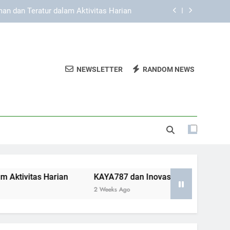
 dan Teratur dalam Aktivitas Harian
tem untuk Kebutuhan Pengguna Modern
YA787 sebagai Platform Digital Modern
NEWSLETTER
RANDOM NEWS
 EDWINSLOT Tetap Lancar dan Nyaman
 dan Teratur dalam Aktivitas Harian
. Jual Beli Mobil Dengan Mudah Dan Aman.
tem untuk Kebutuhan Pengguna Modern
YA787 sebagai Platform Digital Modern
Harian
KAYA787 dan Inovasi Sistem untuk Kebutuhan 
2 Weeks Ago