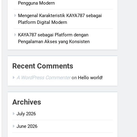
Pengguna Modern
Mengenal Karakteristik KAYA787 sebagai
Platform Digital Modern
KAYA787 sebagai Platform dengan
Pengalaman Akses yang Konsisten
Recent Comments
A WordPress Commenter
on
Hello world!
Archives
July 2026
June 2026