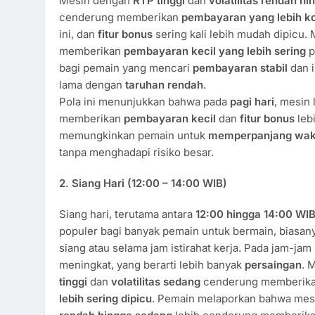
Mesin dengan
RTP tinggi
dan
volatilitas rendah h
cenderung memberikan
pembayaran yang lebih ko
ini, dan
fitur bonus
sering kali lebih mudah dipicu.
memberikan
pembayaran kecil yang lebih sering
p
bagi pemain yang mencari
pembayaran stabil
dan i
lama dengan
taruhan rendah
.
Pola ini menunjukkan bahwa pada
pagi hari
, mesin 
memberikan
pembayaran kecil
dan
fitur bonus
leb
memungkinkan pemain untuk
memperpanjang wak
tanpa menghadapi risiko besar.
2.
Siang Hari (12:00 – 14:00 WIB)
Siang hari, terutama antara
12:00 hingga 14:00 WI
populer bagi banyak pemain untuk bermain, biasan
siang atau selama jam istirahat kerja. Pada jam-jam 
meningkat, yang berarti lebih banyak
persaingan
. 
tinggi
dan
volatilitas sedang
cenderung memberik
lebih sering dipicu
. Pemain melaporkan bahwa me