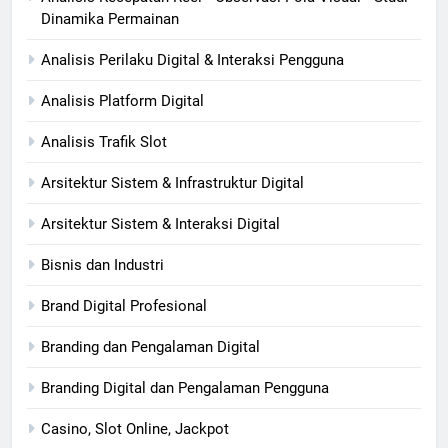
Dinamika Permainan
Analisis Perilaku Digital & Interaksi Pengguna
Analisis Platform Digital
Analisis Trafik Slot
Arsitektur Sistem & Infrastruktur Digital
Arsitektur Sistem & Interaksi Digital
Bisnis dan Industri
Brand Digital Profesional
Branding dan Pengalaman Digital
Branding Digital dan Pengalaman Pengguna
Casino, Slot Online, Jackpot