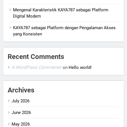
Mengenal Karakteristik KAYA787 sebagai Platform
Digital Modern
KAYA787 sebagai Platform dengan Pengalaman Akses
yang Konsisten
Recent Comments
A WordPress Commenter
on
Hello world!
Archives
July 2026
June 2026
May 2026