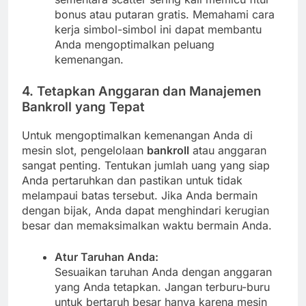
bonus atau putaran gratis. Memahami cara
kerja simbol-simbol ini dapat membantu
Anda mengoptimalkan peluang
kemenangan.
4. Tetapkan Anggaran dan Manajemen
Bankroll yang Tepat
Untuk mengoptimalkan kemenangan Anda di
mesin slot, pengelolaan
bankroll
atau anggaran
sangat penting. Tentukan jumlah uang yang siap
Anda pertaruhkan dan pastikan untuk tidak
melampaui batas tersebut. Jika Anda bermain
dengan bijak, Anda dapat menghindari kerugian
besar dan memaksimalkan waktu bermain Anda.
Atur Taruhan Anda:
Sesuaikan taruhan Anda dengan anggaran
yang Anda tetapkan. Jangan terburu-buru
untuk bertaruh besar hanya karena mesin