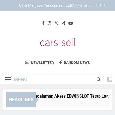
Skip
KAYA787 dan Inovasi Sistem untuk Kebutuhan
to
Pengguna Modern
content
Mengenal Karakteristik KAYA787 sebagai
Platform Digital Modern
Cara Menjaga Pengalaman Akses EDWINSLOT
Tetap Lancar dan Nyaman
Cara Menjaga Penggunaan LEBAH4D Tetap
Nyaman dan Teratur dalam Aktivitas Harian
KAYA787 dan Inovasi Sistem untuk Kebutuhan
Pengguna Modern
Cars Sell
Dapatkan Mobil Bekas Berkualitas Dengan
Mengenal Karakteristik KAYA787 sebagai
NEWSLETTER
RANDOM NEWS
Platform Digital Modern
Harga Terjangkau Di Cars Sell. Jual Beli
Mobil Dengan Mudah Dan Aman.
MENU
ara Menjaga Pengalaman Akses EDWINSLOT Tetap Lancar d
HEADLINES
 Weeks Ago