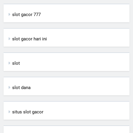
slot gacor 777
slot gacor hari ini
slot
slot dana
situs slot gacor