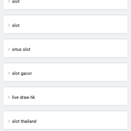
slot
slot
situs slot
slot gacor
live draw hk
slot thailand