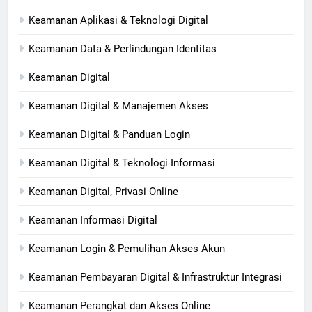
Keamanan Aplikasi & Teknologi Digital
Keamanan Data & Perlindungan Identitas
Keamanan Digital
Keamanan Digital & Manajemen Akses
Keamanan Digital & Panduan Login
Keamanan Digital & Teknologi Informasi
Keamanan Digital, Privasi Online
Keamanan Informasi Digital
Keamanan Login & Pemulihan Akses Akun
Keamanan Pembayaran Digital & Infrastruktur Integrasi
Keamanan Perangkat dan Akses Online