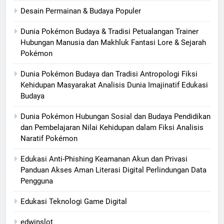
Desain Permainan & Budaya Populer
Dunia Pokémon Budaya & Tradisi Petualangan Trainer
Hubungan Manusia dan Makhluk Fantasi Lore & Sejarah
Pokémon
Dunia Pokémon Budaya dan Tradisi Antropologi Fiksi
Kehidupan Masyarakat Analisis Dunia Imajinatif Edukasi
Budaya
Dunia Pokémon Hubungan Sosial dan Budaya Pendidikan
dan Pembelajaran Nilai Kehidupan dalam Fiksi Analisis
Naratif Pokémon
Edukasi Anti-Phishing Keamanan Akun dan Privasi
Panduan Akses Aman Literasi Digital Perlindungan Data
Pengguna
Edukasi Teknologi Game Digital
edwinslot