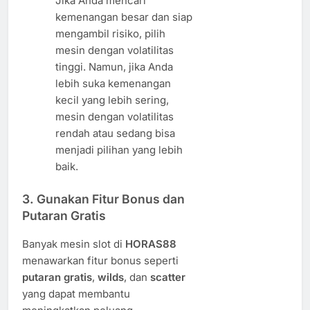
Jika Anda mencari
kemenangan besar dan siap
mengambil risiko, pilih
mesin dengan volatilitas
tinggi. Namun, jika Anda
lebih suka kemenangan
kecil yang lebih sering,
mesin dengan volatilitas
rendah atau sedang bisa
menjadi pilihan yang lebih
baik.
3. Gunakan Fitur Bonus dan
Putaran Gratis
Banyak mesin slot di
HORAS88
menawarkan fitur bonus seperti
putaran gratis
,
wilds
, dan
scatter
yang dapat membantu