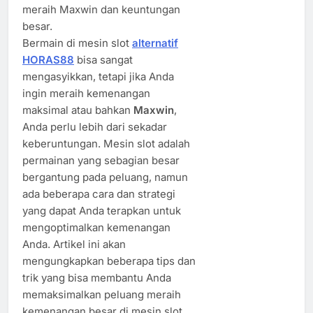
meraih Maxwin dan keuntungan
besar.
Bermain di mesin slot
alternatif
HORAS88
bisa sangat
mengasyikkan, tetapi jika Anda
ingin meraih kemenangan
maksimal atau bahkan
Maxwin
,
Anda perlu lebih dari sekadar
keberuntungan. Mesin slot adalah
permainan yang sebagian besar
bergantung pada peluang, namun
ada beberapa cara dan strategi
yang dapat Anda terapkan untuk
mengoptimalkan kemenangan
Anda. Artikel ini akan
mengungkapkan beberapa tips dan
trik yang bisa membantu Anda
memaksimalkan peluang meraih
kemenangan besar di mesin slot