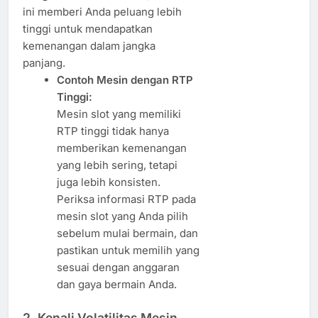
ini memberi Anda peluang lebih
tinggi untuk mendapatkan
kemenangan dalam jangka
panjang.
Contoh Mesin dengan RTP
Tinggi:
Mesin slot yang memiliki
RTP tinggi tidak hanya
memberikan kemenangan
yang lebih sering, tetapi
juga lebih konsisten.
Periksa informasi RTP pada
mesin slot yang Anda pilih
sebelum mulai bermain, dan
pastikan untuk memilih yang
sesuai dengan anggaran
dan gaya bermain Anda.
2. Kenali Volatilitas Mesin