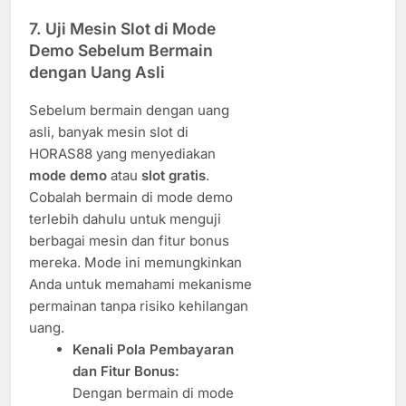
7. Uji Mesin Slot di Mode
Demo Sebelum Bermain
dengan Uang Asli
Sebelum bermain dengan uang
asli, banyak mesin slot di
HORAS88 yang menyediakan
mode demo
atau
slot gratis
.
Cobalah bermain di mode demo
terlebih dahulu untuk menguji
berbagai mesin dan fitur bonus
mereka. Mode ini memungkinkan
Anda untuk memahami mekanisme
permainan tanpa risiko kehilangan
uang.
Kenali Pola Pembayaran
dan Fitur Bonus:
Dengan bermain di mode