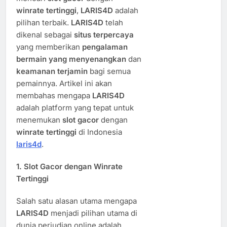
winrate tertinggi
,
LARIS4D
adalah
pilihan terbaik.
LARIS4D
telah
dikenal sebagai
situs terpercaya
yang memberikan
pengalaman
bermain yang menyenangkan
dan
keamanan terjamin
bagi semua
pemainnya. Artikel ini akan
membahas mengapa
LARIS4D
adalah platform yang tepat untuk
menemukan
slot gacor
dengan
winrate tertinggi
di Indonesia
laris4d
.
1.
Slot Gacor dengan Winrate
Tertinggi
Salah satu alasan utama mengapa
LARIS4D
menjadi pilihan utama di
dunia perjudian online adalah