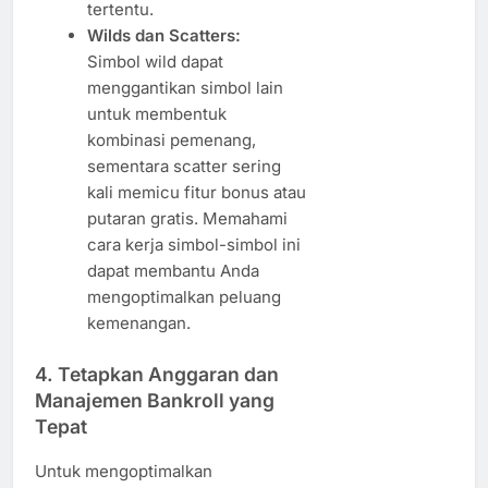
tertentu.
Wilds dan Scatters:
Simbol wild dapat
menggantikan simbol lain
untuk membentuk
kombinasi pemenang,
sementara scatter sering
kali memicu fitur bonus atau
putaran gratis. Memahami
cara kerja simbol-simbol ini
dapat membantu Anda
mengoptimalkan peluang
kemenangan.
4. Tetapkan Anggaran dan
Manajemen Bankroll yang
Tepat
Untuk mengoptimalkan