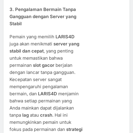
3.
Pengalaman Bermain Tanpa
Gangguan dengan Server yang
Stabil
Pemain yang memilih
LARIS4D
juga akan menikmati
server yang
stabil dan cepat
, yang penting
untuk memastikan bahwa
permainan
slot gacor
berjalan
dengan lancar tanpa gangguan.
Kecepatan server sangat
mempengaruhi pengalaman
bermain, dan
LARIS4D
menjamin
bahwa setiap permainan yang
Anda mainkan dapat dijalankan
tanpa
lag
atau
crash
. Hal ini
memungkinkan pemain untuk
fokus pada permainan dan
strategi