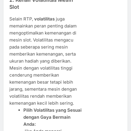
Slot
Selain RTP,
volatilitas
juga
memainkan peran penting dalam
mengoptimalkan kemenangan di
mesin slot. Volatilitas mengacu
pada seberapa sering mesin
memberikan kemenangan, serta
ukuran hadiah yang diberikan.
Mesin dengan volatilitas tinggi
cenderung memberikan
kemenangan besar tetapi lebih
jarang, sementara mesin dengan
volatilitas rendah memberikan
kemenangan kecil lebih sering.
Pilih Volatilitas yang Sesuai
dengan Gaya Bermain
Anda: