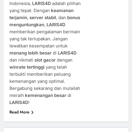
Indonesia,
LARIS4D
adalah pilihan
yang tepat. Dengan
keamanan
terjamin
,
server stabil
, dan
bonus
menguntungkan
,
LARIS4D
memberikan pengalaman bermain
yang tak terlupakan. Jangan
lewatkan kesempatan untuk
menang lebih besar
di
LARIS4D
dan nikmati
slot gacor
dengan
winrate tertinggi
yang telah
terbukti memberikan peluang
kemenangan yang optimal.
Bergabung sekarang dan mulailah
meraih
kemenangan besar
di
LARIS4D
!
Read More