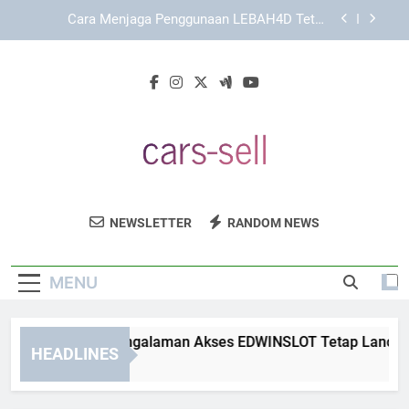
Skip
KAYA787 dan Inovasi Sistem untuk Kebutuhan
to
Pengguna Modern
content
Mengenal Karakteristik KAYA787 sebagai
Platform Digital Modern
Cara Menjaga Pengalaman Akses EDWINSLOT
Tetap Lancar dan Nyaman
Cara Menjaga Penggunaan LEBAH4D Tetap
Nyaman dan Teratur dalam Aktivitas Harian
KAYA787 dan Inovasi Sistem untuk Kebutuhan
Pengguna Modern
Cars Sell
Dapatkan Mobil Bekas Berkualitas Dengan
Mengenal Karakteristik KAYA787 sebagai
NEWSLETTER
RANDOM NEWS
Platform Digital Modern
Harga Terjangkau Di Cars Sell. Jual Beli
Mobil Dengan Mudah Dan Aman.
MENU
ra Menjaga Pengalaman Akses EDWINSLOT Tetap Lancar da
HEADLINES
Weeks Ago