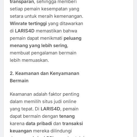
transparan
, sehingga memberi
setiap pemain kesempatan yang
setara untuk meraih kemenangan.
Winrate tertinggi
yang ditawarkan
di
LARIS4D
memastikan bahwa
pemain dapat menikmati
peluang
menang yang lebih sering
,
membuat pengalaman bermain
lebih memuaskan.
2.
Keamanan dan Kenyamanan
Bermain
Keamanan adalah faktor penting
dalam memilih situs judi online
yang tepat. Di
LARIS4D
, pemain
dapat bermain dengan
tenang
karena
data pribadi
dan
transaksi
keuangan
mereka dilindungi