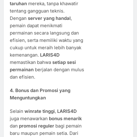
taruhan
mereka, tanpa khawatir
tentang gangguan teknis.
Dengan
server yang handal
,
pemain dapat menikmati
permainan secara langsung dan
efisien, serta memiliki waktu yang
cukup untuk meraih lebih banyak
kemenangan.
LARIS4D
memastikan bahwa
setiap sesi
permainan
berjalan dengan mulus
dan efisien.
4.
Bonus dan Promosi yang
Menguntungkan
Selain
winrate tinggi
,
LARIS4D
juga menawarkan
bonus menarik
dan
promosi reguler
bagi pemain
baru maupun pemain setia. Dari