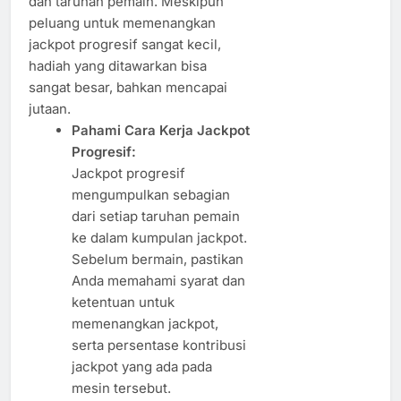
dan taruhan pemain. Meskipun
peluang untuk memenangkan
jackpot progresif sangat kecil,
hadiah yang ditawarkan bisa
sangat besar, bahkan mencapai
jutaan.
Pahami Cara Kerja Jackpot
Progresif:
Jackpot progresif
mengumpulkan sebagian
dari setiap taruhan pemain
ke dalam kumpulan jackpot.
Sebelum bermain, pastikan
Anda memahami syarat dan
ketentuan untuk
memenangkan jackpot,
serta persentase kontribusi
jackpot yang ada pada
mesin tersebut.