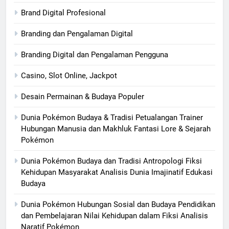
Brand Digital Profesional
Branding dan Pengalaman Digital
Branding Digital dan Pengalaman Pengguna
Casino, Slot Online, Jackpot
Desain Permainan & Budaya Populer
Dunia Pokémon Budaya & Tradisi Petualangan Trainer
Hubungan Manusia dan Makhluk Fantasi Lore & Sejarah
Pokémon
Dunia Pokémon Budaya dan Tradisi Antropologi Fiksi
Kehidupan Masyarakat Analisis Dunia Imajinatif Edukasi
Budaya
Dunia Pokémon Hubungan Sosial dan Budaya Pendidikan
dan Pembelajaran Nilai Kehidupan dalam Fiksi Analisis
Naratif Pokémon