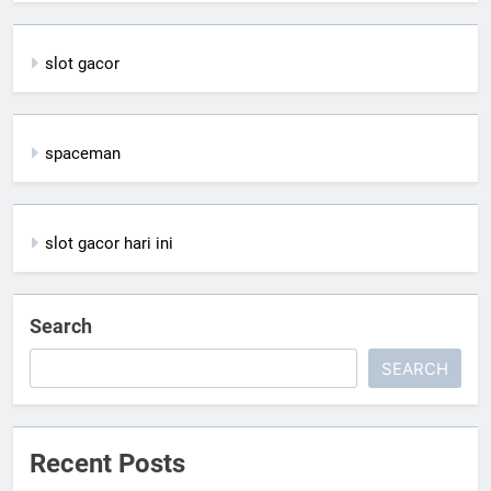
slot gacor
spaceman
slot gacor hari ini
Search
SEARCH
Recent Posts