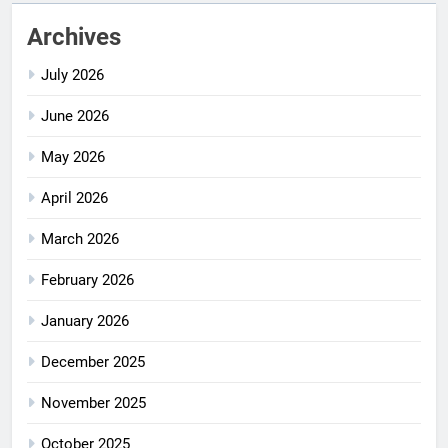
Archives
July 2026
June 2026
May 2026
April 2026
March 2026
February 2026
January 2026
December 2025
November 2025
October 2025