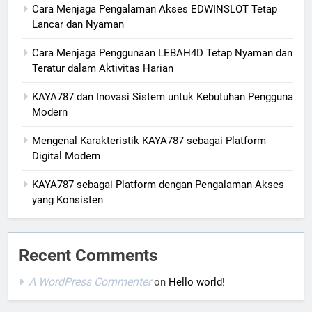
Cara Menjaga Pengalaman Akses EDWINSLOT Tetap
Lancar dan Nyaman
Cara Menjaga Penggunaan LEBAH4D Tetap Nyaman dan
Teratur dalam Aktivitas Harian
KAYA787 dan Inovasi Sistem untuk Kebutuhan Pengguna
Modern
Mengenal Karakteristik KAYA787 sebagai Platform
Digital Modern
KAYA787 sebagai Platform dengan Pengalaman Akses
yang Konsisten
Recent Comments
A WordPress Commenter
on
Hello world!