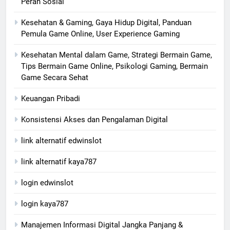
Peran Sosial
Kesehatan & Gaming, Gaya Hidup Digital, Panduan
Pemula Game Online, User Experience Gaming
Kesehatan Mental dalam Game, Strategi Bermain Game,
Tips Bermain Game Online, Psikologi Gaming, Bermain
Game Secara Sehat
Keuangan Pribadi
Konsistensi Akses dan Pengalaman Digital
link alternatif edwinslot
link alternatif kaya787
login edwinslot
login kaya787
Manajemen Informasi Digital Jangka Panjang &