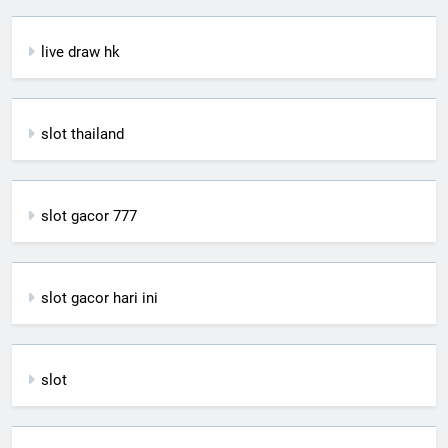
live draw hk
slot thailand
slot gacor 777
slot gacor hari ini
slot