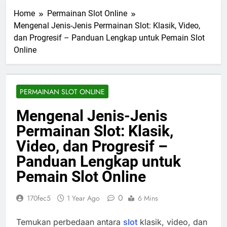
Home
Permainan Slot Online
Mengenal Jenis-Jenis Permainan Slot: Klasik, Video,
dan Progresif – Panduan Lengkap untuk Pemain Slot
Online
PERMAINAN SLOT ONLINE
Mengenal Jenis-Jenis
Permainan Slot: Klasik,
Video, dan Progresif –
Panduan Lengkap untuk
Pemain Slot Online
0
170fec5
1 Year Ago
6 Mins
Temukan perbedaan antara
slot
klasik, video, dan