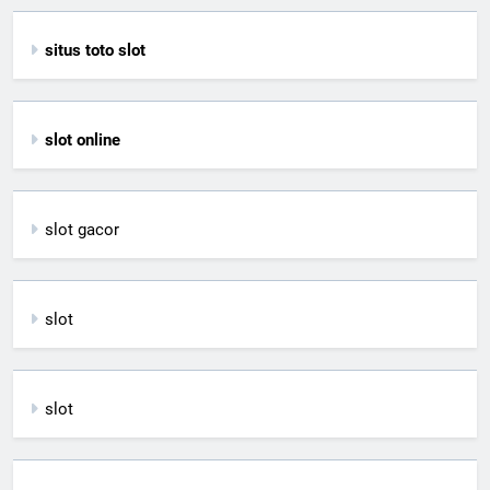
situs toto slot
slot online
slot gacor
slot
slot