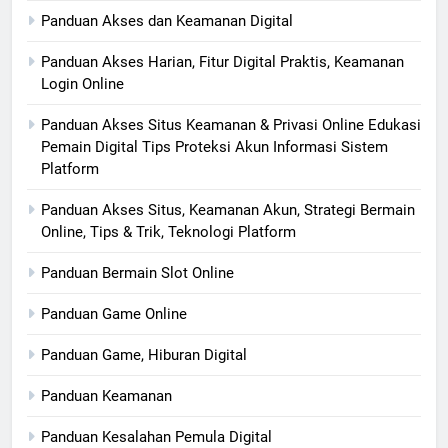
Panduan Akses dan Keamanan Digital
Panduan Akses Harian, Fitur Digital Praktis, Keamanan
Login Online
Panduan Akses Situs Keamanan & Privasi Online Edukasi
Pemain Digital Tips Proteksi Akun Informasi Sistem
Platform
Panduan Akses Situs, Keamanan Akun, Strategi Bermain
Online, Tips & Trik, Teknologi Platform
Panduan Bermain Slot Online
Panduan Game Online
Panduan Game, Hiburan Digital
Panduan Keamanan
Panduan Kesalahan Pemula Digital