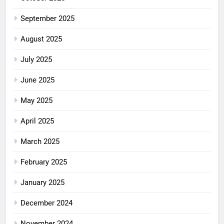
September 2025
August 2025
July 2025
June 2025
May 2025
April 2025
March 2025
February 2025
January 2025
December 2024
November 2024