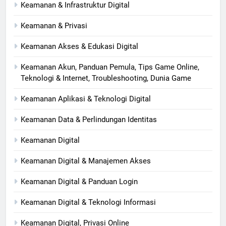
Keamanan & Infrastruktur Digital
Keamanan & Privasi
Keamanan Akses & Edukasi Digital
Keamanan Akun, Panduan Pemula, Tips Game Online,
Teknologi & Internet, Troubleshooting, Dunia Game
Keamanan Aplikasi & Teknologi Digital
Keamanan Data & Perlindungan Identitas
Keamanan Digital
Keamanan Digital & Manajemen Akses
Keamanan Digital & Panduan Login
Keamanan Digital & Teknologi Informasi
Keamanan Digital, Privasi Online