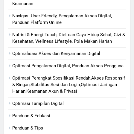
Keamanan
Navigasi User-Friendly, Pengalaman Akses Digital,
Panduan Platform Online
Nutrisi & Energi Tubuh, Diet dan Gaya Hidup Sehat, Gizi &
Kesehatan, Wellness Lifestyle, Pola Makan Harian
Optimalisasi Akses dan Kenyamanan Digital
Optimasi Pengalaman Digital, Panduan Akses Pengguna
Optimasi Perangkat Spesifikasi Rendah,Akses Responsif
& Ringan,Stabilitas Sesi dan Login,Optimasi Jaringan
Harian,Keamanan Akun & Privasi
Optimasi Tampilan Digital
Panduan & Edukasi
Panduan & Tips