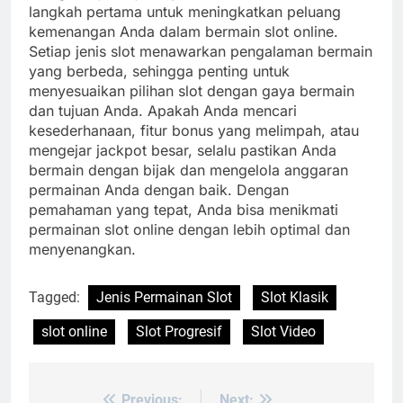
langkah pertama untuk meningkatkan peluang
kemenangan Anda dalam bermain slot online.
Setiap jenis slot menawarkan pengalaman bermain
yang berbeda, sehingga penting untuk
menyesuaikan pilihan slot dengan gaya bermain
dan tujuan Anda. Apakah Anda mencari
kesederhanaan, fitur bonus yang melimpah, atau
mengejar jackpot besar, selalu pastikan Anda
bermain dengan bijak dan mengelola anggaran
permainan Anda dengan baik. Dengan
pemahaman yang tepat, Anda bisa menikmati
permainan slot online dengan lebih optimal dan
menyenangkan.
Tagged:
Jenis Permainan Slot
Slot Klasik
slot online
Slot Progresif
Slot Video
Previous:
Next: