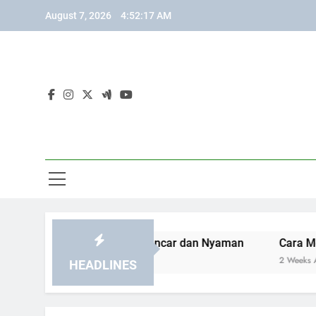
Skip
August 7, 2026
4:52:18 AM
to
content
Car
Dapatkan 
WINSLOT Tetap Lancar dan Nyaman
Cara Menjaga Pengg
2 Weeks Ago
HEADLINES