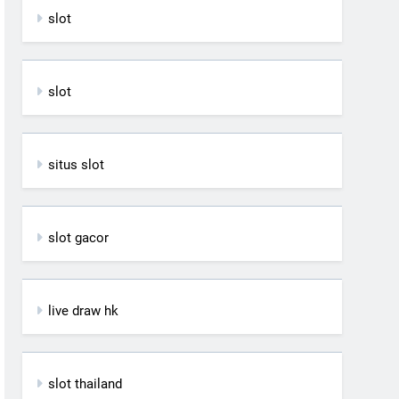
slot
slot
situs slot
slot gacor
live draw hk
slot thailand