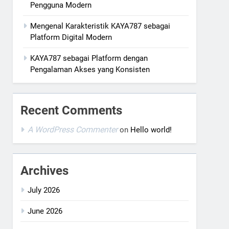
Pengguna Modern
Mengenal Karakteristik KAYA787 sebagai
Platform Digital Modern
KAYA787 sebagai Platform dengan
Pengalaman Akses yang Konsisten
Recent Comments
A WordPress Commenter
on
Hello world!
Archives
July 2026
June 2026