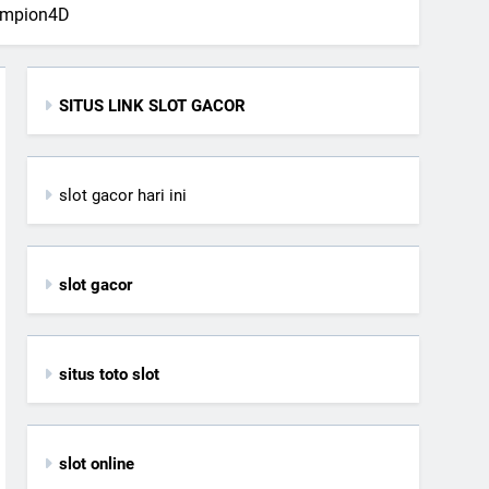
hampion4D
SITUS LINK SLOT GACOR
slot gacor hari ini
slot gacor
situs toto slot
slot online