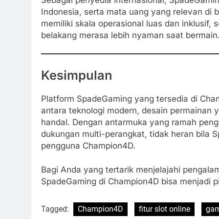
Indonesia, serta mata uang yang relevan di 
memiliki skala operasional luas dan inklusif
belakang merasa lebih nyaman saat bermain
Kesimpulan
Platform SpadeGaming yang tersedia di Cham
antara teknologi modern, desain permainan 
handal. Dengan antarmuka yang ramah peng
dukungan multi-perangkat, tidak heran bila 
pengguna Champion4D.
Bagi Anda yang tertarik menjelajahi pengalam
SpadeGaming di Champion4D bisa menjadi pil
Tagged:
Champion4D
fitur slot online
gam