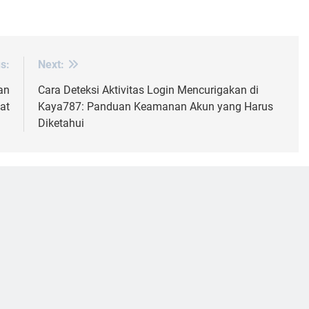
s:
Next:
gan
Cara Deteksi Aktivitas Login Mencurigakan di
at
Kaya787: Panduan Keamanan Akun yang Harus
Diketahui