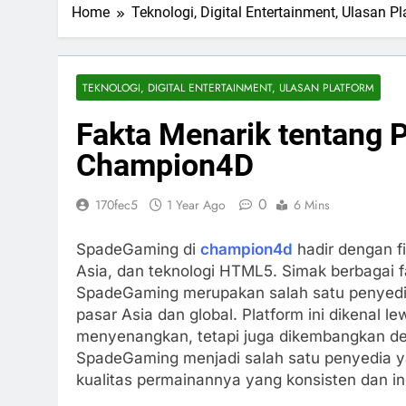
Home
Teknologi, Digital Entertainment, Ulasan P
TEKNOLOGI, DIGITAL ENTERTAINMENT, ULASAN PLATFORM
Fakta Menarik tentang 
Champion4D
0
170fec5
1 Year Ago
6 Mins
SpadeGaming di
champion4d
hadir dengan f
Asia, dan teknologi HTML5. Simak berbagai fa
SpadeGaming merupakan salah satu penyedia 
pasar Asia dan global. Platform ini dikenal 
menyenangkan, tetapi juga dikembangkan de
SpadeGaming menjadi salah satu penyedia y
kualitas permainannya yang konsisten dan ino