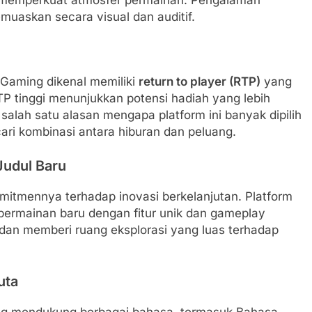
uaskan secara visual dan auditif.
deGaming dikenal memiliki
return to player (RTP)
yang
TP tinggi menunjukkan potensi hadiah yang lebih
salah satu alasan mengapa platform ini banyak dipilih
ri kombinasi antara hiburan dan peluang.
Judul Baru
mitmennya terhadap inovasi berkelanjutan. Platform
 permainan baru dengan fitur unik dan gameplay
i dan memberi ruang eksplorasi yang luas terhadap
uta
ng mendukung berbagai bahasa, termasuk Bahasa