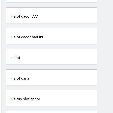
slot gacor 777
slot gacor hari ini
slot
slot dana
situs slot gacor