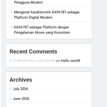
Pengguna Modern
Mengenal Karakteristik KAYA787 sebagai
Platform Digital Modern
KAYA787 sebagai Platform dengan
Pengalaman Akses yang Konsisten
Recent Comments
A WordPress Commenter
on
Hello world!
Archives
July 2026
June 2026