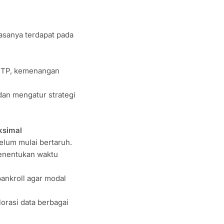
iasanya terdapat pada
i RTP, kemenangan
an mengatur strategi
ksimal
lum mulai bertaruh.
enentukan waktu
ankroll agar modal
orasi data berbagai