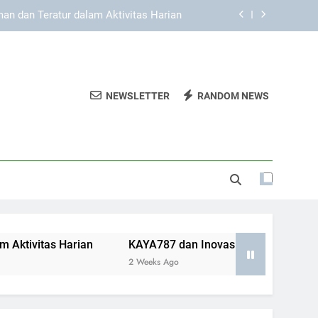
 dan Teratur dalam Aktivitas Harian
tem untuk Kebutuhan Pengguna Modern
YA787 sebagai Platform Digital Modern
NEWSLETTER
RANDOM NEWS
 EDWINSLOT Tetap Lancar dan Nyaman
 dan Teratur dalam Aktivitas Harian
. Jual Beli Mobil Dengan Mudah Dan Aman.
tem untuk Kebutuhan Pengguna Modern
YA787 sebagai Platform Digital Modern
arian
KAYA787 dan Inovasi Sistem untuk Kebutuhan P
2 Weeks Ago