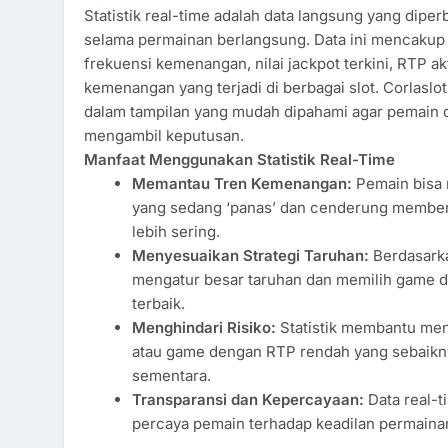
Statistik real-time adalah data langsung yang diper
selama permainan berlangsung. Data ini mencakup 
frekuensi kemenangan, nilai jackpot terkini, RTP akt
kemenangan yang terjadi di berbagai slot. Corlaslot
dalam tampilan yang mudah dipahami agar pemain 
mengambil keputusan.
Manfaat Menggunakan Statistik Real-Time
Memantau Tren Kemenangan:
Pemain bisa 
yang sedang ‘panas’ dan cenderung membe
lebih sering.
Menyesuaikan Strategi Taruhan:
Berdasarka
mengatur besar taruhan dan memilih game 
terbaik.
Menghindari Risiko:
Statistik membantu men
atau game dengan RTP rendah yang sebaikny
sementara.
Transparansi dan Kepercayaan:
Data real-
percaya pemain terhadap keadilan permainan 