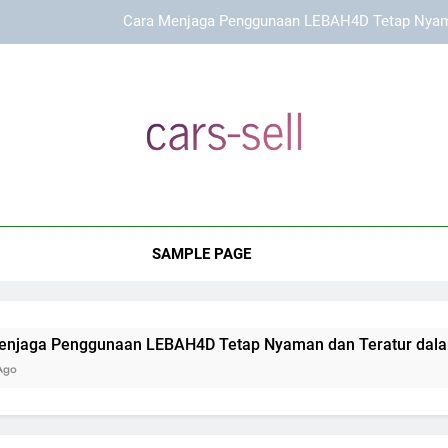
Cara Menjaga Penggunaan LEBAH4D Tetap Nyaman
KAYA787 dan Inovasi Sis
Mengenal Karakteristik KA
Cara Menjaga Pengalaman Akses
s Sell
Cara Menjaga Penggunaan LEBAH4D Tetap Nyaman
Mobil Bekas Berkualitas Dengan Harga Terjangkau Di Cars Sell
KAYA787 dan Inovasi Sis
SAMPLE PAGE
Mengenal Karakteristik KA
unaan LEBAH4D Tetap Nyaman dan Teratur dalam Aktivitas H