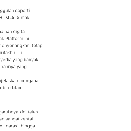
ggulan seperti
i HTML5. Simak
inan digital
l. Platform ini
 menyenangkan, tetapi
takhir. Di
yedia yang banyak
inannya yang
enjelaskan mengapa
ebih dalam.
garuhnya kini telah
an sangat kental
l, narasi, hingga