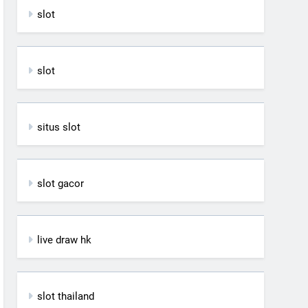
slot
slot
situs slot
slot gacor
live draw hk
slot thailand