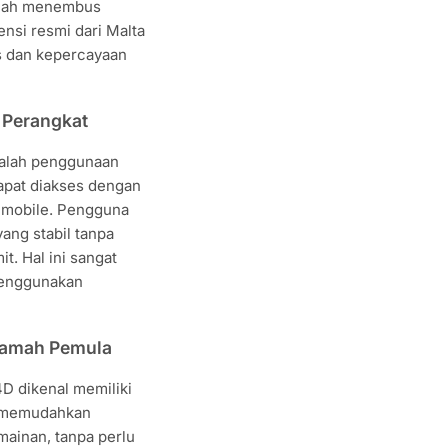
telah menembus
nsi resmi dari Malta
s dan kepercayaan
 Perangkat
dalah penggunaan
dapat diakses dengan
n mobile. Pengguna
ng stabil tanpa
t. Hal ini sangat
menggunakan
Ramah Pemula
D dikenal memiliki
ni memudahkan
ainan, tanpa perlu