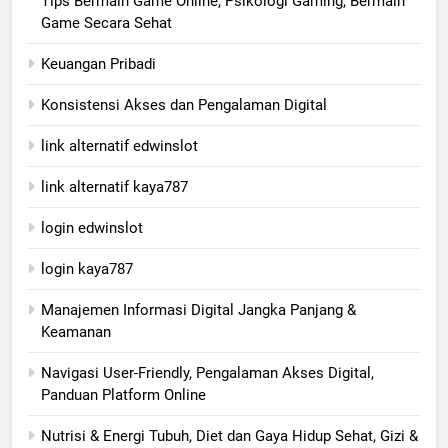
Tips Bermain Game Online, Psikologi Gaming, Bermain
Game Secara Sehat
Keuangan Pribadi
Konsistensi Akses dan Pengalaman Digital
link alternatif edwinslot
link alternatif kaya787
login edwinslot
login kaya787
Manajemen Informasi Digital Jangka Panjang &
Keamanan
Navigasi User-Friendly, Pengalaman Akses Digital,
Panduan Platform Online
Nutrisi & Energi Tubuh, Diet dan Gaya Hidup Sehat, Gizi &