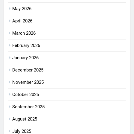
May 2026
April 2026
March 2026
February 2026
January 2026
December 2025
November 2025
October 2025
September 2025
August 2025
July 2025