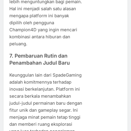
lebih menguntungkan bagi pemain.
Hal ini menjadi salah satu alasan
mengapa platform ini banyak
dipilih oleh pengguna
Champion4D yang ingin mencari
kombinasi antara hiburan dan
peluang.
7. Pembaruan Rutin dan
Penambahan Judul Baru
Keunggulan lain dari SpadeGaming
adalah komitmennya terhadap
inovasi berkelanjutan. Platform ini
secara berkala menambahkan
judul-judul permainan baru dengan
fitur unik dan gameplay segar. Ini
menjaga minat pemain tetap tinggi
dan memberi ruang eksplorasi