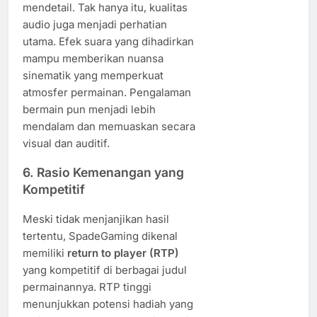
mendetail. Tak hanya itu, kualitas
audio juga menjadi perhatian
utama. Efek suara yang dihadirkan
mampu memberikan nuansa
sinematik yang memperkuat
atmosfer permainan. Pengalaman
bermain pun menjadi lebih
mendalam dan memuaskan secara
visual dan auditif.
6. Rasio Kemenangan yang
Kompetitif
Meski tidak menjanjikan hasil
tertentu, SpadeGaming dikenal
memiliki
return to player (RTP)
yang kompetitif di berbagai judul
permainannya. RTP tinggi
menunjukkan potensi hadiah yang