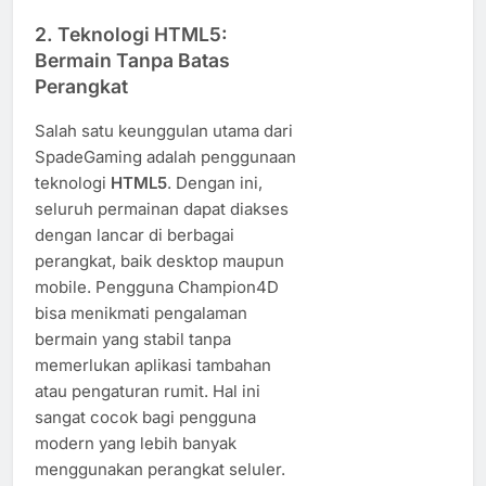
2. Teknologi HTML5:
Bermain Tanpa Batas
Perangkat
Salah satu keunggulan utama dari
SpadeGaming adalah penggunaan
teknologi
HTML5
. Dengan ini,
seluruh permainan dapat diakses
dengan lancar di berbagai
perangkat, baik desktop maupun
mobile. Pengguna Champion4D
bisa menikmati pengalaman
bermain yang stabil tanpa
memerlukan aplikasi tambahan
atau pengaturan rumit. Hal ini
sangat cocok bagi pengguna
modern yang lebih banyak
menggunakan perangkat seluler.