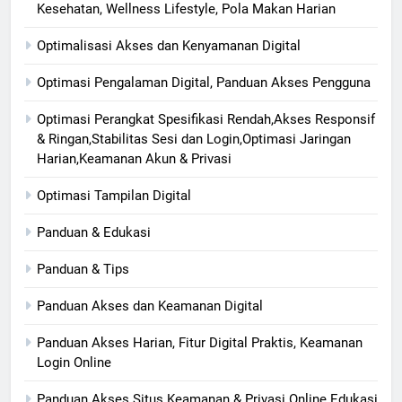
Kesehatan, Wellness Lifestyle, Pola Makan Harian
Optimalisasi Akses dan Kenyamanan Digital
Optimasi Pengalaman Digital, Panduan Akses Pengguna
Optimasi Perangkat Spesifikasi Rendah,Akses Responsif
& Ringan,Stabilitas Sesi dan Login,Optimasi Jaringan
Harian,Keamanan Akun & Privasi
Optimasi Tampilan Digital
Panduan & Edukasi
Panduan & Tips
Panduan Akses dan Keamanan Digital
Panduan Akses Harian, Fitur Digital Praktis, Keamanan
Login Online
Panduan Akses Situs Keamanan & Privasi Online Edukasi