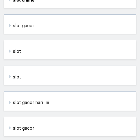
slot gacor
slot
slot
slot gacor hari ini
slot gacor