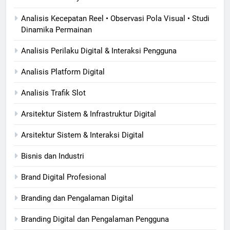
Analisis Kecepatan Reel • Observasi Pola Visual • Studi
Dinamika Permainan
Analisis Perilaku Digital & Interaksi Pengguna
Analisis Platform Digital
Analisis Trafik Slot
Arsitektur Sistem & Infrastruktur Digital
Arsitektur Sistem & Interaksi Digital
Bisnis dan Industri
Brand Digital Profesional
Branding dan Pengalaman Digital
Branding Digital dan Pengalaman Pengguna