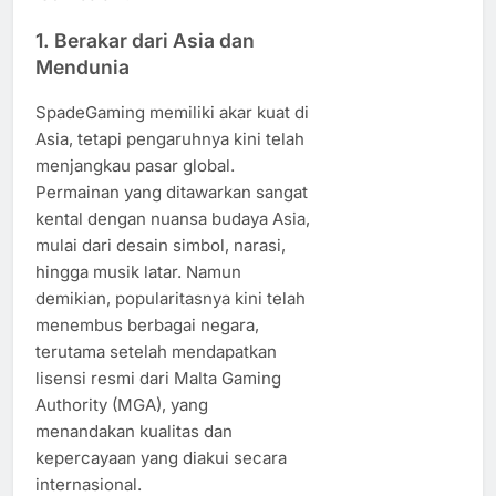
1. Berakar dari Asia dan
Mendunia
SpadeGaming memiliki akar kuat di
Asia, tetapi pengaruhnya kini telah
menjangkau pasar global.
Permainan yang ditawarkan sangat
kental dengan nuansa budaya Asia,
mulai dari desain simbol, narasi,
hingga musik latar. Namun
demikian, popularitasnya kini telah
menembus berbagai negara,
terutama setelah mendapatkan
lisensi resmi dari Malta Gaming
Authority (MGA), yang
menandakan kualitas dan
kepercayaan yang diakui secara
internasional.