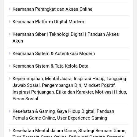
Keamanan Perangkat dan Akses Online
Keamanan Platform Digital Modern
Keamanan Siber | Teknologi Digital | Panduan Akses
Akun
Keamanan Sistem & Autentikasi Modern
Keamanan Sistem & Tata Kelola Data
Kepemimpinan, Mental Juara, Inspirasi Hidup, Tanggung
Jawab Sosial, Pengembangan Diri, Mindset Positif,
Inspirasi Perjuangan, Etika dan Karakter, Motivasi Hidup,
Peran Sosial
Kesehatan & Gaming, Gaya Hidup Digital, Panduan
Pemula Game Online, User Experience Gaming
Kesehatan Mental dalam Game, Strategi Bermain Game,