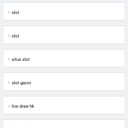
slot
slot
situs slot
slot gacor
live draw hk