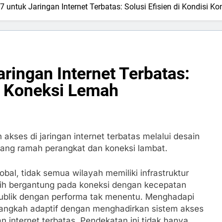
 untuk Jaringan Internet Terbatas: Solusi Efisien di Kondisi K
ringan Internet Terbatas:
si Koneksi Lemah
kses di jaringan internet terbatas melalui desain
if yang ramah perangkat dan koneksi lambat.
obal, tidak semua wilayah memiliki infrastruktur
ih bergantung pada koneksi dengan kecepatan
i publik dengan performa tak menentu. Menghadapi
langkah adaptif dengan menghadirkan sistem akses
gan internet terbatas. Pendekatan ini tidak hanya