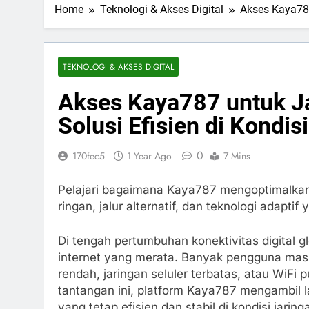
Home
Teknologi & Akses Digital
Akses Kaya787
TEKNOLOGI & AKSES DIGITAL
Akses Kaya787 untuk Ja
Solusi Efisien di Kondi
0
170fec5
1 Year Ago
7 Mins
Pelajari bagaimana Kaya787 mengoptimalkan a
ringan, jalur alternatif, dan teknologi adapt
Di tengah pertumbuhan konektivitas digital gl
internet yang merata. Banyak pengguna mas
rendah, jaringan seluler terbatas, atau WiF
tantangan ini, platform Kaya787 mengambil 
yang tetap efisien dan stabil di kondisi jarin