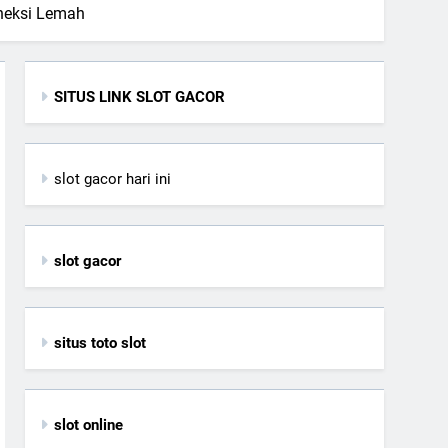
oneksi Lemah
SITUS LINK SLOT GACOR
slot gacor hari ini
slot gacor
situs toto slot
slot online