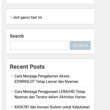
slot gacor hari ini
Search
SEARCH
Recent Posts
Cara Menjaga Pengalaman Akses
EDWINSLOT Tetap Lancar dan Nyaman
Cara Menjaga Penggunaan LEBAH4D Tetap
Nyaman dan Teratur dalam Aktivitas Harian
KAYA787 dan Inovasi Sistem untuk Kebutuhan