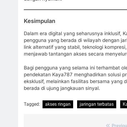
Kesimpulan
Dalam era digital yang seharusnya inklusif,
pengguna yang berada di wilayah dengan jarin
link alternatif yang stabil, teknologi kompr
menjawab tantangan akses secara menyelur
Bagi pengguna yang selama ini terhambat ol
pendekatan Kaya787 menghadirkan solusi prakt
eksklusif, melainkan fasilitas bersama yang
berada di ujung jangkauan sinyal.
Tagged:
akses ringan
jaringan terbatas
K
Previou