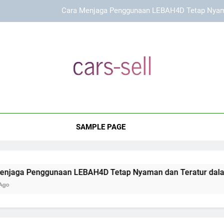
Cara Menjaga Penggunaan LEBAH4D Tetap Nyaman
KAYA787 dan Inovasi Sis
Mengenal Karakteristik KA
Cara Menjaga Pengalaman Akses
s Sell
Cara Menjaga Penggunaan LEBAH4D Tetap Nyaman
Mobil Bekas Berkualitas Dengan Harga Terjangkau Di Cars Sell
KAYA787 dan Inovasi Sis
SAMPLE PAGE
Mengenal Karakteristik KA
gunaan LEBAH4D Tetap Nyaman dan Teratur dalam Aktivitas 