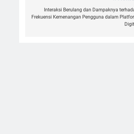
Post
navigation
Interaksi Berulang dan Dampaknya terhad
Frekuensi Kemenangan Pengguna dalam Platfo
Digi