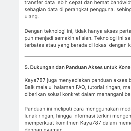
transfer data lebih cepat dan hemat bandwid
sebagian data di perangkat pengguna, sehin
ulang.
Dengan teknologi ini, tidak hanya akses perta
pun menjadi semakin efisien. Teknologi ini
terbatas atau yang berada di lokasi dengan k
5. Dukungan dan Panduan Akses untuk Kone
Kaya787 juga menyediakan panduan akses b
Baik melalui halaman FAQ, tutorial ringan, 
diberikan solusi konkret dalam menangani b
Panduan ini meliputi cara menggunakan mod
lunak ringan, hingga informasi terkini mengena
memperkuat komitmen Kaya787 dalam memas
dengan nyaman.