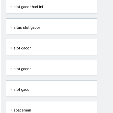
slot gacor hari ini
situs slot gacor
slot gacor
slot gacor
slot gacor
spaceman