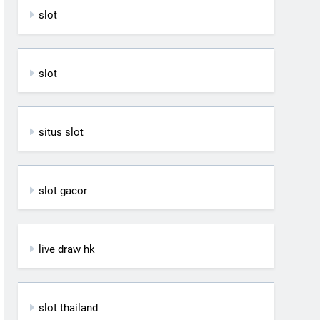
slot
slot
situs slot
slot gacor
live draw hk
slot thailand