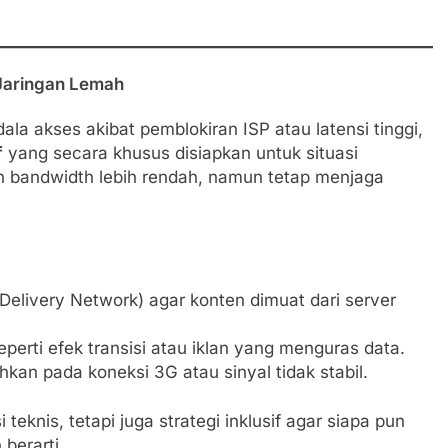
 Jaringan Lemah
a akses akibat pemblokiran ISP atau latensi tinggi,
f
yang secara khusus disiapkan untuk situasi
gan bandwidth lebih rendah, namun tetap menjaga
elivery Network) agar konten dimuat dari server
eperti efek transisi atau iklan yang menguras data.
kan pada koneksi 3G atau sinyal tidak stabil.
teknis, tetapi juga strategi inklusif agar siapa pun
berarti.