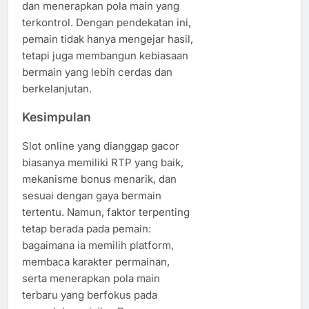
dan menerapkan pola main yang
terkontrol. Dengan pendekatan ini,
pemain tidak hanya mengejar hasil,
tetapi juga membangun kebiasaan
bermain yang lebih cerdas dan
berkelanjutan.
Kesimpulan
Slot online yang dianggap gacor
biasanya memiliki RTP yang baik,
mekanisme bonus menarik, dan
sesuai dengan gaya bermain
tertentu. Namun, faktor terpenting
tetap berada pada pemain:
bagaimana ia memilih platform,
membaca karakter permainan,
serta menerapkan pola main
terbaru yang berfokus pada