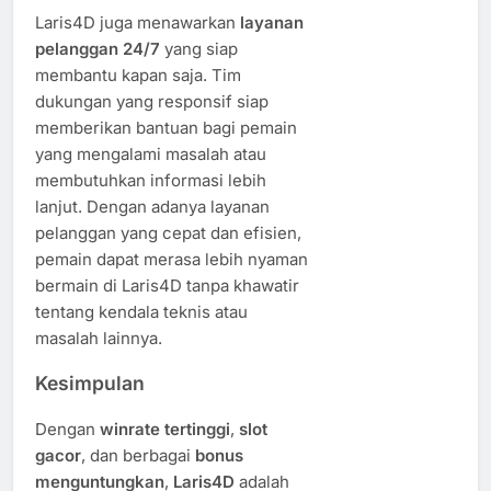
Laris4D juga menawarkan
layanan
pelanggan 24/7
yang siap
membantu kapan saja. Tim
dukungan yang responsif siap
memberikan bantuan bagi pemain
yang mengalami masalah atau
membutuhkan informasi lebih
lanjut. Dengan adanya layanan
pelanggan yang cepat dan efisien,
pemain dapat merasa lebih nyaman
bermain di Laris4D tanpa khawatir
tentang kendala teknis atau
masalah lainnya.
Kesimpulan
Dengan
winrate tertinggi
,
slot
gacor
, dan berbagai
bonus
menguntungkan
,
Laris4D
adalah