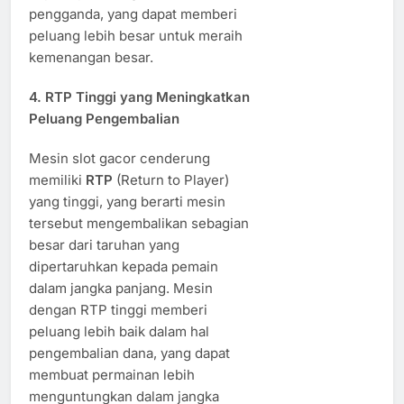
pengganda, yang dapat memberi
peluang lebih besar untuk meraih
kemenangan besar.
4.
RTP Tinggi yang Meningkatkan
Peluang Pengembalian
Mesin slot gacor cenderung
memiliki
RTP
(Return to Player)
yang tinggi, yang berarti mesin
tersebut mengembalikan sebagian
besar dari taruhan yang
dipertaruhkan kepada pemain
dalam jangka panjang. Mesin
dengan RTP tinggi memberi
peluang lebih baik dalam hal
pengembalian dana, yang dapat
membuat permainan lebih
menguntungkan dalam jangka