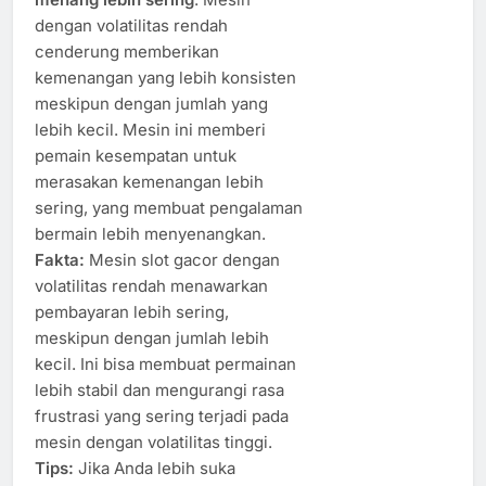
dengan volatilitas rendah
cenderung memberikan
kemenangan yang lebih konsisten
meskipun dengan jumlah yang
lebih kecil. Mesin ini memberi
pemain kesempatan untuk
merasakan kemenangan lebih
sering, yang membuat pengalaman
bermain lebih menyenangkan.
Fakta:
Mesin slot gacor dengan
volatilitas rendah menawarkan
pembayaran lebih sering,
meskipun dengan jumlah lebih
kecil. Ini bisa membuat permainan
lebih stabil dan mengurangi rasa
frustrasi yang sering terjadi pada
mesin dengan volatilitas tinggi.
Tips:
Jika Anda lebih suka