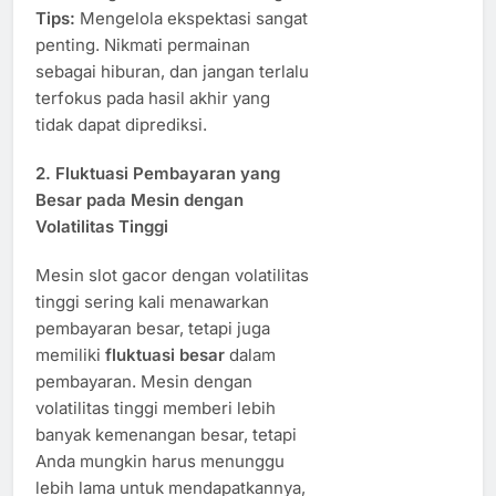
Tips:
Mengelola ekspektasi sangat
penting. Nikmati permainan
sebagai hiburan, dan jangan terlalu
terfokus pada hasil akhir yang
tidak dapat diprediksi.
2.
Fluktuasi Pembayaran yang
Besar pada Mesin dengan
Volatilitas Tinggi
Mesin slot gacor dengan volatilitas
tinggi sering kali menawarkan
pembayaran besar, tetapi juga
memiliki
fluktuasi besar
dalam
pembayaran. Mesin dengan
volatilitas tinggi memberi lebih
banyak kemenangan besar, tetapi
Anda mungkin harus menunggu
lebih lama untuk mendapatkannya,