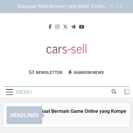
Skip
Modern
Bagaimana Cara Menjadi Pemain Game Online
to
yang Lebih Disiplin dan Terorganisir
content
Kaya787 dengan Akses Fleksibel untuk Pengguna
di Berbagai Perangkat
Langkah Praktis Mengelola Pengeluaran dengan
Kaya787
Dukungan Multi-Browser yang Stabil: Fondasi
Pengalaman Web Optimal di Layanan Digital
Modern
Bagaimana Cara Menjadi Pemain Game Online
yang Lebih Disiplin dan Terorganisir
Cars Sell
Dapatkan Mobil Bekas Berkualitas Dengan
Kaya787 dengan Akses Fleksibel untuk Pengguna
NEWSLETTER
RANDOM NEWS
di Berbagai Perangkat
Harga Terjangkau Di Cars Sell. Jual Beli
Mobil Dengan Mudah Dan Aman.
MENU
engelola Stres Saat Bermain Game Online yang Kompetitif
HEADLINES
 Months Ago