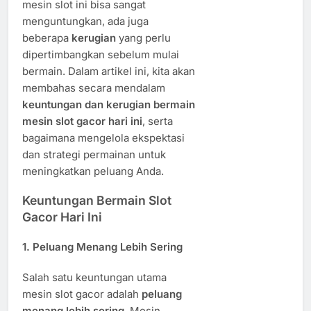
mesin slot ini bisa sangat
menguntungkan, ada juga
beberapa
kerugian
yang perlu
dipertimbangkan sebelum mulai
bermain. Dalam artikel ini, kita akan
membahas secara mendalam
keuntungan dan kerugian bermain
mesin slot gacor hari ini
, serta
bagaimana mengelola ekspektasi
dan strategi permainan untuk
meningkatkan peluang Anda.
Keuntungan Bermain Slot
Gacor Hari Ini
1.
Peluang Menang Lebih Sering
Salah satu keuntungan utama
mesin slot gacor adalah
peluang
menang lebih sering
. Mesin