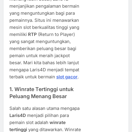
menjanjikan pengalaman bermain
yang menguntungkan bagi para
pemainnya. Situs ini menawarkan
mesin slot berkualitas tinggi yang
memiliki
RTP
(Return to Player)
yang sangat menguntungkan,
memberikan peluang besar bagi
pemain untuk meraih jackpot
besar. Mari kita bahas lebih lanjut
mengapa Laris4D menjadi tempat
terbaik untuk bermain
slot gacor
.
1.
Winrate Tertinggi untuk
Peluang Menang Besar
Salah satu alasan utama mengapa
Laris4D
menjadi pilihan para
pemain slot adalah
winrate
tertinggi
yang ditawarkan. Winrate