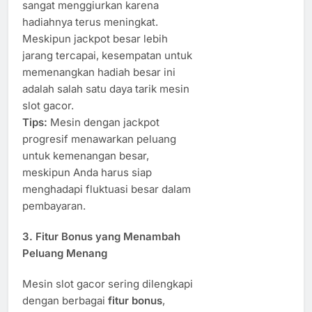
sangat menggiurkan karena
hadiahnya terus meningkat.
Meskipun jackpot besar lebih
jarang tercapai, kesempatan untuk
memenangkan hadiah besar ini
adalah salah satu daya tarik mesin
slot gacor.
Tips:
Mesin dengan jackpot
progresif menawarkan peluang
untuk kemenangan besar,
meskipun Anda harus siap
menghadapi fluktuasi besar dalam
pembayaran.
3.
Fitur Bonus yang Menambah
Peluang Menang
Mesin slot gacor sering dilengkapi
dengan berbagai
fitur bonus
,