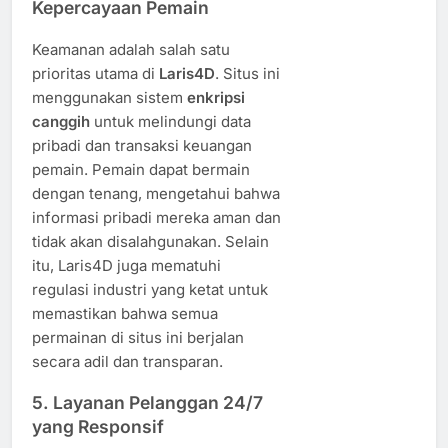
Kepercayaan Pemain
Keamanan adalah salah satu
prioritas utama di
Laris4D
. Situs ini
menggunakan sistem
enkripsi
canggih
untuk melindungi data
pribadi dan transaksi keuangan
pemain. Pemain dapat bermain
dengan tenang, mengetahui bahwa
informasi pribadi mereka aman dan
tidak akan disalahgunakan. Selain
itu, Laris4D juga mematuhi
regulasi industri yang ketat untuk
memastikan bahwa semua
permainan di situs ini berjalan
secara adil dan transparan.
5.
Layanan Pelanggan 24/7
yang Responsif