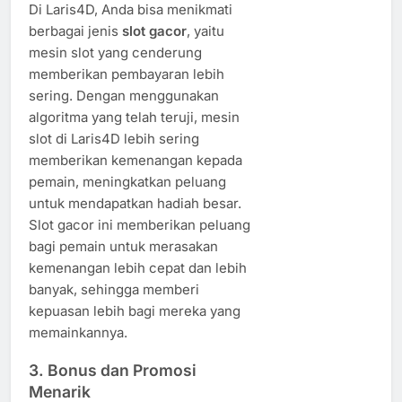
Di Laris4D, Anda bisa menikmati
berbagai jenis
slot gacor
, yaitu
mesin slot yang cenderung
memberikan pembayaran lebih
sering. Dengan menggunakan
algoritma yang telah teruji, mesin
slot di Laris4D lebih sering
memberikan kemenangan kepada
pemain, meningkatkan peluang
untuk mendapatkan hadiah besar.
Slot gacor ini memberikan peluang
bagi pemain untuk merasakan
kemenangan lebih cepat dan lebih
banyak, sehingga memberi
kepuasan lebih bagi mereka yang
memainkannya.
3.
Bonus dan Promosi
Menarik