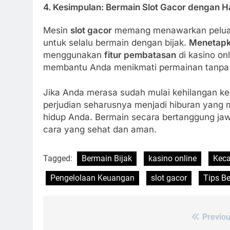
4.
Kesimpulan: Bermain Slot Gacor dengan Ha
Mesin
slot gacor
memang menawarkan peluang
untuk selalu bermain dengan bijak.
Menetapk
menggunakan
fitur pembatasan
di kasino on
membantu Anda menikmati permainan tanpa 
Jika Anda merasa sudah mulai kehilangan ken
perjudian seharusnya menjadi hiburan yang
hidup Anda. Bermain secara bertanggung ja
cara yang sehat dan aman.
Tagged:
Bermain Bijak
kasino online
Keca
Pengelolaan Keuangan
slot gacor
Tips Be
Previou
Post