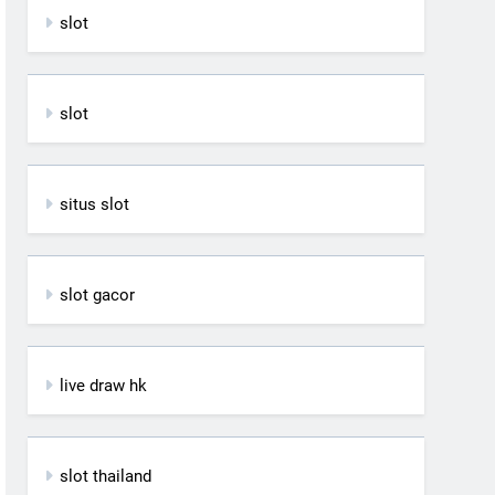
slot
slot
situs slot
slot gacor
live draw hk
slot thailand