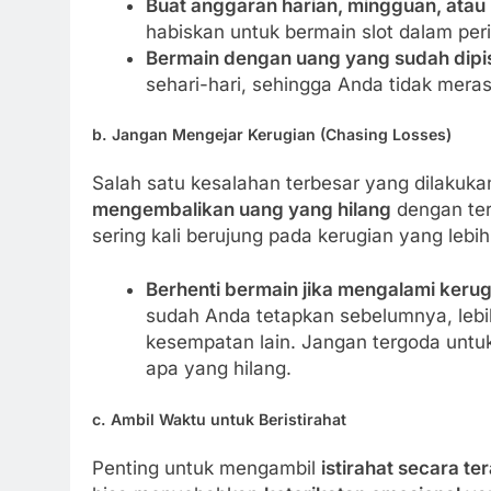
Buat anggaran harian, mingguan, atau
habiskan untuk bermain slot dalam peri
Bermain dengan uang yang sudah dip
sehari-hari, sehingga Anda tidak meras
b. Jangan Mengejar Kerugian (Chasing Losses)
Salah satu kesalahan terbesar yang dilakuk
mengembalikan uang yang hilang
dengan ter
sering kali berujung pada kerugian yang lebih
Berhenti bermain jika mengalami kerug
sudah Anda tetapkan sebelumnya, lebih
kesempatan lain. Jangan tergoda untu
apa yang hilang.
c. Ambil Waktu untuk Beristirahat
Penting untuk mengambil
istirahat secara ter