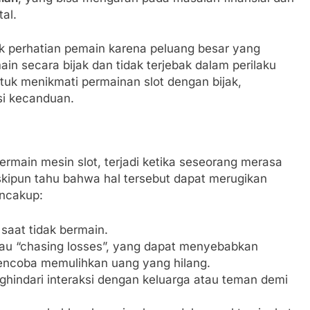
al.
ik perhatian pemain karena peluang besar yang
in secara bijak dan tidak terjebak dalam perilaku
ntuk menikmati permainan slot dengan bijak,
si kecanduan.
rmain mesin slot, terjadi ketika seseorang merasa
kipun tahu bahwa hal tersebut dapat merugikan
encakup:
saat tidak bermain.
tau “chasing losses”, yang dapat menyebabkan
encoba memulihkan uang yang hilang.
nghindari interaksi dengan keluarga atau teman demi