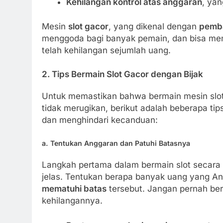
Kehilangan kontrol atas anggaran
, ya
Mesin
slot gacor
, yang dikenal dengan
pemba
menggoda bagi banyak pemain, dan bisa me
telah kehilangan sejumlah uang.
2.
Tips Bermain Slot Gacor dengan Bijak
Untuk memastikan bahwa bermain mesin slo
tidak merugikan, berikut adalah beberapa t
dan menghindari kecanduan:
a. Tentukan Anggaran dan Patuhi Batasnya
Langkah pertama dalam bermain slot secara
jelas. Tentukan berapa banyak uang yang An
mematuhi batas
tersebut. Jangan pernah be
kehilangannya.