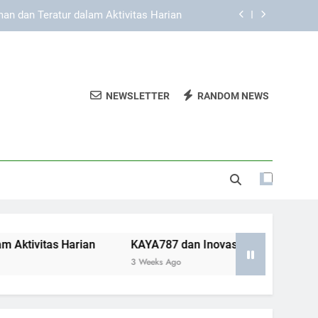
 dan Teratur dalam Aktivitas Harian
tem untuk Kebutuhan Pengguna Modern
YA787 sebagai Platform Digital Modern
NEWSLETTER
RANDOM NEWS
 EDWINSLOT Tetap Lancar dan Nyaman
 dan Teratur dalam Aktivitas Harian
. Jual Beli Mobil Dengan Mudah Dan Aman.
tem untuk Kebutuhan Pengguna Modern
YA787 sebagai Platform Digital Modern
Harian
KAYA787 dan Inovasi Sistem untuk Kebutuhan 
3 Weeks Ago