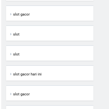
slot gacor
slot
slot
slot gacor hari ini
slot gacor