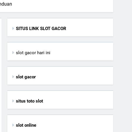
anduan
SITUS LINK SLOT GACOR
slot gacor hari ini
slot gacor
situs toto slot
slot online