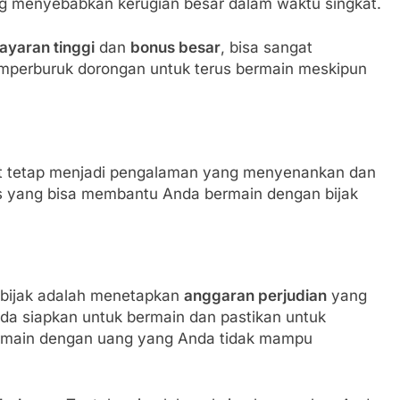
ng menyebabkan kerugian besar dalam waktu singkat.
yaran tinggi
dan
bonus besar
, bisa sangat
mperburuk dorongan untuk terus bermain meskipun
t tetap menjadi pengalaman yang menyenankan dan
ips yang bisa membantu Anda bermain dengan bijak
 bijak adalah menetapkan
anggaran perjudian
yang
da siapkan untuk bermain dan pastikan untuk
rmain dengan uang yang Anda tidak mampu