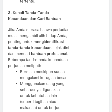
tertentu.
3.
Kenali Tanda-Tanda
Kecanduan dan Cari Bantuan
Jika Anda merasa bahwa perjudian
mulai mengambil alih hidup Anda,
penting untuk
mengidentifikasi
tanda-tanda kecanduan
sejak dini
dan mencari
bantuan profesional
.
Beberapa tanda-tanda kecanduan
perjudian meliputi:
Bermain meskipun sudah
mengalami kerugian besar.
Menggunakan uang yang
seharusnya digunakan
untuk kebutuhan lain
(seperti tagihan atau
makanan) untuk berjudi.