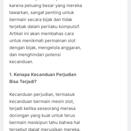
karena peluang besar yang mereka
tawarkan, sangat penting untuk
bermain secara bijak dan tidak
terjebak dalam perilaku kompulsif.
Artikel ini akan membahas cara
untuk menikmati permainan slot
dengan bijak, mengelola anggaran,
dan menghindari potensi
kecanduan.
1.
Kenapa Kecanduan Perjudian
Bisa Terjadi?
Kecanduan perjudian, termasuk
kecanduan bermain mesin slot,
terjadi ketika seseorang merasa
dorongan yang kuat untuk terus
bermain meskipun tahu bahwa hal
tersebut dapat merugikan mereka.