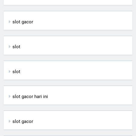
slot gacor
slot
slot
slot gacor hari ini
slot gacor