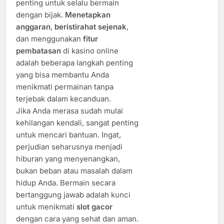
penting untuk selalu bermain
dengan bijak.
Menetapkan
anggaran
,
beristirahat sejenak
,
dan menggunakan
fitur
pembatasan
di kasino online
adalah beberapa langkah penting
yang bisa membantu Anda
menikmati permainan tanpa
terjebak dalam kecanduan.
Jika Anda merasa sudah mulai
kehilangan kendali, sangat penting
untuk mencari bantuan. Ingat,
perjudian seharusnya menjadi
hiburan yang menyenangkan,
bukan beban atau masalah dalam
hidup Anda. Bermain secara
bertanggung jawab adalah kunci
untuk menikmati
slot gacor
dengan cara yang sehat dan aman.