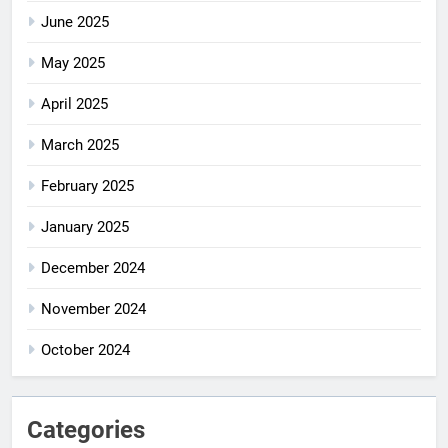
June 2025
May 2025
April 2025
March 2025
February 2025
January 2025
December 2024
November 2024
October 2024
Categories