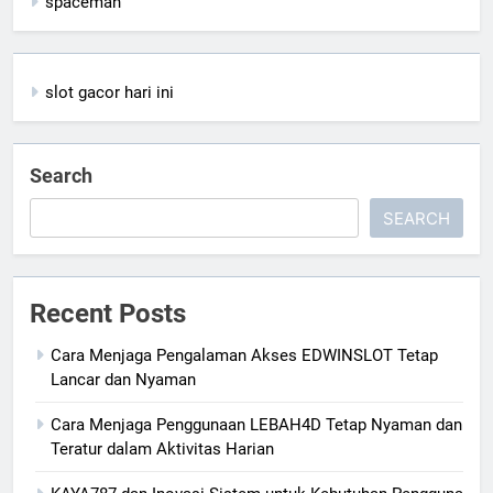
spaceman
slot gacor hari ini
Search
SEARCH
Recent Posts
Cara Menjaga Pengalaman Akses EDWINSLOT Tetap
Lancar dan Nyaman
Cara Menjaga Penggunaan LEBAH4D Tetap Nyaman dan
Teratur dalam Aktivitas Harian