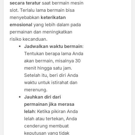
secara teratur
saat bermain mesin
slot. Terlalu lama bermain bisa
menyebabkan
keterikatan
emosional
yang lebih dalam pada
permainan dan meningkatkan
risiko kecanduan.
Jadwalkan waktu bermain
:
Tentukan berapa lama Anda
akan bermain, misalnya 30
menit hingga satu jam.
Setelah itu, beri diri Anda
waktu untuk istirahat dan
merenung.
Jauhkan diri dari
permainan jika merasa
lelah
: Ketika pikiran Anda
lelah atau tertekan, Anda
cenderung membuat
keputusan yang tidak