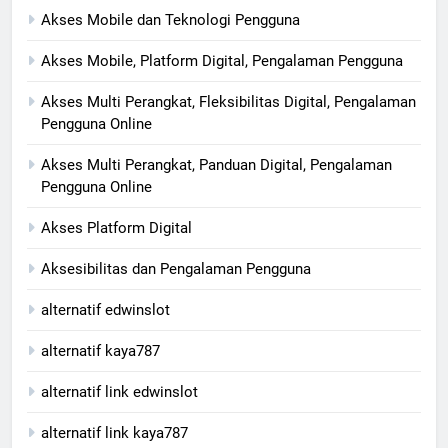
Akses Mobile dan Teknologi Pengguna
Akses Mobile, Platform Digital, Pengalaman Pengguna
Akses Multi Perangkat, Fleksibilitas Digital, Pengalaman
Pengguna Online
Akses Multi Perangkat, Panduan Digital, Pengalaman
Pengguna Online
Akses Platform Digital
Aksesibilitas dan Pengalaman Pengguna
alternatif edwinslot
alternatif kaya787
alternatif link edwinslot
alternatif link kaya787