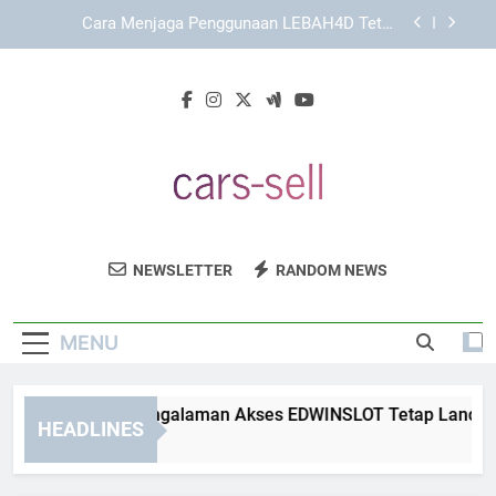
Skip
KAYA787 dan Inovasi Sistem untuk Kebutuhan
to
Pengguna Modern
content
Mengenal Karakteristik KAYA787 sebagai
Platform Digital Modern
Cara Menjaga Pengalaman Akses EDWINSLOT
Tetap Lancar dan Nyaman
Cara Menjaga Penggunaan LEBAH4D Tetap
Nyaman dan Teratur dalam Aktivitas Harian
KAYA787 dan Inovasi Sistem untuk Kebutuhan
Pengguna Modern
Cars Sell
Dapatkan Mobil Bekas Berkualitas Dengan
Mengenal Karakteristik KAYA787 sebagai
NEWSLETTER
RANDOM NEWS
Platform Digital Modern
Harga Terjangkau Di Cars Sell. Jual Beli
Mobil Dengan Mudah Dan Aman.
MENU
ra Menjaga Pengalaman Akses EDWINSLOT Tetap Lancar da
HEADLINES
Weeks Ago