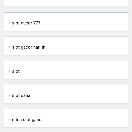
slot gacor 777
slot gacor hari ini
slot
slot dana
situs slot gacor