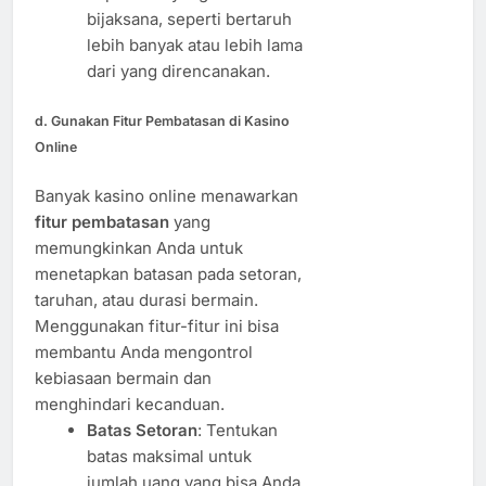
bijaksana, seperti bertaruh
lebih banyak atau lebih lama
dari yang direncanakan.
d. Gunakan Fitur Pembatasan di Kasino
Online
Banyak kasino online menawarkan
fitur pembatasan
yang
memungkinkan Anda untuk
menetapkan batasan pada setoran,
taruhan, atau durasi bermain.
Menggunakan fitur-fitur ini bisa
membantu Anda mengontrol
kebiasaan bermain dan
menghindari kecanduan.
Batas Setoran
: Tentukan
batas maksimal untuk
jumlah uang yang bisa Anda