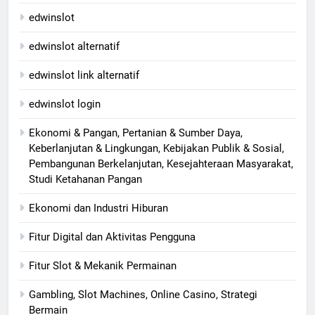
edwinslot
edwinslot alternatif
edwinslot link alternatif
edwinslot login
Ekonomi & Pangan, Pertanian & Sumber Daya,
Keberlanjutan & Lingkungan, Kebijakan Publik & Sosial,
Pembangunan Berkelanjutan, Kesejahteraan Masyarakat,
Studi Ketahanan Pangan
Ekonomi dan Industri Hiburan
Fitur Digital dan Aktivitas Pengguna
Fitur Slot & Mekanik Permainan
Gambling, Slot Machines, Online Casino, Strategi
Bermain