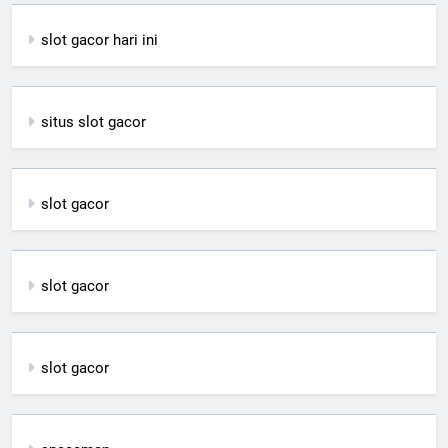
slot gacor hari ini
situs slot gacor
slot gacor
slot gacor
slot gacor