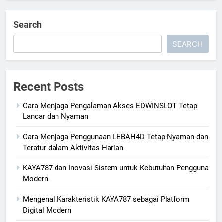
Search
SEARCH
Recent Posts
Cara Menjaga Pengalaman Akses EDWINSLOT Tetap
Lancar dan Nyaman
Cara Menjaga Penggunaan LEBAH4D Tetap Nyaman dan
Teratur dalam Aktivitas Harian
KAYA787 dan Inovasi Sistem untuk Kebutuhan Pengguna
Modern
Mengenal Karakteristik KAYA787 sebagai Platform
Digital Modern