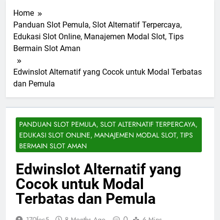
Home
Panduan Slot Pemula, Slot Alternatif Terpercaya,
Edukasi Slot Online, Manajemen Modal Slot, Tips
Bermain Slot Aman
Edwinslot Alternatif yang Cocok untuk Modal Terbatas
dan Pemula
PANDUAN SLOT PEMULA, SLOT ALTERNATIF TERPERCAYA,
EDUKASI SLOT ONLINE, MANAJEMEN MODAL SLOT, TIPS
BERMAIN SLOT AMAN
Edwinslot Alternatif yang
Cocok untuk Modal
Terbatas dan Pemula
0
170fec5
8 Months Ago
6 Mins