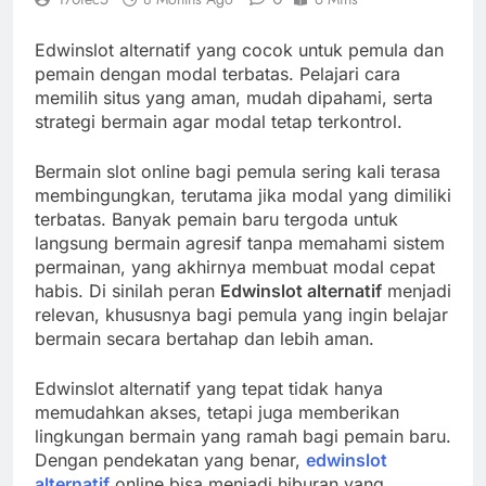
Edwinslot alternatif yang cocok untuk pemula dan
pemain dengan modal terbatas. Pelajari cara
memilih situs yang aman, mudah dipahami, serta
strategi bermain agar modal tetap terkontrol.
Bermain slot online bagi pemula sering kali terasa
membingungkan, terutama jika modal yang dimiliki
terbatas. Banyak pemain baru tergoda untuk
langsung bermain agresif tanpa memahami sistem
permainan, yang akhirnya membuat modal cepat
habis. Di sinilah peran
Edwinslot alternatif
menjadi
relevan, khususnya bagi pemula yang ingin belajar
bermain secara bertahap dan lebih aman.
Edwinslot alternatif yang tepat tidak hanya
memudahkan akses, tetapi juga memberikan
lingkungan bermain yang ramah bagi pemain baru.
Dengan pendekatan yang benar,
edwinslot
alternatif
online bisa menjadi hiburan yang