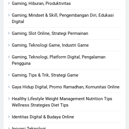
Gaming, Hiburan, Produktivitas
Gaming, Mindset & Skill, Pengembangan Diri, Edukasi
Digital
Gaming, Slot Online, Strategi Permainan
Gaming, Teknologi Game, Industri Game
Gaming, Teknologi, Platform Digital, Pengalaman
Pengguna
Gaming, Tips & Trik, Strategi Game
Gaya Hidup Digital, Promo Ramadhan, Komunitas Online
Healthy Lifestyle Weight Management Nutrition Tips
Wellness Strategies Diet Tips
Identitas Digital & Budaya Online
Inovasi Teknologi