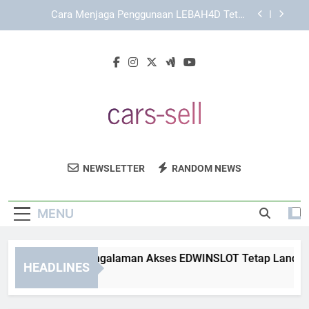
Skip
KAYA787 dan Inovasi Sistem untuk Kebutuhan
to
Pengguna Modern
content
Mengenal Karakteristik KAYA787 sebagai
Platform Digital Modern
Cara Menjaga Pengalaman Akses EDWINSLOT
Tetap Lancar dan Nyaman
Cara Menjaga Penggunaan LEBAH4D Tetap
Nyaman dan Teratur dalam Aktivitas Harian
KAYA787 dan Inovasi Sistem untuk Kebutuhan
Pengguna Modern
Cars Sell
Dapatkan Mobil Bekas Berkualitas Dengan
Mengenal Karakteristik KAYA787 sebagai
NEWSLETTER
RANDOM NEWS
Platform Digital Modern
Harga Terjangkau Di Cars Sell. Jual Beli
Mobil Dengan Mudah Dan Aman.
MENU
ra Menjaga Pengalaman Akses EDWINSLOT Tetap Lancar da
HEADLINES
Weeks Ago