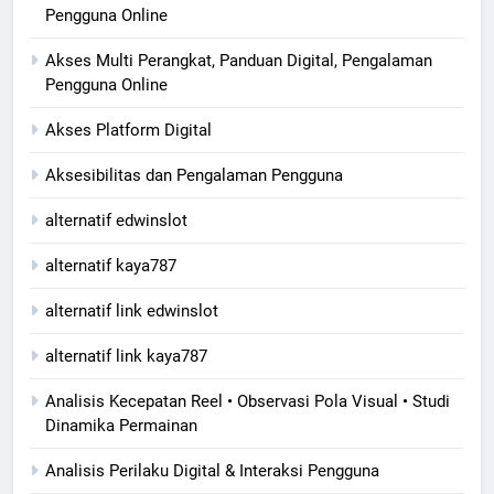
Pengguna Online
Akses Multi Perangkat, Panduan Digital, Pengalaman
Pengguna Online
Akses Platform Digital
Aksesibilitas dan Pengalaman Pengguna
alternatif edwinslot
alternatif kaya787
alternatif link edwinslot
alternatif link kaya787
Analisis Kecepatan Reel • Observasi Pola Visual • Studi
Dinamika Permainan
Analisis Perilaku Digital & Interaksi Pengguna