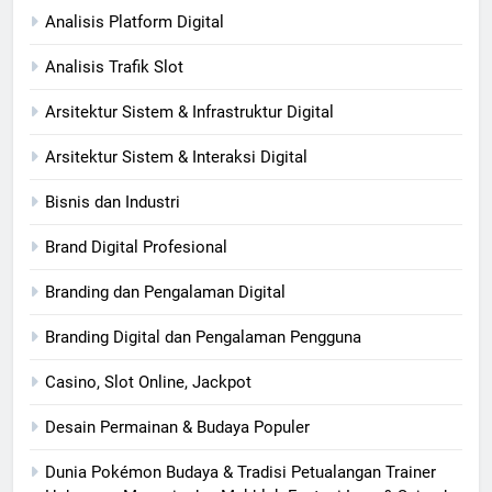
Analisis Platform Digital
Analisis Trafik Slot
Arsitektur Sistem & Infrastruktur Digital
Arsitektur Sistem & Interaksi Digital
Bisnis dan Industri
Brand Digital Profesional
Branding dan Pengalaman Digital
Branding Digital dan Pengalaman Pengguna
Casino, Slot Online, Jackpot
Desain Permainan & Budaya Populer
Dunia Pokémon Budaya & Tradisi Petualangan Trainer