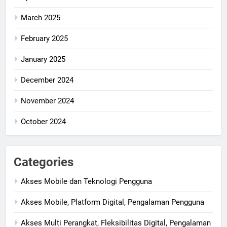
March 2025
February 2025
January 2025
December 2024
November 2024
October 2024
Categories
Akses Mobile dan Teknologi Pengguna
Akses Mobile, Platform Digital, Pengalaman Pengguna
Akses Multi Perangkat, Fleksibilitas Digital, Pengalaman