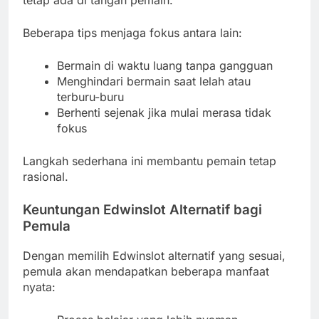
tetap ada di tangan pemain.
Beberapa tips menjaga fokus antara lain:
Bermain di waktu luang tanpa gangguan
Menghindari bermain saat lelah atau
terburu-buru
Berhenti sejenak jika mulai merasa tidak
fokus
Langkah sederhana ini membantu pemain tetap
rasional.
Keuntungan Edwinslot Alternatif bagi
Pemula
Dengan memilih Edwinslot alternatif yang sesuai,
pemula akan mendapatkan beberapa manfaat
nyata: