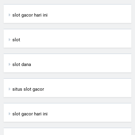
slot gacor hari ini
slot
slot dana
situs slot gacor
slot gacor hari ini