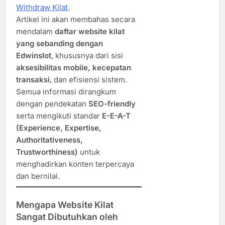
Withdraw Kilat
.
Artikel ini akan membahas secara
mendalam
daftar website kilat
yang sebanding dengan
Edwinslot
, khususnya dari sisi
aksesibilitas mobile, kecepatan
transaksi
, dan efisiensi sistem.
Semua informasi dirangkum
dengan pendekatan
SEO-friendly
serta mengikuti standar
E-E-A-T
(Experience, Expertise,
Authoritativeness,
Trustworthiness)
untuk
menghadirkan konten terpercaya
dan bernilai.
Mengapa Website Kilat
Sangat Dibutuhkan oleh