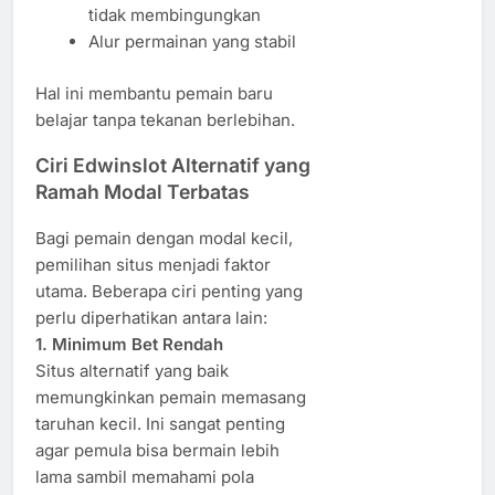
tidak membingungkan
Alur permainan yang stabil
Hal ini membantu pemain baru
belajar tanpa tekanan berlebihan.
Ciri Edwinslot Alternatif yang
Ramah Modal Terbatas
Bagi pemain dengan modal kecil,
pemilihan situs menjadi faktor
utama. Beberapa ciri penting yang
perlu diperhatikan antara lain:
1. Minimum Bet Rendah
Situs alternatif yang baik
memungkinkan pemain memasang
taruhan kecil. Ini sangat penting
agar pemula bisa bermain lebih
lama sambil memahami pola