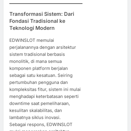
Transformasi Sistem: Dari
Fondasi Tradisional ke
Teknologi Modern
EDWINSLOT memulai
perjalanannya dengan arsitektur
sistem tradisional berbasis
monolitik, di mana semua
komponen platform berjalan
sebagai satu kesatuan. Seiring
pertumbuhan pengguna dan
kompleksitas fitur, sistem ini mulai
menghadapi keterbatasan seperti
downtime saat pemeliharaan,
kesulitan skalabilitas, dan
lambatnya siklus inovasi.
Sebagai respons, EDWINSLOT