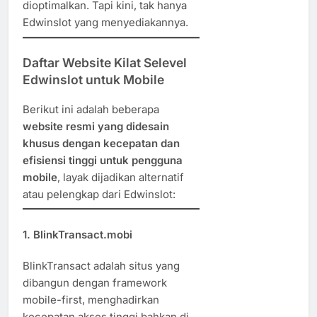
dioptimalkan. Tapi kini, tak hanya
Edwinslot yang menyediakannya.
Daftar Website Kilat Selevel
Edwinslot untuk Mobile
Berikut ini adalah beberapa
website resmi yang didesain
khusus dengan kecepatan dan
efisiensi tinggi untuk pengguna
mobile
, layak dijadikan alternatif
atau pelengkap dari Edwinslot:
1. BlinkTransact.mobi
BlinkTransact adalah situs yang
dibangun dengan framework
mobile-first, menghadirkan
kecepatan akses tinggi bahkan di