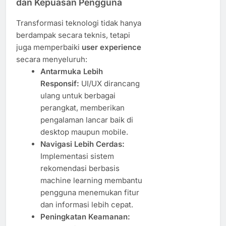
dan Kepuasan Pengguna
Transformasi teknologi tidak hanya
berdampak secara teknis, tetapi
juga memperbaiki
user experience
secara menyeluruh:
Antarmuka Lebih
Responsif:
UI/UX dirancang
ulang untuk berbagai
perangkat, memberikan
pengalaman lancar baik di
desktop maupun mobile.
Navigasi Lebih Cerdas:
Implementasi sistem
rekomendasi berbasis
machine learning membantu
pengguna menemukan fitur
dan informasi lebih cepat.
Peningkatan Keamanan: