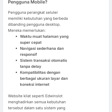
Pengguna Mobile?
Pengguna perangkat seluler
memiliki kebutuhan yang berbeda
dibanding pengguna desktop.
Mereka memerlukan:
Waktu muat halaman yang
super cepat
Navigasi sederhana dan
responsif
Sistem transaksi otomatis
tanpa delay
Kompatibilitas dengan
berbagai ukuran layar dan
koneksi internet
Website kilat seperti Edwinslot
menghadirkan semua kebutuhan
tersebut dalam satu sistem yang