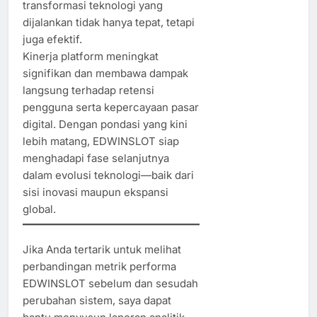
transformasi teknologi yang
dijalankan tidak hanya tepat, tetapi
juga efektif.
Kinerja platform meningkat
signifikan dan membawa dampak
langsung terhadap retensi
pengguna serta kepercayaan pasar
digital. Dengan pondasi yang kini
lebih matang, EDWINSLOT siap
menghadapi fase selanjutnya
dalam evolusi teknologi—baik dari
sisi inovasi maupun ekspansi
global.
Jika Anda tertarik untuk melihat
perbandingan metrik performa
EDWINSLOT sebelum dan sesudah
perubahan sistem, saya dapat