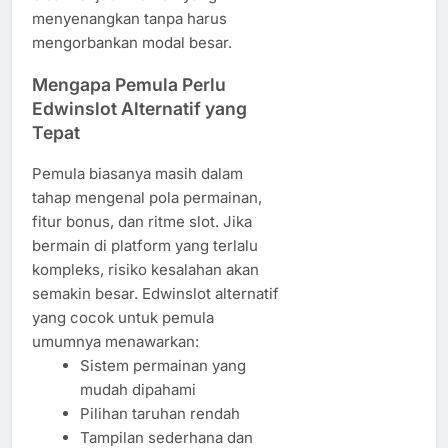
menyenangkan tanpa harus
mengorbankan modal besar.
Mengapa Pemula Perlu
Edwinslot Alternatif yang
Tepat
Pemula biasanya masih dalam
tahap mengenal pola permainan,
fitur bonus, dan ritme slot. Jika
bermain di platform yang terlalu
kompleks, risiko kesalahan akan
semakin besar. Edwinslot alternatif
yang cocok untuk pemula
umumnya menawarkan:
Sistem permainan yang
mudah dipahami
Pilihan taruhan rendah
Tampilan sederhana dan