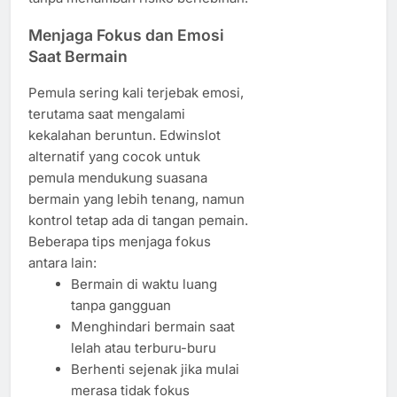
Menjaga Fokus dan Emosi
Saat Bermain
Pemula sering kali terjebak emosi,
terutama saat mengalami
kekalahan beruntun. Edwinslot
alternatif yang cocok untuk
pemula mendukung suasana
bermain yang lebih tenang, namun
kontrol tetap ada di tangan pemain.
Beberapa tips menjaga fokus
antara lain:
Bermain di waktu luang
tanpa gangguan
Menghindari bermain saat
lelah atau terburu-buru
Berhenti sejenak jika mulai
merasa tidak fokus