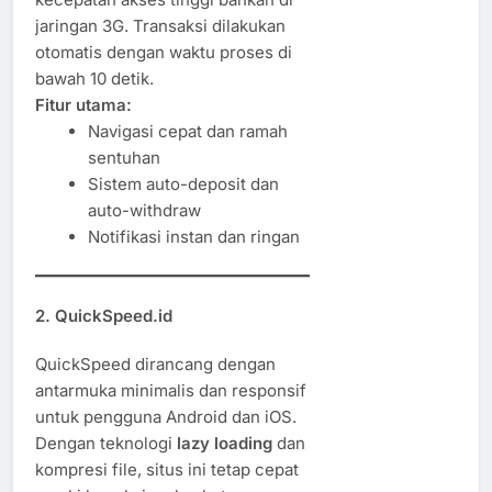
jaringan 3G. Transaksi dilakukan
otomatis dengan waktu proses di
bawah 10 detik.
Fitur utama:
Navigasi cepat dan ramah
sentuhan
Sistem auto-deposit dan
auto-withdraw
Notifikasi instan dan ringan
2. QuickSpeed.id
QuickSpeed dirancang dengan
antarmuka minimalis dan responsif
untuk pengguna Android dan iOS.
Dengan teknologi
lazy loading
dan
kompresi file, situs ini tetap cepat