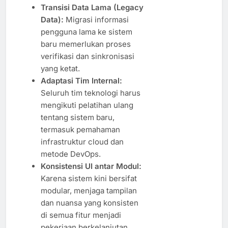
Transisi Data Lama (Legacy
Data):
Migrasi informasi
pengguna lama ke sistem
baru memerlukan proses
verifikasi dan sinkronisasi
yang ketat.
Adaptasi Tim Internal:
Seluruh tim teknologi harus
mengikuti pelatihan ulang
tentang sistem baru,
termasuk pemahaman
infrastruktur cloud dan
metode DevOps.
Konsistensi UI antar Modul:
Karena sistem kini bersifat
modular, menjaga tampilan
dan nuansa yang konsisten
di semua fitur menjadi
pekerjaan berkelanjutan.