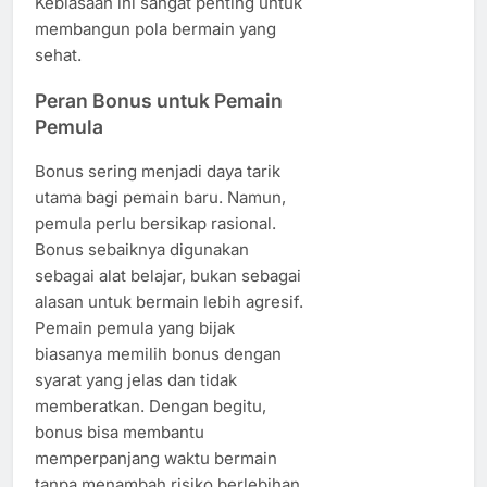
Kebiasaan ini sangat penting untuk
membangun pola bermain yang
sehat.
Peran Bonus untuk Pemain
Pemula
Bonus sering menjadi daya tarik
utama bagi pemain baru. Namun,
pemula perlu bersikap rasional.
Bonus sebaiknya digunakan
sebagai alat belajar, bukan sebagai
alasan untuk bermain lebih agresif.
Pemain pemula yang bijak
biasanya memilih bonus dengan
syarat yang jelas dan tidak
memberatkan. Dengan begitu,
bonus bisa membantu
memperpanjang waktu bermain
tanpa menambah risiko berlebihan.