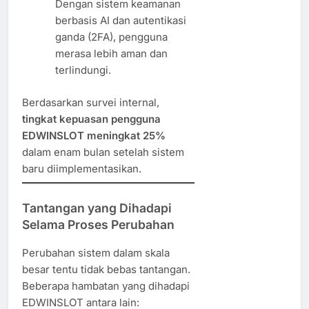
Dengan sistem keamanan
berbasis AI dan autentikasi
ganda (2FA), pengguna
merasa lebih aman dan
terlindungi.
Berdasarkan survei internal,
tingkat kepuasan pengguna
EDWINSLOT meningkat 25%
dalam enam bulan setelah sistem
baru diimplementasikan.
Tantangan yang Dihadapi
Selama Proses Perubahan
Perubahan sistem dalam skala
besar tentu tidak bebas tantangan.
Beberapa hambatan yang dihadapi
EDWINSLOT antara lain: