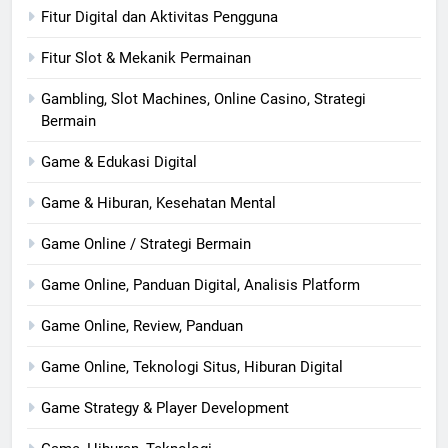
Fitur Digital dan Aktivitas Pengguna
Fitur Slot & Mekanik Permainan
Gambling, Slot Machines, Online Casino, Strategi
Bermain
Game & Edukasi Digital
Game & Hiburan, Kesehatan Mental
Game Online / Strategi Bermain
Game Online, Panduan Digital, Analisis Platform
Game Online, Review, Panduan
Game Online, Teknologi Situs, Hiburan Digital
Game Strategy & Player Development