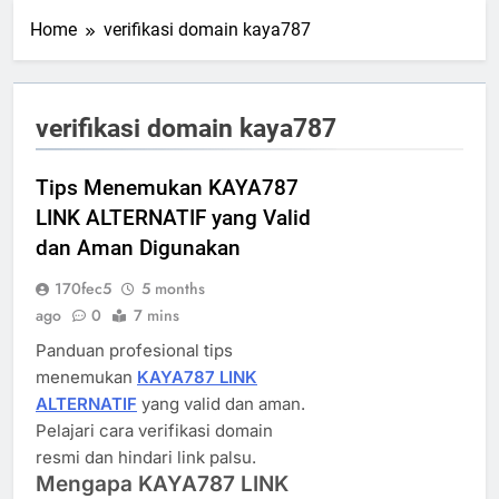
Home
verifikasi domain kaya787
verifikasi domain kaya787
Tips Menemukan KAYA787
LINK ALTERNATIF yang Valid
dan Aman Digunakan
170fec5
5 months
ago
0
7 mins
Panduan profesional tips
menemukan
KAYA787 LINK
ALTERNATIF
yang valid dan aman.
Pelajari cara verifikasi domain
resmi dan hindari link palsu.
Mengapa KAYA787 LINK