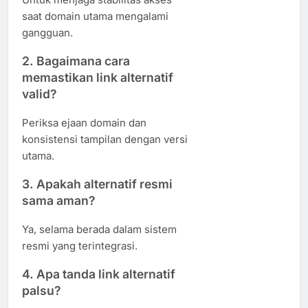
saat domain utama mengalami
gangguan.
2. Bagaimana cara
memastikan link alternatif
valid?
Periksa ejaan domain dan
konsistensi tampilan dengan versi
utama.
3. Apakah alternatif resmi
sama aman?
Ya, selama berada dalam sistem
resmi yang terintegrasi.
4. Apa tanda link alternatif
palsu?