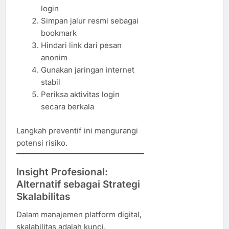
login
Simpan jalur resmi sebagai
bookmark
Hindari link dari pesan
anonim
Gunakan jaringan internet
stabil
Periksa aktivitas login
secara berkala
Langkah preventif ini mengurangi
potensi risiko.
Insight Profesional:
Alternatif sebagai Strategi
Skalabilitas
Dalam manajemen platform digital,
skalabilitas adalah kunci.