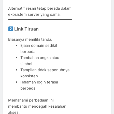
Alternatif resmi tetap berada dalam
ekosistem server yang sama.
Link Tiruan
Biasanya memiliki tanda:
Ejaan domain sedikit
berbeda
Tambahan angka atau
simbol
Tampilan tidak sepenuhnya
konsisten
Halaman login terasa
berbeda
Memahami perbedaan ini
membantu mencegah kesalahan
akses.