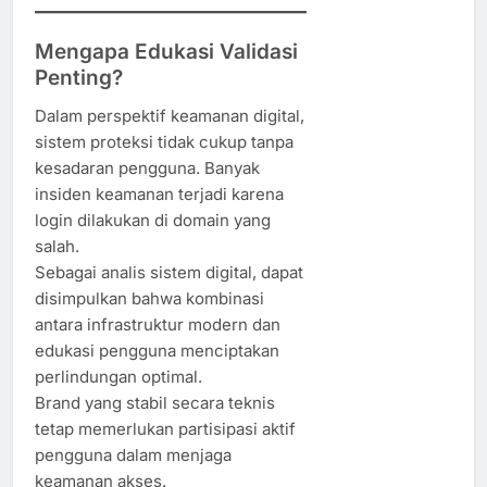
Mengapa Edukasi Validasi
Penting?
Dalam perspektif keamanan digital,
sistem proteksi tidak cukup tanpa
kesadaran pengguna. Banyak
insiden keamanan terjadi karena
login dilakukan di domain yang
salah.
Sebagai analis sistem digital, dapat
disimpulkan bahwa kombinasi
antara infrastruktur modern dan
edukasi pengguna menciptakan
perlindungan optimal.
Brand yang stabil secara teknis
tetap memerlukan partisipasi aktif
pengguna dalam menjaga
keamanan akses.