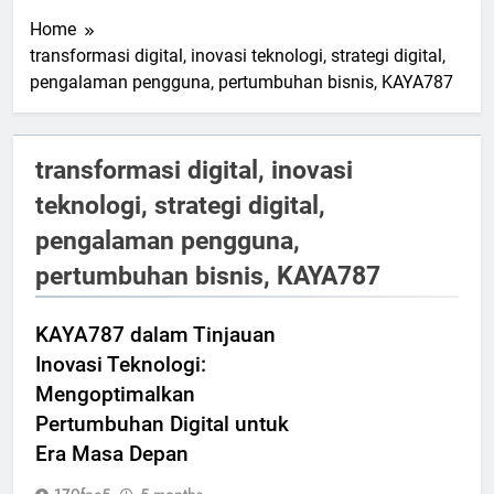
Home
transformasi digital, inovasi teknologi, strategi digital,
pengalaman pengguna, pertumbuhan bisnis, KAYA787
transformasi digital, inovasi
teknologi, strategi digital,
pengalaman pengguna,
pertumbuhan bisnis, KAYA787
KAYA787 dalam Tinjauan
Inovasi Teknologi:
Mengoptimalkan
Pertumbuhan Digital untuk
Era Masa Depan