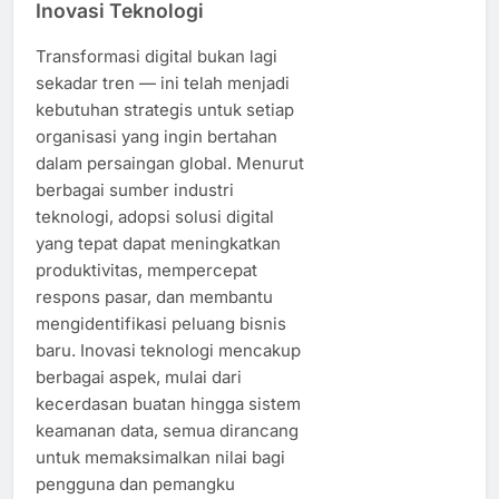
Inovasi Teknologi
Transformasi digital bukan lagi
sekadar tren — ini telah menjadi
kebutuhan strategis untuk setiap
organisasi yang ingin bertahan
dalam persaingan global. Menurut
berbagai sumber industri
teknologi, adopsi solusi digital
yang tepat dapat meningkatkan
produktivitas, mempercepat
respons pasar, dan membantu
mengidentifikasi peluang bisnis
baru. Inovasi teknologi mencakup
berbagai aspek, mulai dari
kecerdasan buatan hingga sistem
keamanan data, semua dirancang
untuk memaksimalkan nilai bagi
pengguna dan pemangku