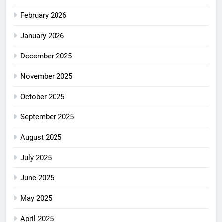
February 2026
January 2026
December 2025
November 2025
October 2025
September 2025
August 2025
July 2025
June 2025
May 2025
April 2025