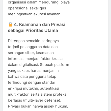
organisasi dalam mengurangi biaya
operasional sekaligus
meningkatkan akurasi layanan.
4. Keamanan dan Privasi
sebagai Prioritas Utama
Di tengah semakin seringnya
terjadi pelanggaran data dan
serangan siber, keamanan
informasi menjadi faktor krusial
dalam digitalisasi. Sebuah platform
yang sukses harus menjamin
bahwa data pengguna tetap
terlindungi dengan standar
enkripsi mutakhir, autentikasi
multi-faktor, serta sistem proteksi
berlapis (multi-layer defense).
Privasi bukan hanya aspek hukum,