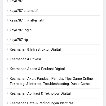
kaya787
kaya787 alternatif
kaya787 link alternatif
kaya787 login
kaya787 rtp
Keamanan & Infrastruktur Digital
Keamanan & Privasi
Keamanan Akses & Edukasi Digital
Keamanan Akun, Panduan Pemula, Tips Game Online,
Teknologi & Internet, Troubleshooting, Dunia Game
Keamanan Aplikasi & Teknologi Digital
Keamanan Data & Perlindungan Identitas