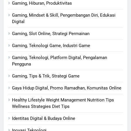
Gaming, Hiburan, Produktivitas
Gaming, Mindset & Skill, Pengembangan Diri, Edukasi
Digital
Gaming, Slot Online, Strategi Permainan
Gaming, Teknologi Game, Industri Game
Gaming, Teknologi, Platform Digital, Pengalaman
Pengguna
Gaming, Tips & Trik, Strategi Game
Gaya Hidup Digital, Promo Ramadhan, Komunitas Online
Healthy Lifestyle Weight Management Nutrition Tips
Wellness Strategies Diet Tips
Identitas Digital & Budaya Online
Inovasi Teknologi