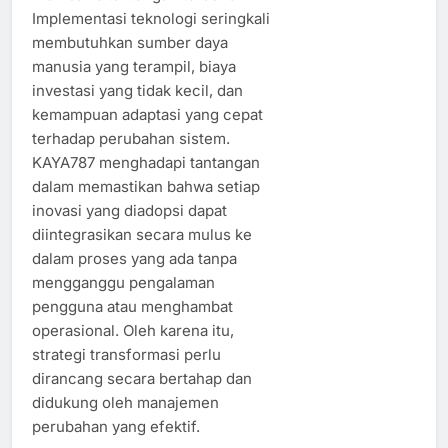
Implementasi teknologi seringkali
membutuhkan sumber daya
manusia yang terampil, biaya
investasi yang tidak kecil, dan
kemampuan adaptasi yang cepat
terhadap perubahan sistem.
KAYA787 menghadapi tantangan
dalam memastikan bahwa setiap
inovasi yang diadopsi dapat
diintegrasikan secara mulus ke
dalam proses yang ada tanpa
mengganggu pengalaman
pengguna atau menghambat
operasional. Oleh karena itu,
strategi transformasi perlu
dirancang secara bertahap dan
didukung oleh manajemen
perubahan yang efektif.