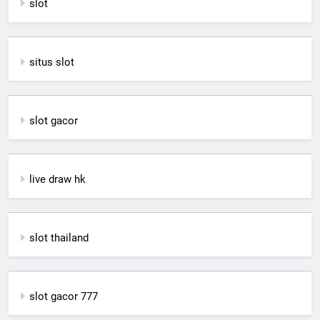
slot
situs slot
slot gacor
live draw hk
slot thailand
slot gacor 777