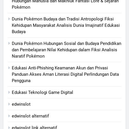
Hubungan Manusia dan Makhluk Fantasi Lore & Sejarah
Pokémon
Dunia Pokémon Budaya dan Tradisi Antropologi Fiksi
Kehidupan Masyarakat Analisis Dunia Imajinatif Edukasi
Budaya
Dunia Pokémon Hubungan Sosial dan Budaya Pendidikan
dan Pembelajaran Nilai Kehidupan dalam Fiksi Analisis
Naratif Pokémon
Edukasi Anti-Phishing Keamanan Akun dan Privasi
Panduan Akses Aman Literasi Digital Perlindungan Data
Pengguna
Edukasi Teknologi Game Digital
edwinslot
edwinslot alternatif
edwinslot link alternatif