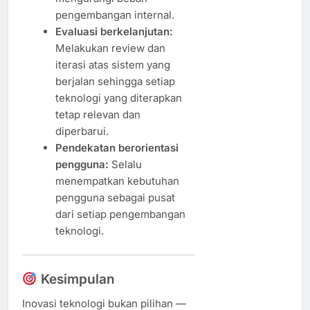
pengembangan internal.
Evaluasi berkelanjutan:
Melakukan review dan
iterasi atas sistem yang
berjalan sehingga setiap
teknologi yang diterapkan
tetap relevan dan
diperbarui.
Pendekatan berorientasi
pengguna:
Selalu
menempatkan kebutuhan
pengguna sebagai pusat
dari setiap pengembangan
teknologi.
Kesimpulan
Inovasi teknologi bukan pilihan —