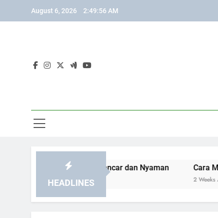
Skip
August 6, 2026
2:49:57 AM
to
content
Car
Dapatkan 
WINSLOT Tetap Lancar dan Nyaman
Cara Menjaga Peng
2 Weeks Ago
HEADLINES