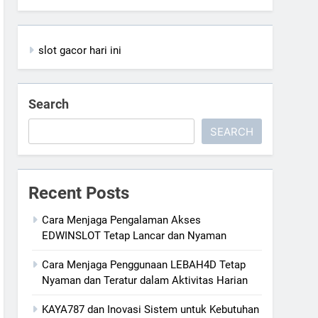
slot gacor hari ini
Search
SEARCH
Recent Posts
Cara Menjaga Pengalaman Akses
EDWINSLOT Tetap Lancar dan Nyaman
Cara Menjaga Penggunaan LEBAH4D Tetap
Nyaman dan Teratur dalam Aktivitas Harian
KAYA787 dan Inovasi Sistem untuk Kebutuhan