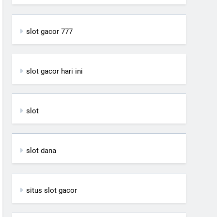
slot gacor 777
slot gacor hari ini
slot
slot dana
situs slot gacor