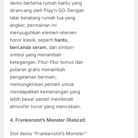
demo bertema rumah hantu yang
dirancang oleh Play’n GO. Dengan
latar belakang rumah tua yang
angker, permainan ini
menyuguhkan elemen-elemen
horor klasik, seperti
hantu
,
bercanda seram
, dan simbol-
simbol yang menambah
ketegangan. Fitur-fitur bonus dan
putaran gratis menambah
pengalaman bermain,
memungkinkan pemain untuk
mendapatkan kemenangan yang
lebih besar sambil menikmati
atmosfer horor yang mencekam.
4.
Frankenslot’s Monster (Rabcat)
Slot demo “Frankenslot’s Monster”