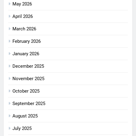
May 2026
April 2026
March 2026
February 2026
January 2026
December 2025
November 2025
October 2025
September 2025
August 2025
July 2025