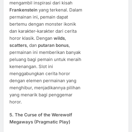
mengambil inspirasi dari kisah
Frankenstein
yang terkenal. Dalam
permainan ini, pemain dapat
bertemu dengan monster ikonik
dan karakter-karakter dari cerita
horor klasik. Dengan
wilds
,
scatters
, dan
putaran bonus
,
permainan ini memberikan banyak
peluang bagi pemain untuk meraih
kemenangan. Slot ini
menggabungkan cerita horor
dengan elemen permainan yang
menghibur, menjadikannya pilihan
yang menarik bagi penggemar
horor.
5.
The Curse of the Werewolf
Megaways (Pragmatic Play)