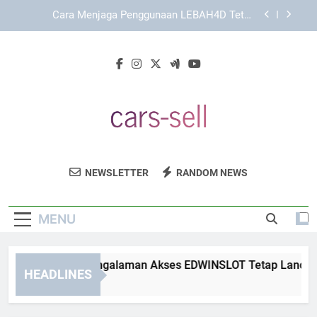
Skip
KAYA787 dan Inovasi Sistem untuk Kebutuhan
to
Pengguna Modern
content
Mengenal Karakteristik KAYA787 sebagai
Platform Digital Modern
Cara Menjaga Pengalaman Akses EDWINSLOT
Tetap Lancar dan Nyaman
Cara Menjaga Penggunaan LEBAH4D Tetap
Nyaman dan Teratur dalam Aktivitas Harian
KAYA787 dan Inovasi Sistem untuk Kebutuhan
Pengguna Modern
Cars Sell
Dapatkan Mobil Bekas Berkualitas Dengan
Mengenal Karakteristik KAYA787 sebagai
NEWSLETTER
RANDOM NEWS
Platform Digital Modern
Harga Terjangkau Di Cars Sell. Jual Beli
Mobil Dengan Mudah Dan Aman.
MENU
ra Menjaga Pengalaman Akses EDWINSLOT Tetap Lancar da
HEADLINES
Weeks Ago