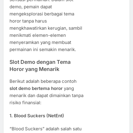
demo, pemain dapat
mengeksplorasi berbagai tema
horor tanpa harus
mengkhawatirkan kerugian, sambil
menikmati elemen-elemen
menyeramkan yang membuat
permainan ini semakin menarik.
Slot Demo dengan Tema
Horor yang Menarik
Berikut adalah beberapa contoh
slot demo bertema horor
yang
menarik dan dapat dimainkan tanpa
risiko finansial:
1.
Blood Suckers (NetEnt)
“Blood Suckers” adalah salah satu