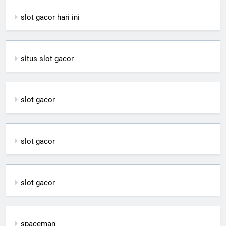
slot gacor hari ini
situs slot gacor
slot gacor
slot gacor
slot gacor
spaceman