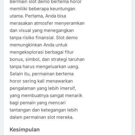
Bermain slot demo bertema horor
memiliki beberapa keuntungan
utama. Pertama, Anda bisa
merasakan atmosfer menyeramkan
dan visual yang menegangkan
tanpa risiko finansial. Slot demo
memungkinkan Anda untuk
mengeksplorasi berbagai fitur
bonus, simbol, dan strategi taruhan
tanpa harus mengeluarkan uang.
Selain itu, permainan bertema
horor sering kali menawarkan
pengalaman yang lebih imersif,
yang membuatnya sangat menarik
bagi pemain yang mencari
tantangan dan ketegangan lebih
dalam permainan slot mereka.
Kesimpulan