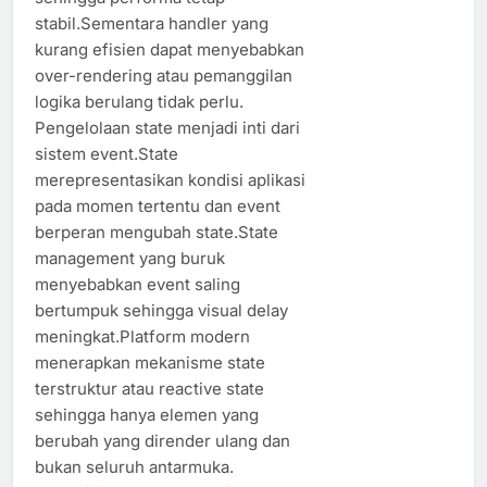
stabil.Sementara handler yang
kurang efisien dapat menyebabkan
over-rendering atau pemanggilan
logika berulang tidak perlu.
Pengelolaan state menjadi inti dari
sistem event.State
merepresentasikan kondisi aplikasi
pada momen tertentu dan event
berperan mengubah state.State
management yang buruk
menyebabkan event saling
bertumpuk sehingga visual delay
meningkat.Platform modern
menerapkan mekanisme state
terstruktur atau reactive state
sehingga hanya elemen yang
berubah yang dirender ulang dan
bukan seluruh antarmuka.