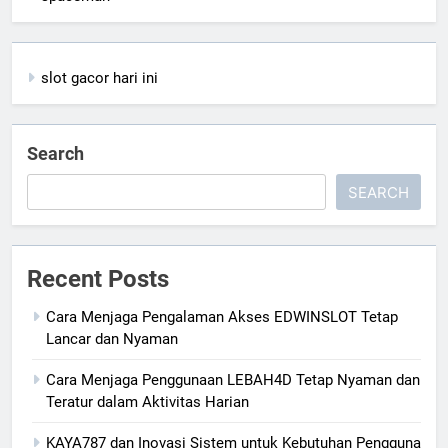
slot gacor hari ini
Search
SEARCH
Recent Posts
Cara Menjaga Pengalaman Akses EDWINSLOT Tetap
Lancar dan Nyaman
Cara Menjaga Penggunaan LEBAH4D Tetap Nyaman dan
Teratur dalam Aktivitas Harian
KAYA787 dan Inovasi Sistem untuk Kebutuhan Pengguna