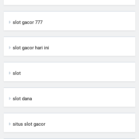
slot gacor 777
slot gacor hari ini
slot
slot dana
situs slot gacor