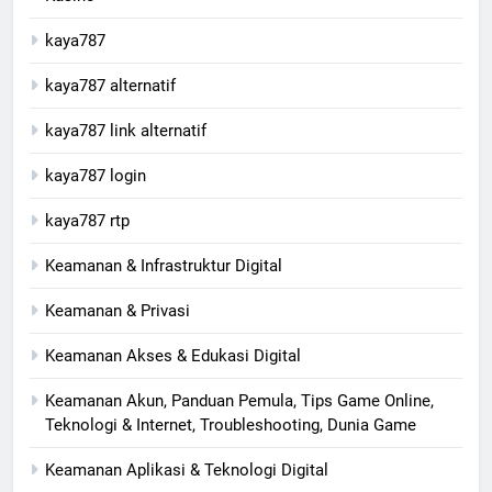
kaya787
kaya787 alternatif
kaya787 link alternatif
kaya787 login
kaya787 rtp
Keamanan & Infrastruktur Digital
Keamanan & Privasi
Keamanan Akses & Edukasi Digital
Keamanan Akun, Panduan Pemula, Tips Game Online,
Teknologi & Internet, Troubleshooting, Dunia Game
Keamanan Aplikasi & Teknologi Digital