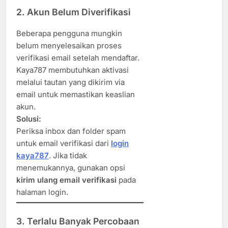
2. Akun Belum Diverifikasi
Beberapa pengguna mungkin
belum menyelesaikan proses
verifikasi email setelah mendaftar.
Kaya787 membutuhkan aktivasi
melalui tautan yang dikirim via
email untuk memastikan keaslian
akun.
Solusi:
Periksa inbox dan folder spam
untuk email verifikasi dari
login
kaya787
. Jika tidak
menemukannya, gunakan opsi
kirim ulang email verifikasi
pada
halaman login.
3. Terlalu Banyak Percobaan