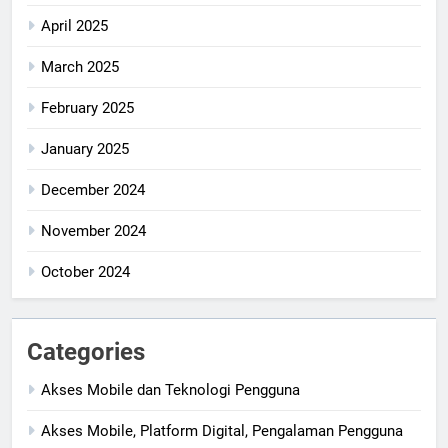
April 2025
March 2025
February 2025
January 2025
December 2024
November 2024
October 2024
Categories
Akses Mobile dan Teknologi Pengguna
Akses Mobile, Platform Digital, Pengalaman Pengguna