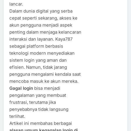
lancar.
Dalam dunia digital yang serba
cepat seperti sekarang, akses ke
akun pengguna menjadi aspek
penting dalam menjaga kelancaran
interaksi dan layanan. Kaya787
sebagai platform berbasis
teknologi modern menyediakan
sistem login yang aman dan
efisien. Namun, tidak jarang
pengguna mengalami kendala saat
mencoba masuk ke akun mereka.
Gagal login
bisa menjadi
pengalaman yang membuat
frustrasi, terutama jika
penyebabnya tidak langsung
terlihat.
Artikel ini membahas berbagai
alasan umum kegagalan login di