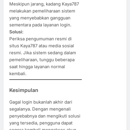
Meskipun jarang, kadang Kaya787
melakukan pemeliharaan sistem
yang menyebabkan gangguan
sementara pada layanan login.
Solusi:
Periksa pengumuman resmi di
situs Kaya787 atau media sosial
resmi. Jika sistem sedang dalam
pemeliharaan, tunggu beberapa
saat hingga layanan normal
kembali.
Kesimpulan
Gagal login bukanlah akhir dari
segalanya. Dengan mengenali
penyebabnya dan mengikuti solusi
yang tersedia, pengguna dapat
segera kembali mengakses akun