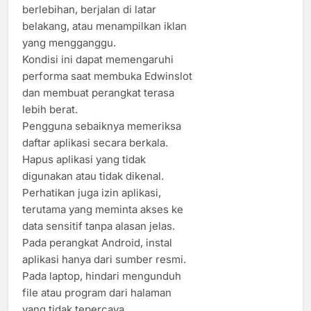
berlebihan, berjalan di latar
belakang, atau menampilkan iklan
yang mengganggu.
Kondisi ini dapat memengaruhi
performa saat membuka Edwinslot
dan membuat perangkat terasa
lebih berat.
Pengguna sebaiknya memeriksa
daftar aplikasi secara berkala.
Hapus aplikasi yang tidak
digunakan atau tidak dikenal.
Perhatikan juga izin aplikasi,
terutama yang meminta akses ke
data sensitif tanpa alasan jelas.
Pada perangkat Android, instal
aplikasi hanya dari sumber resmi.
Pada laptop, hindari mengunduh
file atau program dari halaman
yang tidak tepercaya.