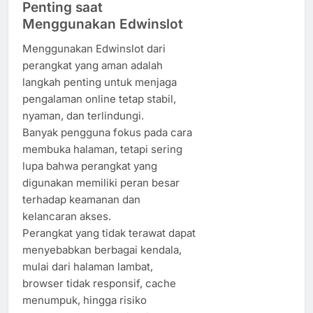
Penting saat
Menggunakan Edwinslot
Menggunakan Edwinslot dari
perangkat yang aman adalah
langkah penting untuk menjaga
pengalaman online tetap stabil,
nyaman, dan terlindungi.
Banyak pengguna fokus pada cara
membuka halaman, tetapi sering
lupa bahwa perangkat yang
digunakan memiliki peran besar
terhadap keamanan dan
kelancaran akses.
Perangkat yang tidak terawat dapat
menyebabkan berbagai kendala,
mulai dari halaman lambat,
browser tidak responsif, cache
menumpuk, hingga risiko