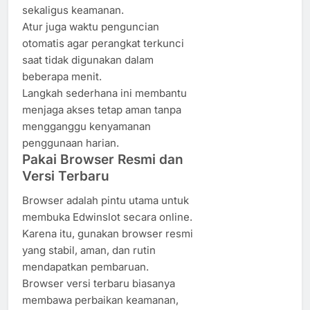
sekaligus keamanan.
Atur juga waktu penguncian
otomatis agar perangkat terkunci
saat tidak digunakan dalam
beberapa menit.
Langkah sederhana ini membantu
menjaga akses tetap aman tanpa
mengganggu kenyamanan
penggunaan harian.
Pakai Browser Resmi dan
Versi Terbaru
Browser adalah pintu utama untuk
membuka Edwinslot secara online.
Karena itu, gunakan browser resmi
yang stabil, aman, dan rutin
mendapatkan pembaruan.
Browser versi terbaru biasanya
membawa perbaikan keamanan,