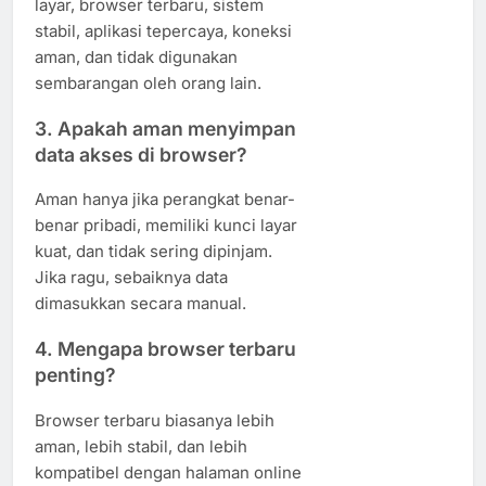
layar, browser terbaru, sistem
stabil, aplikasi tepercaya, koneksi
aman, dan tidak digunakan
sembarangan oleh orang lain.
3. Apakah aman menyimpan
data akses di browser?
Aman hanya jika perangkat benar-
benar pribadi, memiliki kunci layar
kuat, dan tidak sering dipinjam.
Jika ragu, sebaiknya data
dimasukkan secara manual.
4. Mengapa browser terbaru
penting?
Browser terbaru biasanya lebih
aman, lebih stabil, dan lebih
kompatibel dengan halaman online