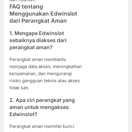
FAQ tentang
Menggunakan Edwinslot
dari Perangkat Aman
1. Mengapa Edwinslot
sebaiknya diakses dari
perangkat aman?
Perangkat aman membantu
menjaga data akses, meningkatkan
kenyamanan, dan mengurangi
risiko gangguan teknis atau akses
tidak sah.
2. Apa ciri perangkat yang
aman untuk mengakses
Edwinslot?
Perangkat aman memiliki kunci