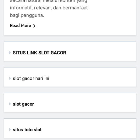
secara natural melalui konten yang
informatif, relevan, dan bermanfaat
bagi pengguna.
Read More
SITUS LINK SLOT GACOR
slot gacor hari ini
slot gacor
situs toto slot