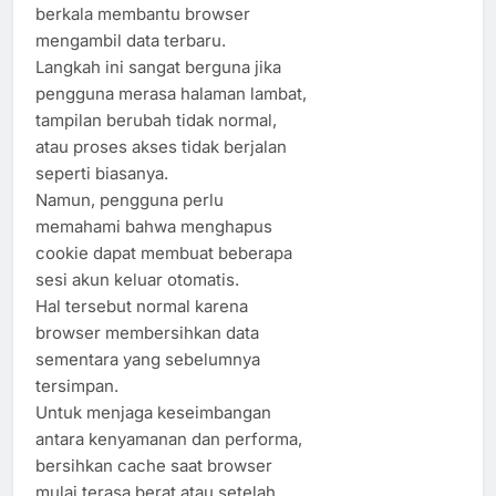
berkala membantu browser
mengambil data terbaru.
Langkah ini sangat berguna jika
pengguna merasa halaman lambat,
tampilan berubah tidak normal,
atau proses akses tidak berjalan
seperti biasanya.
Namun, pengguna perlu
memahami bahwa menghapus
cookie dapat membuat beberapa
sesi akun keluar otomatis.
Hal tersebut normal karena
browser membersihkan data
sementara yang sebelumnya
tersimpan.
Untuk menjaga keseimbangan
antara kenyamanan dan performa,
bersihkan cache saat browser
mulai terasa berat atau setelah