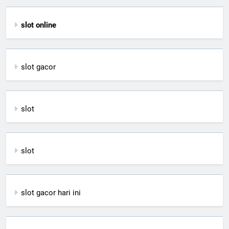
slot online
slot gacor
slot
slot
slot gacor hari ini