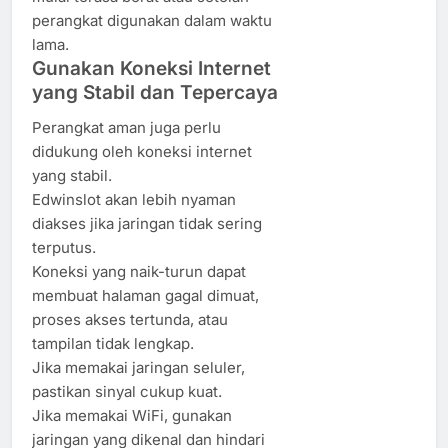
perangkat digunakan dalam waktu
lama.
Gunakan Koneksi Internet
yang Stabil dan Tepercaya
Perangkat aman juga perlu
didukung oleh koneksi internet
yang stabil.
Edwinslot akan lebih nyaman
diakses jika jaringan tidak sering
terputus.
Koneksi yang naik-turun dapat
membuat halaman gagal dimuat,
proses akses tertunda, atau
tampilan tidak lengkap.
Jika memakai jaringan seluler,
pastikan sinyal cukup kuat.
Jika memakai WiFi, gunakan
jaringan yang dikenal dan hindari