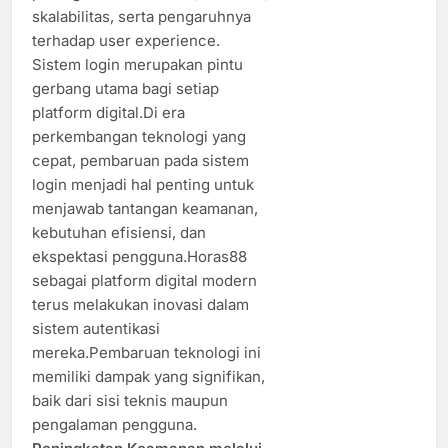
skalabilitas, serta pengaruhnya
terhadap user experience.
Sistem login merupakan pintu
gerbang utama bagi setiap
platform digital.Di era
perkembangan teknologi yang
cepat, pembaruan pada sistem
login menjadi hal penting untuk
menjawab tantangan keamanan,
kebutuhan efisiensi, dan
ekspektasi pengguna.Horas88
sebagai platform digital modern
terus melakukan inovasi dalam
sistem autentikasi
mereka.Pembaruan teknologi ini
memiliki dampak yang signifikan,
baik dari sisi teknis maupun
pengalaman pengguna.