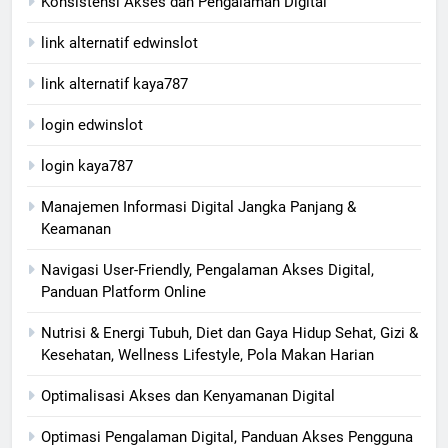
Konsistensi Akses dan Pengalaman Digital
link alternatif edwinslot
link alternatif kaya787
login edwinslot
login kaya787
Manajemen Informasi Digital Jangka Panjang &
Keamanan
Navigasi User-Friendly, Pengalaman Akses Digital,
Panduan Platform Online
Nutrisi & Energi Tubuh, Diet dan Gaya Hidup Sehat, Gizi &
Kesehatan, Wellness Lifestyle, Pola Makan Harian
Optimalisasi Akses dan Kenyamanan Digital
Optimasi Pengalaman Digital, Panduan Akses Pengguna