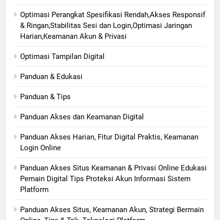
Optimasi Perangkat Spesifikasi Rendah,Akses Responsif
& Ringan,Stabilitas Sesi dan Login,Optimasi Jaringan
Harian,Keamanan Akun & Privasi
Optimasi Tampilan Digital
Panduan & Edukasi
Panduan & Tips
Panduan Akses dan Keamanan Digital
Panduan Akses Harian, Fitur Digital Praktis, Keamanan
Login Online
Panduan Akses Situs Keamanan & Privasi Online Edukasi
Pemain Digital Tips Proteksi Akun Informasi Sistem
Platform
Panduan Akses Situs, Keamanan Akun, Strategi Bermain