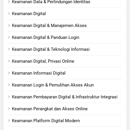
Keamanan Data & Perlindungan Identitas
Keamanan Digital
Keamanan Digital & Manajemen Akses
Keamanan Digital & Panduan Login
Keamanan Digital & Teknologi Informasi
Keamanan Digital, Privasi Online
Keamanan Informasi Digital
Keamanan Login & Pemulihan Akses Akun
Keamanan Pembayaran Digital & Infrastruktur Integrasi
Keamanan Perangkat dan Akses Online
Keamanan Platform Digital Modern