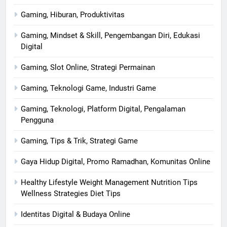
Gaming, Hiburan, Produktivitas
Gaming, Mindset & Skill, Pengembangan Diri, Edukasi
Digital
Gaming, Slot Online, Strategi Permainan
Gaming, Teknologi Game, Industri Game
Gaming, Teknologi, Platform Digital, Pengalaman
Pengguna
Gaming, Tips & Trik, Strategi Game
Gaya Hidup Digital, Promo Ramadhan, Komunitas Online
Healthy Lifestyle Weight Management Nutrition Tips
Wellness Strategies Diet Tips
Identitas Digital & Budaya Online