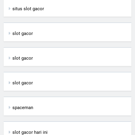
situs slot gacor
slot gacor
slot gacor
slot gacor
spaceman
slot gacor hari ini