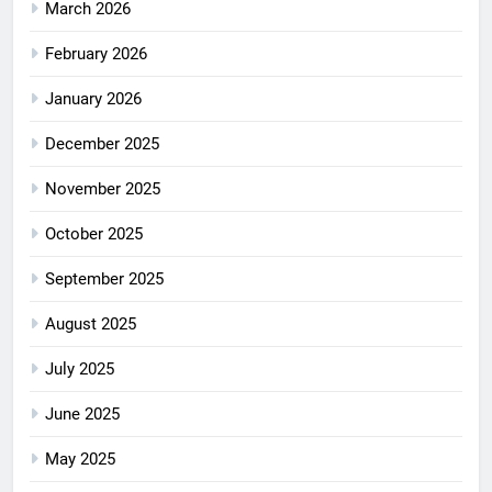
March 2026
February 2026
January 2026
December 2025
November 2025
October 2025
September 2025
August 2025
July 2025
June 2025
May 2025