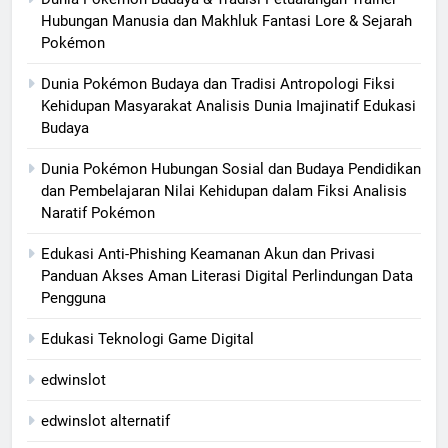
Hubungan Manusia dan Makhluk Fantasi Lore & Sejarah
Pokémon
Dunia Pokémon Budaya dan Tradisi Antropologi Fiksi
Kehidupan Masyarakat Analisis Dunia Imajinatif Edukasi
Budaya
Dunia Pokémon Hubungan Sosial dan Budaya Pendidikan
dan Pembelajaran Nilai Kehidupan dalam Fiksi Analisis
Naratif Pokémon
Edukasi Anti-Phishing Keamanan Akun dan Privasi
Panduan Akses Aman Literasi Digital Perlindungan Data
Pengguna
Edukasi Teknologi Game Digital
edwinslot
edwinslot alternatif