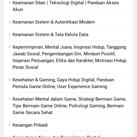
Keamanan Siber | Teknologi Digital | Panduan Akses
Akun
Keamanan Sistem & Autentikasi Modern
Keamanan Sistem & Tata Kelola Data
Kepemimpinan, Mental Juara, Inspirasi Hidup, Tanggung
Jawab Sosial, Pengembangan Diri, Mindset Positif,
Inspirasi Perjuangan, Etika dan Karakter, Motivasi Hidup,
Peran Sosial
Kesehatan & Gaming, Gaya Hidup Digital, Panduan
Pemula Game Online, User Experience Gaming
Kesehatan Mental dalam Game, Strategi Bermain Game,
Tips Bermain Game Online, Psikologi Gaming, Bermain
Game Secara Sehat
Keuangan Pribadi