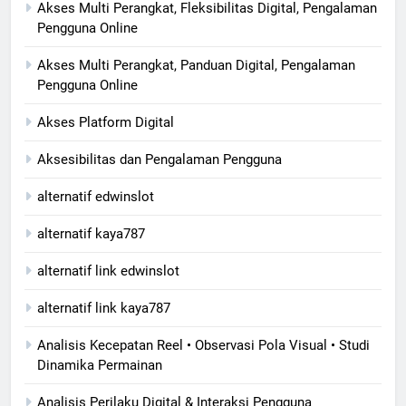
Akses Multi Perangkat, Fleksibilitas Digital, Pengalaman
Pengguna Online
Akses Multi Perangkat, Panduan Digital, Pengalaman
Pengguna Online
Akses Platform Digital
Aksesibilitas dan Pengalaman Pengguna
alternatif edwinslot
alternatif kaya787
alternatif link edwinslot
alternatif link kaya787
Analisis Kecepatan Reel • Observasi Pola Visual • Studi
Dinamika Permainan
Analisis Perilaku Digital & Interaksi Pengguna