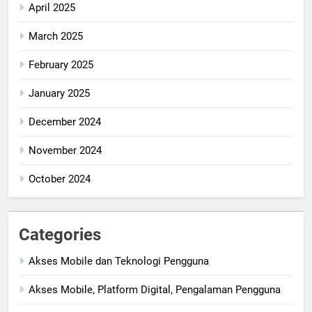
April 2025
March 2025
February 2025
January 2025
December 2024
November 2024
October 2024
Categories
Akses Mobile dan Teknologi Pengguna
Akses Mobile, Platform Digital, Pengalaman Pengguna