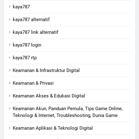
kaya787
kaya787 alternatif
kaya787 link alternatif
kaya787 login
kaya787 rtp
Keamanan & Infrastruktur Digital
Keamanan & Privasi
Keamanan Akses & Edukasi Digital
Keamanan Akun, Panduan Pemula, Tips Game Online,
Teknologi & Internet, Troubleshooting, Dunia Game
Keamanan Aplikasi & Teknologi Digital