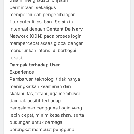
dalam menghadapi lonjakan
permintaan, sekaligus
mempermudah pengembangan
fitur autentikasi baru.Selain itu,
integrasi dengan
Content Delivery
Network (CDN)
pada proses login
mempercepat akses global dengan
menurunkan latensi di berbagai
lokasi.
Dampak terhadap User
Experience
Pembaruan teknologi tidak hanya
meningkatkan keamanan dan
skalabilitas, tetapi juga membawa
dampak positif terhadap
pengalaman pengguna.Login yang
lebih cepat, minim kesalahan, serta
dukungan untuk berbagai
perangkat membuat pengguna