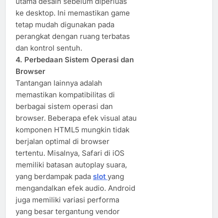
utama desain sebelum diperluas
ke desktop. Ini memastikan game
tetap mudah digunakan pada
perangkat dengan ruang terbatas
dan kontrol sentuh.
4. Perbedaan Sistem Operasi dan
Browser
Tantangan lainnya adalah
memastikan kompatibilitas di
berbagai sistem operasi dan
browser. Beberapa efek visual atau
komponen HTML5 mungkin tidak
berjalan optimal di browser
tertentu. Misalnya, Safari di iOS
memiliki batasan autoplay suara,
yang berdampak pada
slot
yang
mengandalkan efek audio. Android
juga memiliki variasi performa
yang besar tergantung vendor