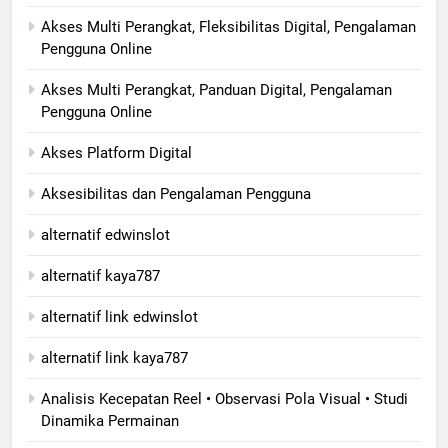
Akses Multi Perangkat, Fleksibilitas Digital, Pengalaman
Pengguna Online
Akses Multi Perangkat, Panduan Digital, Pengalaman
Pengguna Online
Akses Platform Digital
Aksesibilitas dan Pengalaman Pengguna
alternatif edwinslot
alternatif kaya787
alternatif link edwinslot
alternatif link kaya787
Analisis Kecepatan Reel • Observasi Pola Visual • Studi
Dinamika Permainan