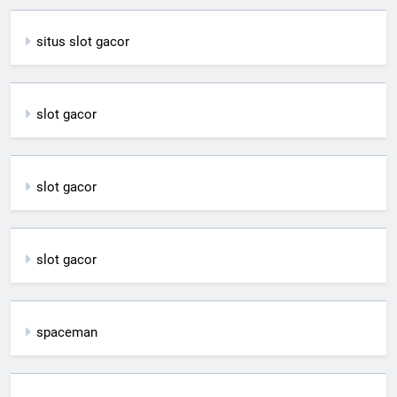
situs slot gacor
slot gacor
slot gacor
slot gacor
spaceman