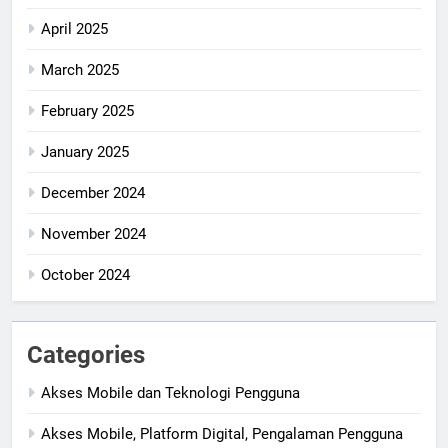
April 2025
March 2025
February 2025
January 2025
December 2024
November 2024
October 2024
Categories
Akses Mobile dan Teknologi Pengguna
Akses Mobile, Platform Digital, Pengalaman Pengguna