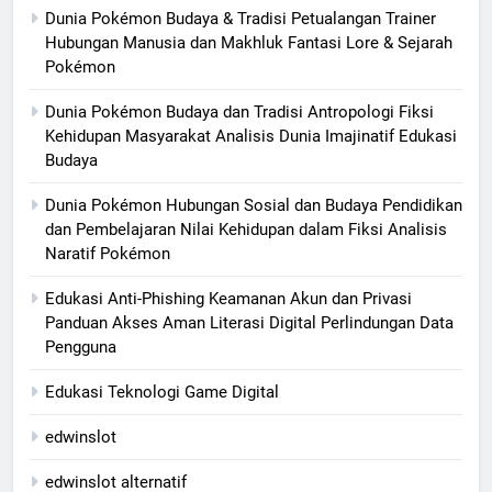
Dunia Pokémon Budaya & Tradisi Petualangan Trainer
Hubungan Manusia dan Makhluk Fantasi Lore & Sejarah
Pokémon
Dunia Pokémon Budaya dan Tradisi Antropologi Fiksi
Kehidupan Masyarakat Analisis Dunia Imajinatif Edukasi
Budaya
Dunia Pokémon Hubungan Sosial dan Budaya Pendidikan
dan Pembelajaran Nilai Kehidupan dalam Fiksi Analisis
Naratif Pokémon
Edukasi Anti-Phishing Keamanan Akun dan Privasi
Panduan Akses Aman Literasi Digital Perlindungan Data
Pengguna
Edukasi Teknologi Game Digital
edwinslot
edwinslot alternatif