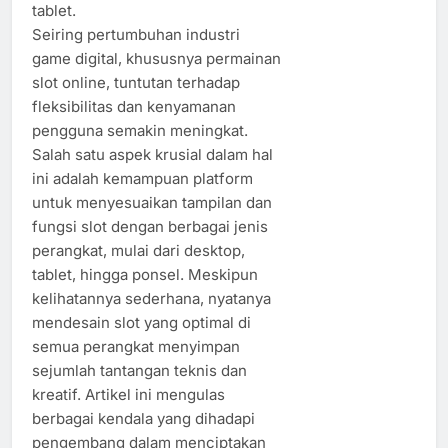
tablet.
Seiring pertumbuhan industri
game digital, khususnya permainan
slot online, tuntutan terhadap
fleksibilitas dan kenyamanan
pengguna semakin meningkat.
Salah satu aspek krusial dalam hal
ini adalah kemampuan platform
untuk menyesuaikan tampilan dan
fungsi slot dengan berbagai jenis
perangkat, mulai dari desktop,
tablet, hingga ponsel. Meskipun
kelihatannya sederhana, nyatanya
mendesain slot yang optimal di
semua perangkat menyimpan
sejumlah tantangan teknis dan
kreatif. Artikel ini mengulas
berbagai kendala yang dihadapi
pengembang dalam menciptakan