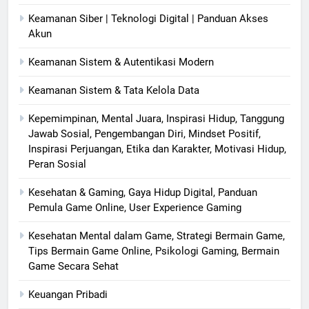
Keamanan Siber | Teknologi Digital | Panduan Akses
Akun
Keamanan Sistem & Autentikasi Modern
Keamanan Sistem & Tata Kelola Data
Kepemimpinan, Mental Juara, Inspirasi Hidup, Tanggung
Jawab Sosial, Pengembangan Diri, Mindset Positif,
Inspirasi Perjuangan, Etika dan Karakter, Motivasi Hidup,
Peran Sosial
Kesehatan & Gaming, Gaya Hidup Digital, Panduan
Pemula Game Online, User Experience Gaming
Kesehatan Mental dalam Game, Strategi Bermain Game,
Tips Bermain Game Online, Psikologi Gaming, Bermain
Game Secara Sehat
Keuangan Pribadi