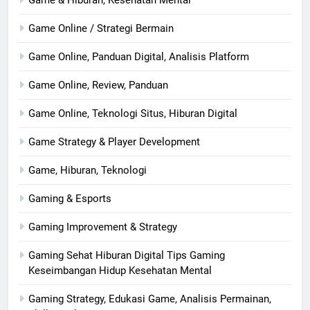
Game & Hiburan, Kesehatan Mental
Game Online / Strategi Bermain
Game Online, Panduan Digital, Analisis Platform
Game Online, Review, Panduan
Game Online, Teknologi Situs, Hiburan Digital
Game Strategy & Player Development
Game, Hiburan, Teknologi
Gaming & Esports
Gaming Improvement & Strategy
Gaming Sehat Hiburan Digital Tips Gaming
Keseimbangan Hidup Kesehatan Mental
Gaming Strategy, Edukasi Game, Analisis Permainan,