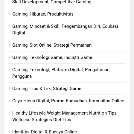
Skill Development, Competitive Gaming
Gaming, Hiburan, Produktivitas
Gaming, Mindset & Skill, Pengembangan Diri, Edukasi
Digital
Gaming, Slot Online, Strategi Permainan
Gaming, Teknologi Game, Industri Game
Gaming, Teknologi, Platform Digital, Pengalaman
Pengguna
Gaming, Tips & Trik, Strategi Game
Gaya Hidup Digital, Promo Ramadhan, Komunitas Online
Healthy Lifestyle Weight Management Nutrition Tips
Wellness Strategies Diet Tips
Identitas Digital & Budaya Online