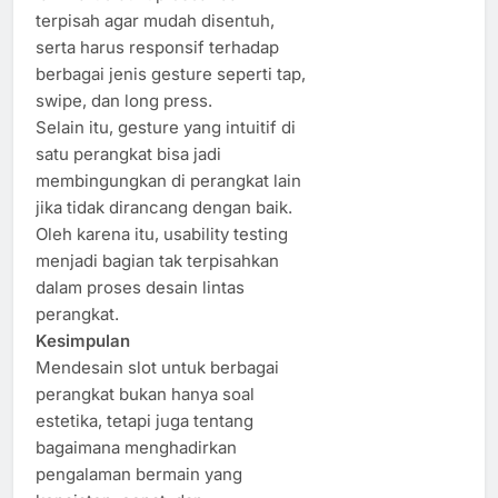
terpisah agar mudah disentuh,
serta harus responsif terhadap
berbagai jenis gesture seperti tap,
swipe, dan long press.
Selain itu, gesture yang intuitif di
satu perangkat bisa jadi
membingungkan di perangkat lain
jika tidak dirancang dengan baik.
Oleh karena itu, usability testing
menjadi bagian tak terpisahkan
dalam proses desain lintas
perangkat.
Kesimpulan
Mendesain slot untuk berbagai
perangkat bukan hanya soal
estetika, tetapi juga tentang
bagaimana menghadirkan
pengalaman bermain yang