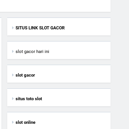
SITUS LINK SLOT GACOR
slot gacor hari ini
slot gacor
situs toto slot
slot online