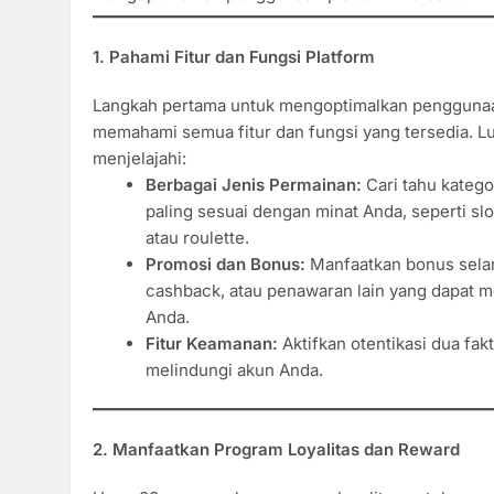
1. Pahami Fitur dan Fungsi Platform
Langkah pertama untuk mengoptimalkan pengguna
memahami semua fitur dan fungsi yang tersedia. L
menjelajahi:
Berbagai Jenis Permainan:
Cari tahu katego
paling sesuai dengan minat Anda, seperti slo
atau roulette.
Promosi dan Bonus:
Manfaatkan bonus sela
cashback, atau penawaran lain yang dapat m
Anda.
Fitur Keamanan:
Aktifkan otentikasi dua fak
melindungi akun Anda.
2. Manfaatkan Program Loyalitas dan Reward