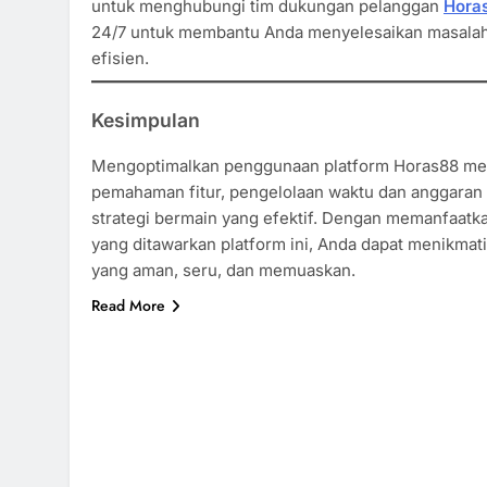
untuk menghubungi tim dukungan pelanggan
Hora
24/7 untuk membantu Anda menyelesaikan masalah
efisien.
Kesimpulan
Mengoptimalkan penggunaan platform Horas88 m
pemahaman fitur, pengelolaan waktu dan anggaran y
strategi bermain yang efektif. Dengan memanfaat
yang ditawarkan platform ini, Anda dapat menikma
yang aman, seru, dan memuaskan.
Read More