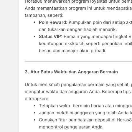
Horas88 menawarkan program loyalitas untuk pemai
Anda memanfaatkan program ini untuk mendapatk
tambahan, seperti:
Poin Reward:
Kumpulkan poin dari setiap ak
dan tukarkan dengan hadiah menarik.
Status VIP:
Pemain yang mencapai tingkat 
keuntungan eksklusif, seperti penarikan lebi
besar, dan manajer akun pribadi.
3. Atur Batas Waktu dan Anggaran Bermain
Untuk menikmati pengalaman bermain yang sehat, 
mengatur waktu dan anggaran Anda. Beberapa tips
diterapkan:
Tetapkan waktu bermain harian atau minggu
Jangan melebihi anggaran yang telah Anda t
Gunakan fitur pembatasan deposit di Horas
mengontrol pengeluaran Anda.