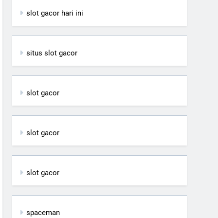
slot gacor hari ini
situs slot gacor
slot gacor
slot gacor
slot gacor
spaceman