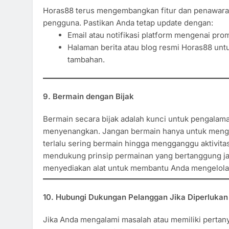
Horas88 terus mengembangkan fitur dan penawara
pengguna. Pastikan Anda tetap update dengan:
Email atau notifikasi platform mengenai prom
Halaman berita atau blog resmi Horas88 unt
tambahan.
9. Bermain dengan Bijak
Bermain secara bijak adalah kunci untuk pengalam
menyenangkan. Jangan bermain hanya untuk menge
terlalu sering bermain hingga mengganggu aktivita
mendukung prinsip permainan yang bertanggung j
menyediakan alat untuk membantu Anda mengelola
10. Hubungi Dukungan Pelanggan Jika Diperlukan
Jika Anda mengalami masalah atau memiliki pertan