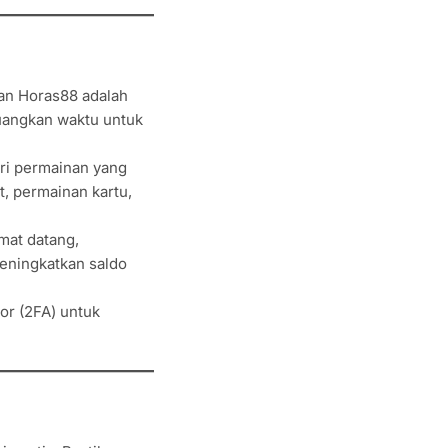
an Horas88 adalah
uangkan waktu untuk
ri permainan yang
t, permainan kartu,
mat datang,
eningkatkan saldo
tor (2FA) untuk