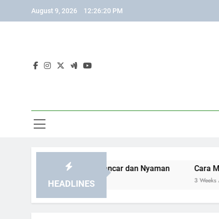
Skip
August 9, 2026
12:26:21 PM
to
content
Car
Dapatkan 
WINSLOT Tetap Lancar dan Nyaman
Cara Menjaga Peng
3 Weeks Ago
HEADLINES