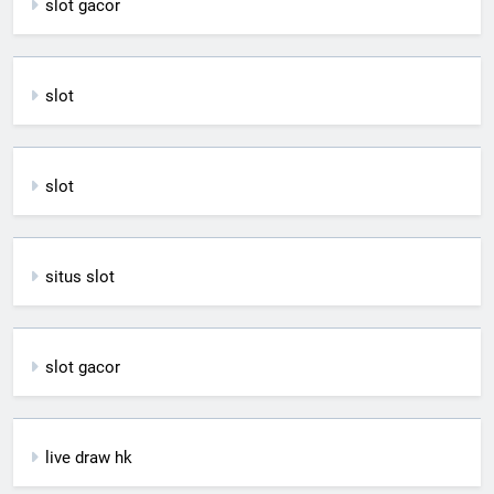
slot gacor
slot
slot
situs slot
slot gacor
live draw hk