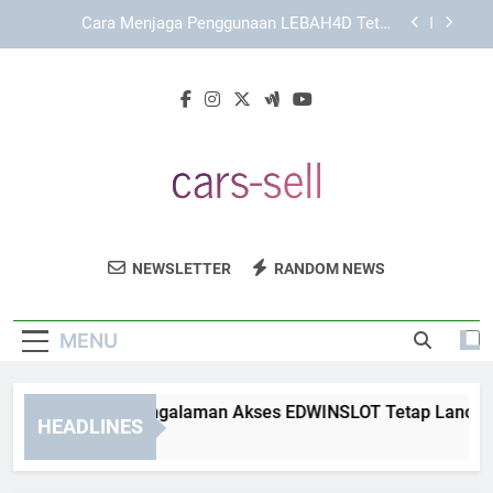
Skip
KAYA787 dan Inovasi Sistem untuk Kebutuhan
to
Pengguna Modern
content
Mengenal Karakteristik KAYA787 sebagai
Platform Digital Modern
Cara Menjaga Pengalaman Akses EDWINSLOT
Tetap Lancar dan Nyaman
Cara Menjaga Penggunaan LEBAH4D Tetap
Nyaman dan Teratur dalam Aktivitas Harian
KAYA787 dan Inovasi Sistem untuk Kebutuhan
Pengguna Modern
Cars Sell
Dapatkan Mobil Bekas Berkualitas Dengan
Mengenal Karakteristik KAYA787 sebagai
NEWSLETTER
RANDOM NEWS
Platform Digital Modern
Harga Terjangkau Di Cars Sell. Jual Beli
Mobil Dengan Mudah Dan Aman.
MENU
ra Menjaga Pengalaman Akses EDWINSLOT Tetap Lancar da
HEADLINES
Weeks Ago