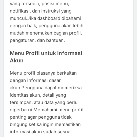
yang tersedia, posisi menu,
notifikasi, dan instruksi yang
muncul.Jika dashboard dipahami
dengan baik, pengguna akan lebih
mudah menemukan bagian profil,
pengaturan, dan bantuan.
Menu Profil untuk Informasi
Akun
Menu profil biasanya berkaitan
dengan informasi dasar
akun.Pengguna dapat memeriksa
identitas akun, detail yang
tersimpan, atau data yang perlu
diperbarui.Memahami menu profil
penting agar pengguna tidak
bingung ketika ingin memastikan
informasi akun sudah sesuai.