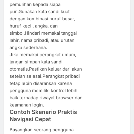
pemulihan kepada siapa
pun.Gunakan kata sandi kuat
dengan kombinasi huruf besar,
huruf kecil, angka, dan
simbol.Hindari memakai tanggal
lahir, nama pribadi, atau urutan
angka sederhana.
Jika memakai perangkat umum,
jangan simpan kata sandi
otomatis.Pastikan keluar dari akun
setelah selesai.Perangkat pribadi
tetap lebih disarankan karena
pengguna memiliki kontrol lebih
baik terhadap riwayat browser dan
keamanan login.
Contoh Skenario Praktis
Navigasi Cepat
Bayangkan seorang pengguna