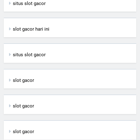
situs slot gacor
slot gacor hari ini
situs slot gacor
slot gacor
slot gacor
slot gacor