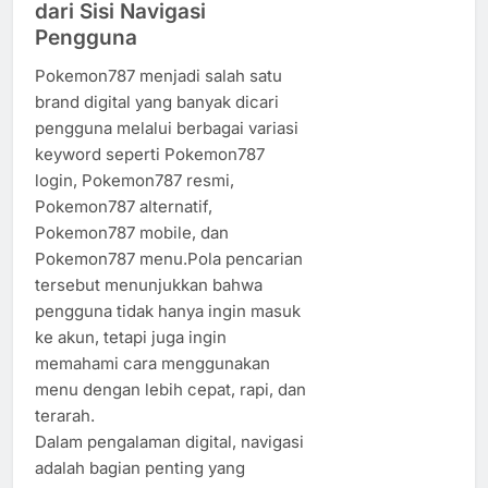
dari Sisi Navigasi
Pengguna
Pokemon787 menjadi salah satu
brand digital yang banyak dicari
pengguna melalui berbagai variasi
keyword seperti Pokemon787
login, Pokemon787 resmi,
Pokemon787 alternatif,
Pokemon787 mobile, dan
Pokemon787 menu.Pola pencarian
tersebut menunjukkan bahwa
pengguna tidak hanya ingin masuk
ke akun, tetapi juga ingin
memahami cara menggunakan
menu dengan lebih cepat, rapi, dan
terarah.
Dalam pengalaman digital, navigasi
adalah bagian penting yang