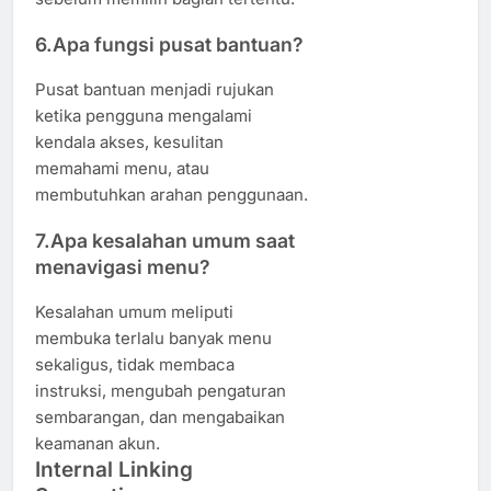
6.Apa fungsi pusat bantuan?
Pusat bantuan menjadi rujukan
ketika pengguna mengalami
kendala akses, kesulitan
memahami menu, atau
membutuhkan arahan penggunaan.
7.Apa kesalahan umum saat
menavigasi menu?
Kesalahan umum meliputi
membuka terlalu banyak menu
sekaligus, tidak membaca
instruksi, mengubah pengaturan
sembarangan, dan mengabaikan
keamanan akun.
Internal Linking