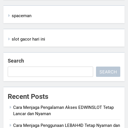
spaceman
slot gacor hari ini
Search
SEARCH
Recent Posts
Cara Menjaga Pengalaman Akses EDWINSLOT Tetap
Lancar dan Nyaman
Cara Menjaga Penggunaan LEBAH4D Tetap Nyaman dan