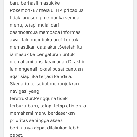
baru berhasil masuk ke
Pokemon787 melalui HP pribadi.Ia
tidak langsung membuka semua
menu, tetapi mulai dari
dashboard.Ia membaca informasi
awal, lalu membuka profil untuk
memastikan data akun.Setelah itu,
ia masuk ke pengaturan untuk
memahami opsi keamanan.Di akhir,
ia mengenali lokasi pusat bantuan
agar siap jika terjadi kendala.
Skenario tersebut menunjukkan
navigasi yang
terstruktur.Pengguna tidak
terburu-buru, tetapi tetap efisien.Ia
memahami menu berdasarkan
prioritas sehingga akses
berikutnya dapat dilakukan lebih
cepat.