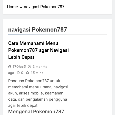
Home
navigasi Pokemon787
navigasi Pokemon787
Cara Memahami Menu
Pokemon787 agar Navigasi
Lebih Cepat
170fec5
3 months
ago
0
15 mins
Panduan Pokemon787 untuk
memahami menu utama, navigasi
akun, akses mobile, keamanan
data, dan pengalaman pengguna
agar lebih cepat.
Mengenal Pokemon787