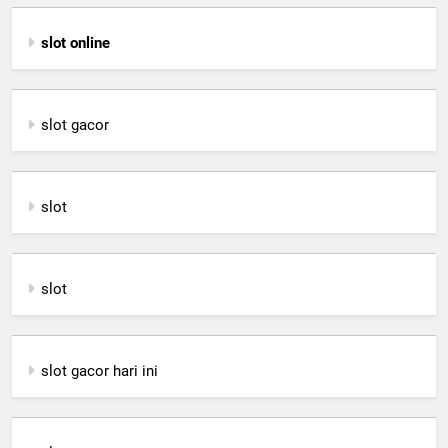
slot online
slot gacor
slot
slot
slot gacor hari ini