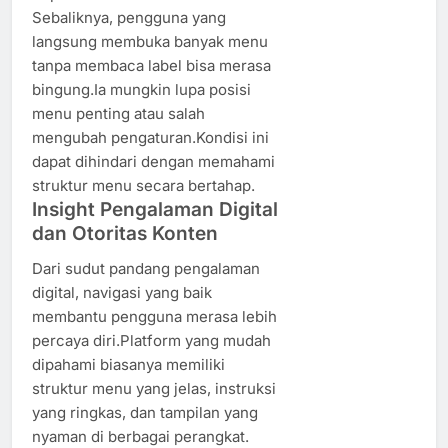
Sebaliknya, pengguna yang
langsung membuka banyak menu
tanpa membaca label bisa merasa
bingung.Ia mungkin lupa posisi
menu penting atau salah
mengubah pengaturan.Kondisi ini
dapat dihindari dengan memahami
struktur menu secara bertahap.
Insight Pengalaman Digital
dan Otoritas Konten
Dari sudut pandang pengalaman
digital, navigasi yang baik
membantu pengguna merasa lebih
percaya diri.Platform yang mudah
dipahami biasanya memiliki
struktur menu yang jelas, instruksi
yang ringkas, dan tampilan yang
nyaman di berbagai perangkat.