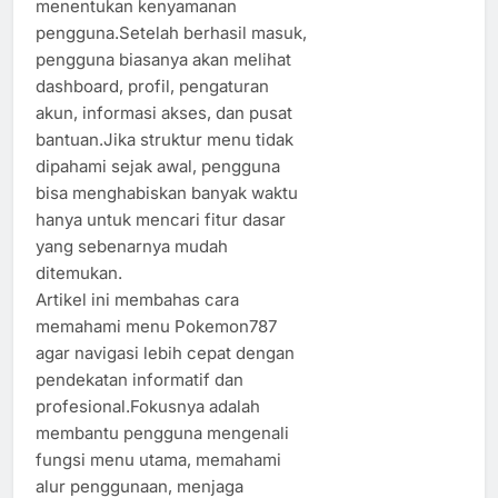
menentukan kenyamanan
pengguna.Setelah berhasil masuk,
pengguna biasanya akan melihat
dashboard, profil, pengaturan
akun, informasi akses, dan pusat
bantuan.Jika struktur menu tidak
dipahami sejak awal, pengguna
bisa menghabiskan banyak waktu
hanya untuk mencari fitur dasar
yang sebenarnya mudah
ditemukan.
Artikel ini membahas cara
memahami menu Pokemon787
agar navigasi lebih cepat dengan
pendekatan informatif dan
profesional.Fokusnya adalah
membantu pengguna mengenali
fungsi menu utama, memahami
alur penggunaan, menjaga