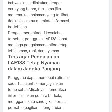
bahwa akses dilakukan dengan
cara yang benar, terutama jika
menemukan halaman yang terlihat
tidak biasa atau meminta informasi
berlebihan
Dengan menghindari kesalahan
tersebut, pengguna LAE138 dapat
menjaga pengalaman online tetap
lebih aman, rapi, dan nyaman
Tips agar Pengalaman
LAE138 Tetap Nyaman
dalam Jangka Panjang
Pengguna dapat membuat rutinitas
sederhana untuk menjaga akun
tetap sehat.Misalnya, memeriksa
informasi akun secara berkala,
mengganti kata sandi jika merasa
pernah dibagikan, menghindari