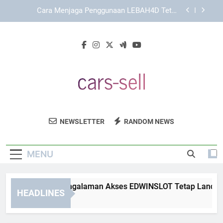
Skip
KAYA787 dan Inovasi Sistem untuk Kebutuhan
to
Pengguna Modern
content
Mengenal Karakteristik KAYA787 sebagai
Platform Digital Modern
Cara Menjaga Pengalaman Akses EDWINSLOT
Tetap Lancar dan Nyaman
Cara Menjaga Penggunaan LEBAH4D Tetap
Nyaman dan Teratur dalam Aktivitas Harian
KAYA787 dan Inovasi Sistem untuk Kebutuhan
Pengguna Modern
Cars Sell
Dapatkan Mobil Bekas Berkualitas Dengan
Mengenal Karakteristik KAYA787 sebagai
NEWSLETTER
RANDOM NEWS
Platform Digital Modern
Harga Terjangkau Di Cars Sell. Jual Beli
Mobil Dengan Mudah Dan Aman.
MENU
ara Menjaga Pengalaman Akses EDWINSLOT Tetap Lancar d
HEADLINES
Weeks Ago