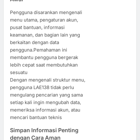
Pengguna disarankan mengenali
menu utama, pengaturan akun,
pusat bantuan, informasi
keamanan, dan bagian lain yang
berkaitan dengan data
pengguna.Pemahaman ini
membantu pengguna bergerak
lebih cepat saat membutuhkan
sesuatu
Dengan mengenali struktur menu,
pengguna LAE138 tidak perlu
mengulang pencarian yang sama
setiap kali ingin mengubah data,
memeriksa informasi akun, atau
mencari bantuan teknis
Simpan Informasi Penting
dengan Cara Aman