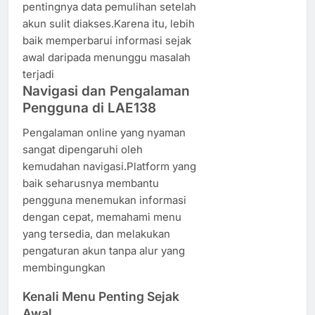
pentingnya data pemulihan setelah
akun sulit diakses.Karena itu, lebih
baik memperbarui informasi sejak
awal daripada menunggu masalah
terjadi
Navigasi dan Pengalaman
Pengguna di LAE138
Pengalaman online yang nyaman
sangat dipengaruhi oleh
kemudahan navigasi.Platform yang
baik seharusnya membantu
pengguna menemukan informasi
dengan cepat, memahami menu
yang tersedia, dan melakukan
pengaturan akun tanpa alur yang
membingungkan
Kenali Menu Penting Sejak
Awal