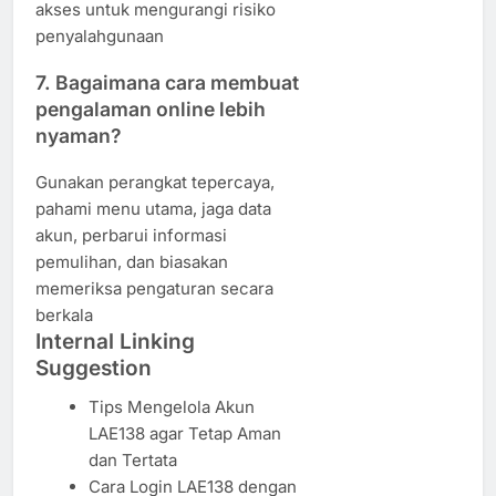
akses untuk mengurangi risiko
penyalahgunaan
7. Bagaimana cara membuat
pengalaman online lebih
nyaman?
Gunakan perangkat tepercaya,
pahami menu utama, jaga data
akun, perbarui informasi
pemulihan, dan biasakan
memeriksa pengaturan secara
berkala
Internal Linking
Suggestion
Tips Mengelola Akun
LAE138 agar Tetap Aman
dan Tertata
Cara Login LAE138 dengan