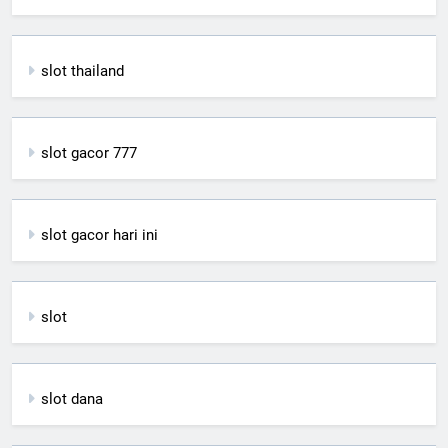
slot thailand
slot gacor 777
slot gacor hari ini
slot
slot dana