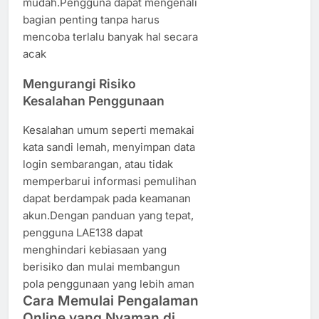
mudah.Pengguna dapat mengenali
bagian penting tanpa harus
mencoba terlalu banyak hal secara
acak
Mengurangi Risiko
Kesalahan Penggunaan
Kesalahan umum seperti memakai
kata sandi lemah, menyimpan data
login sembarangan, atau tidak
memperbarui informasi pemulihan
dapat berdampak pada keamanan
akun.Dengan panduan yang tepat,
pengguna LAE138 dapat
menghindari kebiasaan yang
berisiko dan mulai membangun
pola penggunaan yang lebih aman
Cara Memulai Pengalaman
Online yang Nyaman di