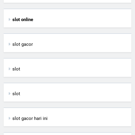
slot online
slot gacor
slot
slot
slot gacor hari ini