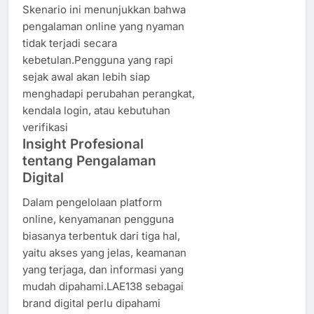
Skenario ini menunjukkan bahwa
pengalaman online yang nyaman
tidak terjadi secara
kebetulan.Pengguna yang rapi
sejak awal akan lebih siap
menghadapi perubahan perangkat,
kendala login, atau kebutuhan
verifikasi
Insight Profesional
tentang Pengalaman
Digital
Dalam pengelolaan platform
online, kenyamanan pengguna
biasanya terbentuk dari tiga hal,
yaitu akses yang jelas, keamanan
yang terjaga, dan informasi yang
mudah dipahami.LAE138 sebagai
brand digital perlu dipahami