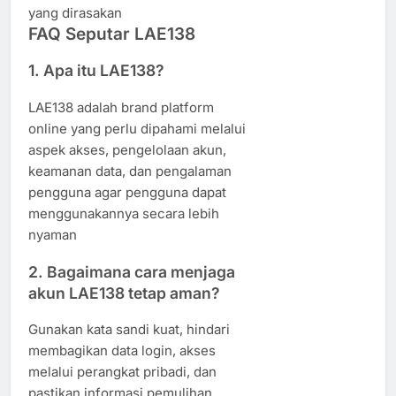
yang dirasakan
FAQ Seputar LAE138
1. Apa itu LAE138?
LAE138 adalah brand platform
online yang perlu dipahami melalui
aspek akses, pengelolaan akun,
keamanan data, dan pengalaman
pengguna agar pengguna dapat
menggunakannya secara lebih
nyaman
2. Bagaimana cara menjaga
akun LAE138 tetap aman?
Gunakan kata sandi kuat, hindari
membagikan data login, akses
melalui perangkat pribadi, dan
pastikan informasi pemulihan