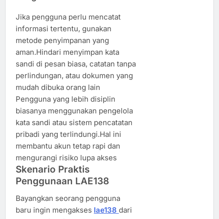
Jika pengguna perlu mencatat
informasi tertentu, gunakan
metode penyimpanan yang
aman.Hindari menyimpan kata
sandi di pesan biasa, catatan tanpa
perlindungan, atau dokumen yang
mudah dibuka orang lain
Pengguna yang lebih disiplin
biasanya menggunakan pengelola
kata sandi atau sistem pencatatan
pribadi yang terlindungi.Hal ini
membantu akun tetap rapi dan
mengurangi risiko lupa akses
Skenario Praktis
Penggunaan LAE138
Bayangkan seorang pengguna
baru ingin mengakses
lae138
dari